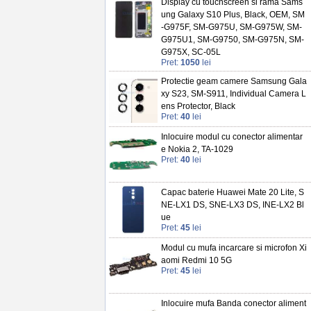
Display cu touchscreen si rama Sams
ung Galaxy S10 Plus, Black, OEM, SM
-G975F, SM-G975U, SM-G975W, SM-
G975U1, SM-G9750, SM-G975N, SM-
G975X, SC-05L
Pret:
1050
lei
Protectie geam camere Samsung Gala
xy S23, SM-S911, Individual Camera L
ens Protector, Black
Pret:
40
lei
Inlocuire modul cu conector alimentar
e Nokia 2, TA-1029
Pret:
40
lei
Capac baterie Huawei Mate 20 Lite, S
NE-LX1 DS, SNE-LX3 DS, INE-LX2 Bl
ue
Pret:
45
lei
Modul cu mufa incarcare si microfon Xi
aomi Redmi 10 5G
Pret:
45
lei
Inlocuire mufa Banda conector aliment