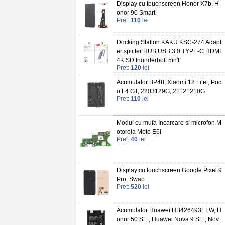
Display cu touchscreen Honor X7b, H
onor 90 Smart
Pret:
110
lei
Docking Station KAKU KSC-274 Adapt
er splitter HUB USB 3.0 TYPE-C HDMI
4K SD thunderbolt 5in1
Pret:
120
lei
Acumulator BP48, Xiaomi 12 Lite , Poc
o F4 GT, 2203129G, 21121210G
Pret:
110
lei
Modul cu mufa Incarcare si microfon M
otorola Moto E6i
Pret:
40
lei
Display cu touchscreen Google Pixel 9
Pro, Swap
Pret:
520
lei
Acumulator Huawei HB426493EFW, H
onor 50 SE , Huawei Nova 9 SE , Nov