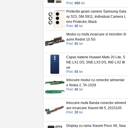
Pret:
480
lei
Protectie geam camere Samsung Gala
xy S23, SM-S911, Individual Camera L
ens Protector, Black
Pret:
40
lei
Modul cu mufa incarcare si microfon Xi
aomi Redmi 10 5G
Pret:
45
lei
Capac baterie Huawei Mate 20 Lite, S
NE-LX1 DS, SNE-LX3 DS, INE-LX2 Bl
ue
Pret:
45
lei
Inlocuire modul cu conector alimentar
e Nokia 2, TA-1029
Pret:
40
lei
Inlocuire mufa Banda conector aliment
are incarcare Xiaomi Mi 5, 2015105
Pret:
30
lei
Display cu rama Xiaomi Poco X6, Swa