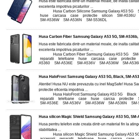
Husa este fabricata dintr-un material moale, de inalta calitat
excelenta impotriva picaturilor ...
Tags:
Husa Carbon Silicone Samsung Galaxy A53 5G
,
huse
,
carcasa
,
case
,
protectie
,
silicon
,
SM-A536U
,
SM-A536W
,
SM-A536N
,
SM-S536DL
Husa Carbon Fiber Samsung Galaxy A53 5G, SM-A536b,
Husa este fabricata dintr-un material moale, de inalta calitat
excelenta impotriva picaturilor ...
Tags:
Husa Carbon Fiber Samsung Galaxy A53 5G
,
SM
reparatii
,
telefoane
,
huse
,
carcasa
,
case
,
protectie
,
A5360
,
SM-A536E
,
SM-A536V
,
SM-A536W
,
SM-A536
Husa HaloFrost Samsung Galaxy A53 5G, Black, SM-A5
Atentie! Husa NU este prevazuta cu inel MagSafe! Husa S
protectie eficenta impotriva ...
Tags:
Husa HaloFrost Samsung Galaxy A53 5G
,
Black
,
reparatii
,
telefoane
,
case
,
huse
,
carcsa
,
protectie
,
SM-A536E
,
SM-A536V
,
SM-A536W
,
SM-A536N
,
SM-
Husa silicon Magic Shield Samsung Galaxy A53 5G, SM-
Husa pentru telefon este creata dintr-un material fin la atinge
stabilitatea ...
Tags:
Husa silicon Magic Shield Samsung Galaxy A53 5
accesorii
,
reparatii
,
telefoane
,
huse
,
carcsa
,
case
,