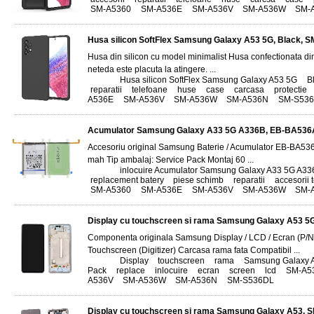
SM-A5360
,
SM-A536E
,
SM-A536V
,
SM-A536W
,
SM-
Husa silicon SoftFlex Samsung Galaxy A53 5G, Black, 
Husa din silicon cu model minimalist Husa confectionata din 
neteda este placuta la atingere. ...
Tags:
Husa silicon SoftFlex Samsung Galaxy A53 5G
,
B
reparatii
,
telefoane
,
huse
,
case
,
carcasa
,
protectie
,
A536E
,
SM-A536V
,
SM-A536W
,
SM-A536N
,
SM-S53
Acumulator Samsung Galaxy A33 5G A336B, EB-BA53
Accesoriu original Samsung Baterie / Acumulator EB-BA5
mah Tip ambalaj: Service Pack Montaj 60 ...
Tags:
inlocuire Acumulator Samsung Galaxy A33 5G A3
replacement batery
,
piese schimb
,
reparatii
,
accesorii 
SM-A5360
,
SM-A536E
,
SM-A536V
,
SM-A536W
,
SM-
Display cu touchscreen si rama Samsung Galaxy A53 5G,
Componenta originala Samsung Display / LCD / Ecran (P
Touchscreen (Digitizer) Carcasa rama fata Compatibil ...
Tags:
Display
,
touchscreen
,
rama
,
Samsung Galaxy 
Pack
,
replace
,
inlocuire
,
ecran
,
screen
,
lcd
,
SM-A5
A536V
,
SM-A536W
,
SM-A536N
,
SM-S536DL
Display cu touchscreen si rama Samsung Galaxy A53, 