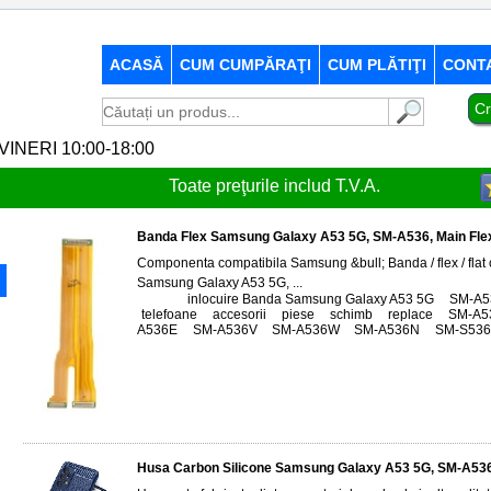
ACASĂ
CUM CUMPĂRAŢI
CUM PLĂTIŢI
CONT
Cr
-VINERI 10:00-18:00
Toate preţurile includ T.V.A.
Banda Flex Samsung Galaxy A53 5G, SM-A536, Main Fle
Componenta compatibila Samsung &bull; Banda / flex / flat 
Samsung Galaxy A53 5G, ...
Tags:
inlocuire Banda Samsung Galaxy A53 5G
,
SM-A5
telefoane
,
accesorii
,
piese
,
schimb
,
replace
,
SM-A5
A536E
,
SM-A536V
,
SM-A536W
,
SM-A536N
,
SM-S53
Husa Carbon Silicone Samsung Galaxy A53 5G, SM-A536