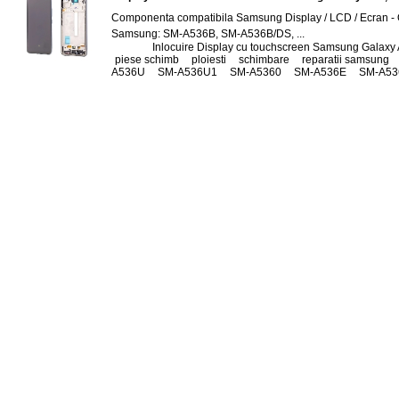
Componenta compatibila Samsung Display / LCD / Ecran - 
Samsung: SM-A536B, SM-A536B/DS, ...
Tags:
Inlocuire Display cu touchscreen Samsung Galaxy
piese schimb
,
ploiesti
,
schimbare
,
reparatii samsung
,
A536U
,
SM-A536U1
,
SM-A5360
,
SM-A536E
,
SM-A53