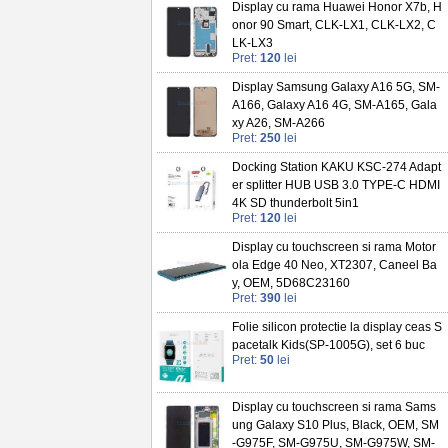
Display cu rama Huawei Honor X7b, H
onor 90 Smart, CLK-LX1, CLK-LX2, C
LK-LX3
Pret:
120
lei
Display Samsung Galaxy A16 5G, SM-
A166, Galaxy A16 4G, SM-A165, Gala
xy A26, SM-A266
Pret:
250
lei
Docking Station KAKU KSC-274 Adapt
er splitter HUB USB 3.0 TYPE-C HDMI
4K SD thunderbolt 5in1
Pret:
120
lei
Display cu touchscreen si rama Motor
ola Edge 40 Neo, XT2307, Caneel Ba
y, OEM, 5D68C23160
Pret:
390
lei
Folie silicon protectie la display ceas S
pacetalk Kids(SP-1005G), set 6 buc
Pret:
50
lei
Display cu touchscreen si rama Sams
ung Galaxy S10 Plus, Black, OEM, SM
-G975F, SM-G975U, SM-G975W, SM-