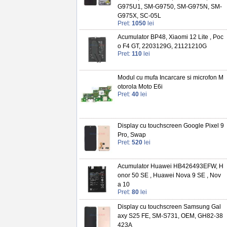
G975U1, SM-G9750, SM-G975N, SM-
G975X, SC-05L
Pret:
1050
lei
Acumulator BP48, Xiaomi 12 Lite , Poc
o F4 GT, 2203129G, 21121210G
Pret:
110
lei
Modul cu mufa Incarcare si microfon M
otorola Moto E6i
Pret:
40
lei
Display cu touchscreen Google Pixel 9
Pro, Swap
Pret:
520
lei
Acumulator Huawei HB426493EFW, H
onor 50 SE , Huawei Nova 9 SE , Nov
a 10
Pret:
80
lei
Display cu touchscreen Samsung Gal
axy S25 FE, SM-S731, OEM, GH82-38
423A