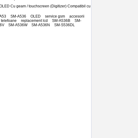
OLED Cu geam / touchscreen (Digitizer) Compatibil cu
 A53
,
SM-A536
,
OLED
,
service gsm
,
accesorii
,
telefoane
,
replacement lcd
,
SM-A536B
,
SM-
6V
,
SM-A536W
,
SM-A536N
,
SM-S536DL