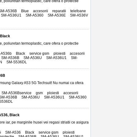
e, poliuretan termoplastic, care ofera o protectie
SM-A536B
,
Blue
,
accesorii
,
reparatii
,
telefoane
,
SM-A536U1
,
SM-A5360
,
SM-A536E
,
SM-A536V
,
 Black
e, poliuretan termoplastic, care ofera o protectie
-A536b
,
Black
,
service gsm
,
ploiesti
,
accesorii
,
SM-A536B
,
SM-A536U
,
SM-A536U1
,
SM-
N
,
SM-S536DL
36B
amsung Galaxy A53 5G Techsuit! Nu numai ca ofera
SM-A536Bservice
,
gsm
,
ploiesti
,
accesorii
,
SM-A536B
,
SM-A536U
,
SM-A536U1
,
SM-A5360
,
S536DL
A536, Black
re iar, pe marginile husei vei regasi striatii ce asigura
G
,
SM-A536
,
Black
,
service gsm
,
ploiesti
,
protectie
,
SM-A536B
,
SM-A536U
,
SM-A536U1
,