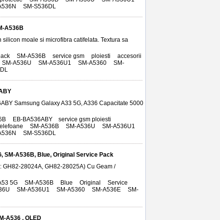
A536N
,
SM-S536DL
SM-A536B
silicon moale si microfibra catifelata. Textura sa
lack
,
SM-A536B
,
service gsm
,
ploiesti
,
accesorii
,
SM-A536U
,
SM-A536U1
,
SM-A5360
,
SM-
6DL
6ABY
36ABY Samsung Galaxy A33 5G, A336 Capacitate 5000
36B
,
EB-BA536ABY
,
service gsm ploiesti
,
telefoane
,
SM-A536B
,
SM-A536U
,
SM-A536U1
,
A536N
,
SM-S536DL
 SM-A536B, Blue, Original Service Pack
/N: GH82-28024A, GH82-28025A) Cu Geam /
A53 5G
,
SM-A536B
,
Blue
,
Original
,
Service
36U
,
SM-A536U1
,
SM-A5360
,
SM-A536E
,
SM-
SM-A536 , OLED