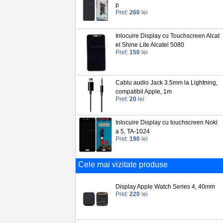
p
Pret:
260
lei
Inlocuire Display cu Touchscreen Alcat
el Shine Lite Alcatel 5080
Pret:
150
lei
Cablu audio Jack 3.5mm la Lightning,
compatibil Apple, 1m
Pret:
20
lei
Inlocuire Display cu touchscreen Noki
a 5, TA-1024
Pret:
190
lei
Cele mai vizitate produse
Display Apple Watch Series 4, 40mm
Pret:
220
lei