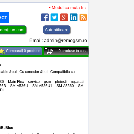
• Modul cu mufa Incarcare si microfon TCL 50 XL
ACT
eeaţi un cont
Autentificare
Email:
admin@remogsm.ro
Comparaţi 0 produse
0
produse în coş
x
cable &bull; Cu conector &bull; Compatibila cu
36
,
Main Flex
,
service
,
gsm
,
ploiesti
,
reparatii
,
36B
,
SM-A536U
,
SM-A536U1
,
SM-A5360
,
SM-
6DL
B, Blue