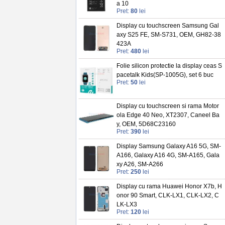
a 10
Pret:
80
lei
Display cu touchscreen Samsung Gal
axy S25 FE, SM-S731, OEM, GH82-38
423A
Pret:
480
lei
Folie silicon protectie la display ceas S
pacetalk Kids(SP-1005G), set 6 buc
Pret:
50
lei
Display cu touchscreen si rama Motor
ola Edge 40 Neo, XT2307, Caneel Ba
y, OEM, 5D68C23160
Pret:
390
lei
Display Samsung Galaxy A16 5G, SM-
A166, Galaxy A16 4G, SM-A165, Gala
xy A26, SM-A266
Pret:
250
lei
Display cu rama Huawei Honor X7b, H
onor 90 Smart, CLK-LX1, CLK-LX2, C
LK-LX3
Pret:
120
lei