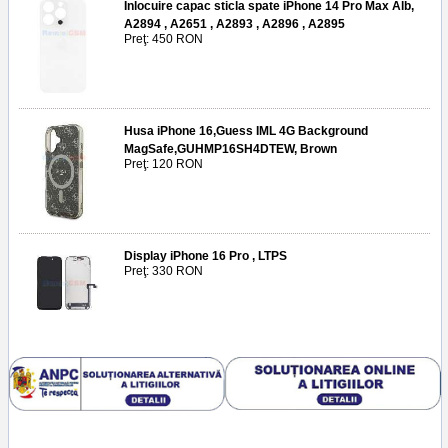
Inlocuire capac sticla spate iPhone 14 Pro Max Alb,
A2894 , A2651 , A2893 , A2896 , A2895
Preţ: 450 RON
Husa iPhone 16,Guess IML 4G Background
MagSafe,GUHMP16SH4DTEW, Brown
Preţ: 120 RON
Display iPhone 16 Pro , LTPS
Preţ: 330 RON