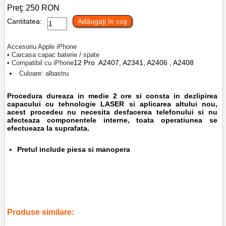
Preţ:
250
RON
Cantitatea:
Adăugaţi în coş
Accesoriu Apple iPhone
• Carcasa capac baterie / spate
12 Pro A2407, A2341, A2406 , A2408
• Compatibil cu iPhone
Culoare: albastru
Procedura dureaza in medie 2 ore si consta in dezlipirea
capacului cu tehnologie LASER si aplicarea altului nou,
acest procedeu nu necesita desfacerea telefonului si nu
afecteaza componentele interne, toata operatiunea se
efectueaza la suprafata.
Pretul include piesa si manopera
Tags:
accesorii telefoane ploiesti
,
replacement back cover
,
reparatii
telefoane
,
a2408
,
service gsm
,
ploiesti
,
a2341
,
a2406
,
inlocuire
capac sticla spate iphone 12 pro bleu a2407
Produse similare: