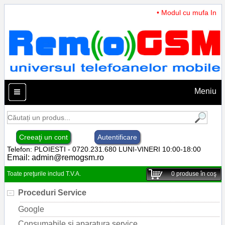
• Modul cu mufa Incarc
Meniu
Creeaţi un cont
Autentificare
Telefon: PLOIESTI - 0720.231.680 LUNI-VINERI 10:00-18:00
Email:
admin@remogsm.ro
Toate preţurile includ T.V.A.
0
produse în coş
Proceduri Service
Google
Consumabile si aparatura service