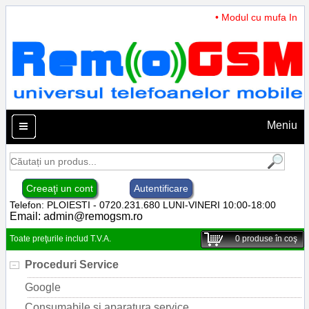
• Modul cu mufa Incarc
Meniu
Creeaţi un cont
Autentificare
Telefon: PLOIESTI - 0720.231.680 LUNI-VINERI 10:00-18:00
Email:
admin@remogsm.ro
Toate preţurile includ T.V.A.
0
produse în coş
Proceduri Service
Google
Consumabile si aparatura service