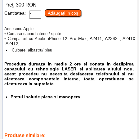
Preţ:
300
RON
Cantitatea:
Adăugaţi în coş
Accesoriu Apple
• Carcasa capac baterie / spate
12 Pro Max,
A2411, A2342 , A2410
• Compatibil cu Apple: iPhone
,A2412,
Culoare: albastru/ bleu
Procedura dureaza in medie 2 ore si consta in dezlipirea
capacului cu tehnologie LASER si aplicarea altului nou,
acest procedeu nu necesita desfacerea telefonului si nu
afecteaza componentele interne, toata operatiunea se
efectueaza la suprafata.
Pretul include piesa si manopera
Tags:
schimbare capac telefoane
,
accesorii telefoane ploiesti
,
reparatii
telefoane ploiesti
,
blue
,
a2412
,
a2410
,
a2342
,
a2411
,
inlocuire
capac sticla spate iphone 12 pro max albastru
Produse similare: