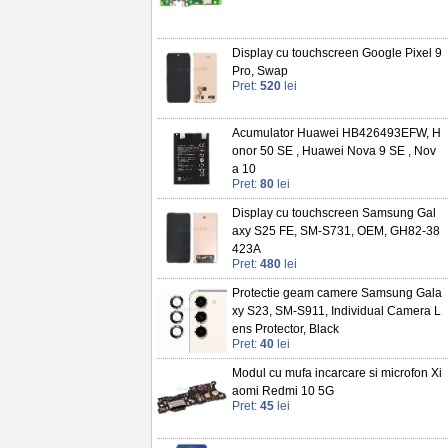
Display cu touchscreen Google Pixel 9
Pro, Swap
Pret:
520
lei
Acumulator Huawei HB426493EFW, H
onor 50 SE , Huawei Nova 9 SE , Nov
a 10
Pret:
80
lei
Display cu touchscreen Samsung Gal
axy S25 FE, SM-S731, OEM, GH82-38
423A
Pret:
480
lei
Protectie geam camere Samsung Gala
xy S23, SM-S911, Individual Camera L
ens Protector, Black
Pret:
40
lei
Modul cu mufa incarcare si microfon Xi
aomi Redmi 10 5G
Pret:
45
lei