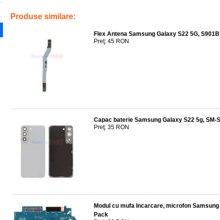
schimbare carcasa
,
original
,
accesoriu
,
n975 oem
,
gh82-20814a
Produse similare:
Flex Antena Samsung Galaxy S22 5G, S901B
Preţ: 45 RON
Capac baterie Samsung Galaxy S22 5g, SM-S
Preţ: 35 RON
Modul cu mufa Incarcare, microfon Samsung
Pack