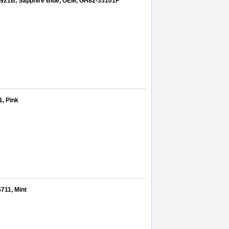
921B, Sapphire Blue, OEM, GH82-33101F
, Pink
711, Mint