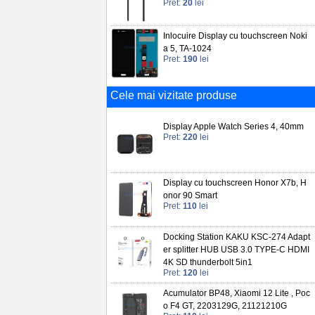
Pret:
20
lei
Inlocuire Display cu touchscreen Noki
a 5, TA-1024
Pret:
190
lei
Cele mai vizitate produse
Display Apple Watch Series 4, 40mm
Pret:
220
lei
Display cu touchscreen Honor X7b, H
onor 90 Smart
Pret:
110
lei
Docking Station KAKU KSC-274 Adapt
er splitter HUB USB 3.0 TYPE-C HDMI
4K SD thunderbolt 5in1
Pret:
120
lei
Acumulator BP48, Xiaomi 12 Lite , Poc
o F4 GT, 2203129G, 21121210G