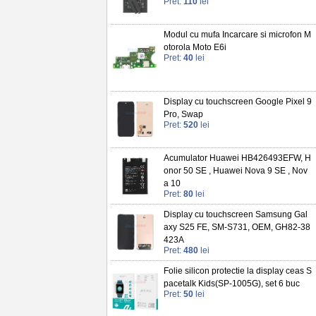
Pret:
110
lei
Modul cu mufa Incarcare si microfon M
otorola Moto E6i
Pret:
40
lei
Display cu touchscreen Google Pixel 9
Pro, Swap
Pret:
520
lei
Acumulator Huawei HB426493EFW, H
onor 50 SE , Huawei Nova 9 SE , Nov
a 10
Pret:
80
lei
Display cu touchscreen Samsung Gal
axy S25 FE, SM-S731, OEM, GH82-38
423A
Pret:
480
lei
Folie silicon protectie la display ceas S
pacetalk Kids(SP-1005G), set 6 buc
Pret:
50
lei