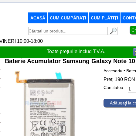
ACASĂ
CUM CUMPĂRAŢI
CUM PLĂTIŢI
CONT
Cr
-VINERI 10:00-18:00
Toate preţurile includ T.V.A.
Baterie Acumulator Samsung Galaxy Note 1
Accesoriu • Bate
Preţ:
190
RON
Cantitatea:
Adăugaţi la 