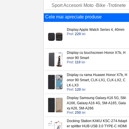
Sport Accesorii Moto -Bike -Trotinete
Cele mai apreciate produse
Display Apple Watch Series 4, 40mm
Pret:
220
lei
Display cu touchscreen Honor X7b, H
onor 90 Smart
Pret:
110
lei
Display cu rama Huawei Honor X7b, H
onor 90 Smart, CLK-LX1, CLK-LX2, C
LK-LX3
Pret:
120
lei
Display Samsung Galaxy A16 5G, SM-
A166, Galaxy A16 4G, SM-A165, Gala
xy A26, SM-A266
Pret:
250
lei
Docking Station KAKU KSC-274 Adapt
er splitter HUB USB 3.0 TYPE-C HDMI