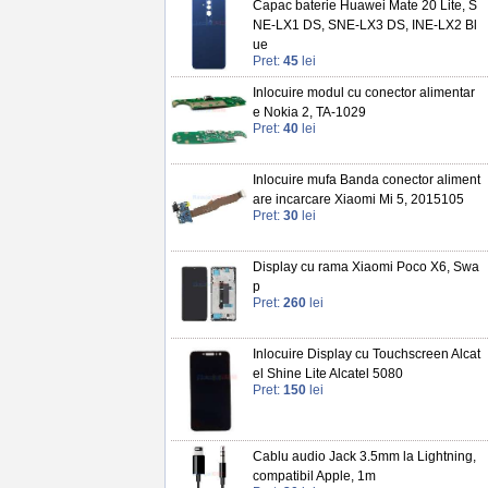
Capac baterie Huawei Mate 20 Lite, S
NE-LX1 DS, SNE-LX3 DS, INE-LX2 Bl
ue
Pret:
45
lei
Inlocuire modul cu conector alimentar
e Nokia 2, TA-1029
Pret:
40
lei
Inlocuire mufa Banda conector aliment
are incarcare Xiaomi Mi 5, 2015105
Pret:
30
lei
Display cu rama Xiaomi Poco X6, Swa
p
Pret:
260
lei
Inlocuire Display cu Touchscreen Alcat
el Shine Lite Alcatel 5080
Pret:
150
lei
Cablu audio Jack 3.5mm la Lightning,
compatibil Apple, 1m