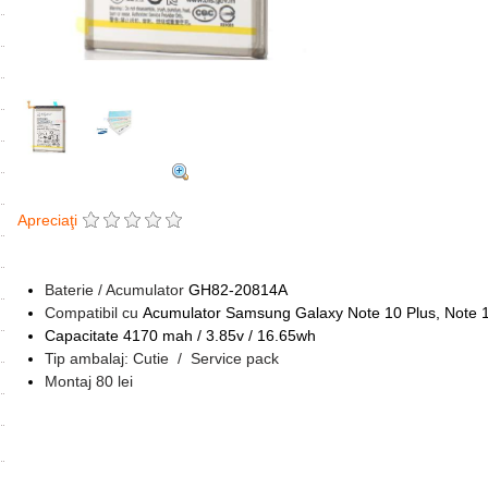
Apreciaţi
Baterie / Acumulator
GH82-20814A
Compatibil cu
Acumulator Samsung Galaxy Note 10 Plus, Note 
Capacitate 4170 mah / 3.85v / 16.65wh
Tip ambalaj: Cutie / Service pack
Montaj 80 lei
Tags:
inlocuire acumulator samsung galaxy note 10 plus
,
reparatii ploiesti
,