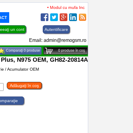
• Modul cu mufa Incarcare si microfon TCL 50 XL 
ACT
eeaţi un cont
Autentificare
Email:
admin@remogsm.ro
Comparaţi 0 produse
0
produse în coş
0 Plus, N975 OEM, GH82-20814A
rie / Acumulator OEM
Adăugaţi în coş
comparaţie