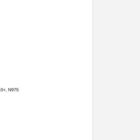
10+, N975
service gsm ploiesti
,
accesorii telefoane ploiesti
,