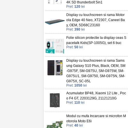
4K SD thunderbolt 5in1
Pret:
120
lei
Display cu touchscreen si rama Motor
ola Edge 40 Neo, XT2307, Caneel Ba
y, OEM, 5D68C23160
Pret:
390
lei
Folie silicon protectie la display ceas S
pacetalk Kids(SP-1005G), set 6 buc
Pret:
50
lei
Display cu touchscreen si rama Sams
ung Galaxy S10 Plus, Black, OEM, SM
-G975F, SM-G975U, SM-G975W, SM-
G975U1, SM-G9750, SM-G975N, SM-
G975X, SC-05L
Pret:
1050
lei
Acumulator BP48, Xiaomi 12 Lite , Poc
o F4 GT, 2203129G, 21121210G
Pret:
110
lei
Modul cu mufa Incarcare si microfon M
otorola Moto E6i
Pret:
40
lei