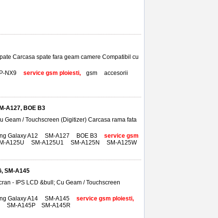
pate Carcasa spate fara geam camere Compatibil cu
P-NX9
,
service gsm ploiesti,
gsm
,
accesorii
,
SM-A127, BOE B3
 Geam / Touchscreen (Digitizer) Carcasa rama fata
ng Galaxy A12
,
SM-A127
,
BOE B3
,
service gsm
M-A125U
,
SM-A125U1
,
SM-A125N
,
SM-A125W
,
G, SM-A145
cran - IPS LCD &bull; Cu Geam / Touchscreen
ng Galaxy A14
,
SM-A145
,
service gsm ploiesti,
M
,
SM-A145P
,
SM-A145R