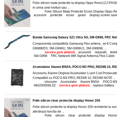
Folie silicon mata protectie la display Oppo Reno12,CPH2625
in urma unei lovituri sau ...
Tags:
Folie Silicon Mata Protectie Ecran Display Oppo 
accesorii
,
protectie
,
ecran
,
geam
,
display screen sav
Banda Samsung Galaxy S21 Ultra 5G, SM-G998, FRC Netw
Componenta compatibila Samaung Flex antena , wi-fi Com
G998B/DS, SM-G998U, SM-G998U1, SM-G998W, ...
Tags:
service gsm ploiesti,
accesorii
,
reparatii
,
tele
SM-G998
,
FRC Network Wifi Signal Antenna Flex Cable
,
Acumulator Xiaomi BN5A, POCO M3 PRO, REDMI 10, RE
Accesoriu Xiaomi Original Acumulator Li-pol Cod Produca
Compatibil cu POCO M3 PRO, REDMI 10, REDMI NOTE ...
Tags:
inlocuire
,
Acumulator
,
Xiaomi BN5A
,
POCO M3
460200006L5Z
,
service gsm ploiesti,
replace battery
,
Folie silicon clear protectie display Honor 200
Folie silicon protectie la display Honor 200 rezistenta la so
afecteaza functia de ...
Tags:
Folie
,
silicon
,
clear
,
protectie
,
display
,
Honor