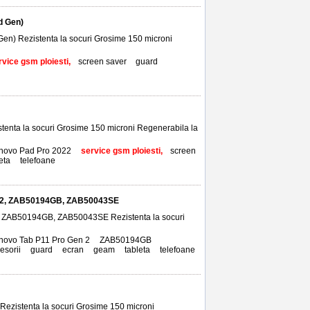
rd Gen)
 Gen) Rezistenta la socuri Grosime 150 microni
rvice gsm ploiesti,
screen saver
,
guard
,
istenta la socuri Grosime 150 microni Regenerabila la
novo Pad Pro 2022
,
service gsm ploiesti,
screen
eta
,
telefoane
Gen 2, ZAB50194GB, ZAB50043SE
n 2, ZAB50194GB, ZAB50043SE Rezistenta la socuri
novo Tab P11 Pro Gen 2
,
ZAB50194GB
,
esorii
,
guard
,
ecran
,
geam
,
tableta
,
telefoane
 Rezistenta la socuri Grosime 150 microni