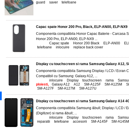
guard
,
saver
,
telefoane
Capac spate Honor 200 Pro, Black, ELP-AN00, ELP-NX9
Componenta compatibila Honor Capac Baterie - Carcasa S
Honor 200 Pro, ELP-AN00, ELP-NX9 ...
Tags:
Capac spate
,
Honor 200 Black
,
ELP-AN00
,
EL
telefoane
,
inlocuire
,
replace back cover
Display cu touchscreen si rama Samsung Galaxy A12, 
Componenta compatibila Samsung Display / LCD / Ecran Cu
Compatibil cu Samsung: Galaxy A12, ...
Tags:
inlocuire
,
Display
,
touchscreen
,
rama
,
Samsu
ploiesti,
Galaxy A12
,
A12
,
SM-A125F
,
SM-A125M
,
S
SM-A127F
,
SM-A127M
,
SM-A127U
Display cu touchscreen si rama Samsung Galaxy A14 4
Componenta compatibila Samsung &bull; Display / LCD / E
(Digitizer) si rama &bull; ...
Tags:
inlocuire
,
Display
,
touchscreen
,
rama
,
Samsu
reparatii
,
telefoane
,
accesorii
,
SM-A145F
,
SM-A145