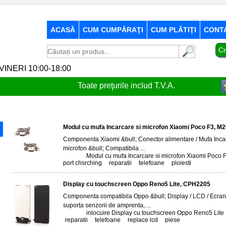
ACASĂ
CUM CUMPĂRAŢI
CUM PLĂTIŢI
CONT
Cr
-VINERI 10:00-18:00
Toate preţurile includ T.V.A.
Modul cu mufa Incarcare si microfon Xiaomi Poco F3, 
Componenta Xiaomi &bull; Conector alimentare / Mufa Incarc
microfon &bull; Compatibila ...
Tags:
Modul cu mufa Incarcare si microfon Xiaomi Poco 
port chsrching
,
reparatii
,
telefoane
,
ploiesti
Display cu touchscreen Oppo Reno5 Lite, CPH2205
Componenta compatibila Oppo &bull; Display / LCD / Ecran
suporta senzorii de amprenta, ...
Tags:
inlocuire Display cu touchscreen Oppo Reno5 Lite
,
reparatii
,
telefoane
,
replace lcd
,
piese