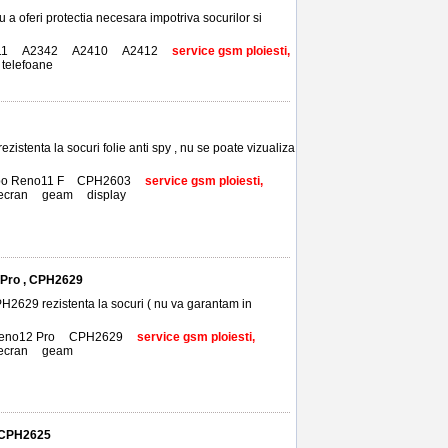
 a oferi protectia necesara impotriva socurilor si
11
,
A2342
,
A2410
,
A2412
,
service gsm ploiesti,
telefoane
istenta la socuri folie anti spy , nu se poate vizualiza
o Reno11 F
,
CPH2603
,
service gsm ploiesti,
ecran
,
geam
,
display
2 Pro , CPH2629
PH2629 rezistenta la socuri ( nu va garantam in
Reno12 Pro
,
CPH2629
,
service gsm ploiesti,
ecran
,
geam
2,CPH2625