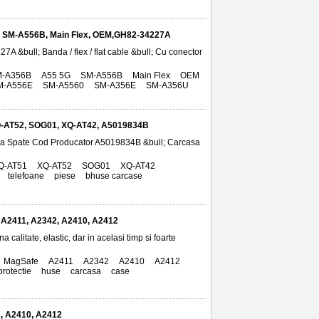
, SM-A556B, Main Flex, OEM,GH82-34227A
&bull; Banda / flex / flat cable &bull; Cu conector
-A356B
,
A55 5G
,
SM-A556B
,
Main Flex
,
OEM
,
M-A556E
,
SM-A5560
,
SM-A356E
,
SM-A356U
,
 XQ-AT52, SOG01, XQ-AT42, A5019834B
sa Spate Cod Producator A5019834B &bull; Carcasa
Q-AT51
,
XQ-AT52
,
SOG01
,
XQ-AT42
,
,
telefoane
,
piese
,
bhuse carcase
, A2411, A2342, A2410, A2412
alitate, elastic, dar in acelasi timp si foarte
MagSafe
,
A2411
,
A2342
,
A2410
,
A2412
,
protectie
,
huse
,
carcasa
,
case
2, A2410, A2412