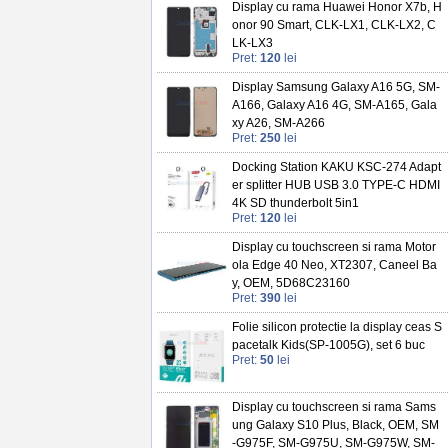
Display cu rama Huawei Honor X7b, H
onor 90 Smart, CLK-LX1, CLK-LX2, C
LK-LX3
Pret:
120
lei
Display Samsung Galaxy A16 5G, SM-
A166, Galaxy A16 4G, SM-A165, Gala
xy A26, SM-A266
Pret:
250
lei
Docking Station KAKU KSC-274 Adapt
er splitter HUB USB 3.0 TYPE-C HDMI
4K SD thunderbolt 5in1
Pret:
120
lei
Display cu touchscreen si rama Motor
ola Edge 40 Neo, XT2307, Caneel Ba
y, OEM, 5D68C23160
Pret:
390
lei
Folie silicon protectie la display ceas S
pacetalk Kids(SP-1005G), set 6 buc
Pret:
50
lei
Display cu touchscreen si rama Sams
ung Galaxy S10 Plus, Black, OEM, SM
-G975F, SM-G975U, SM-G975W, SM-