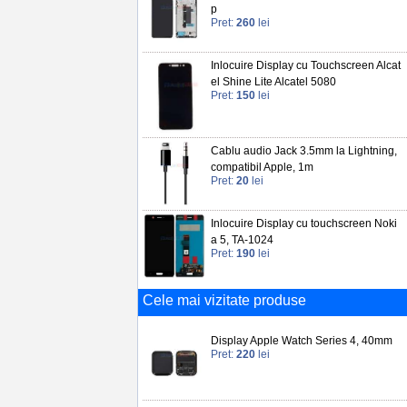
p
Pret:
260
lei
Inlocuire Display cu Touchscreen Alcat
el Shine Lite Alcatel 5080
Pret:
150
lei
Cablu audio Jack 3.5mm la Lightning,
compatibil Apple, 1m
Pret:
20
lei
Inlocuire Display cu touchscreen Noki
a 5, TA-1024
Pret:
190
lei
Cele mai vizitate produse
Display Apple Watch Series 4, 40mm
Pret:
220
lei