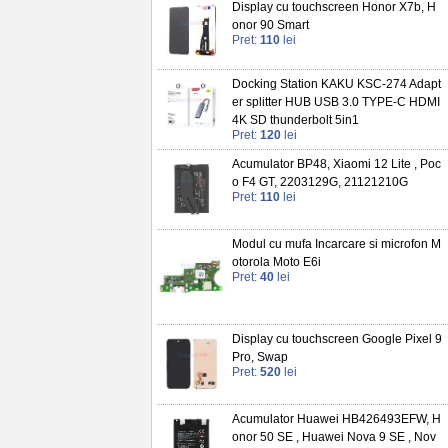
Display cu touchscreen Honor X7b, H
onor 90 Smart
Pret:
110
lei
Docking Station KAKU KSC-274 Adapt
er splitter HUB USB 3.0 TYPE-C HDMI
4K SD thunderbolt 5in1
Pret:
120
lei
Acumulator BP48, Xiaomi 12 Lite , Poc
o F4 GT, 2203129G, 21121210G
Pret:
110
lei
Modul cu mufa Incarcare si microfon M
otorola Moto E6i
Pret:
40
lei
Display cu touchscreen Google Pixel 9
Pro, Swap
Pret:
520
lei
Acumulator Huawei HB426493EFW, H
onor 50 SE , Huawei Nova 9 SE , Nov