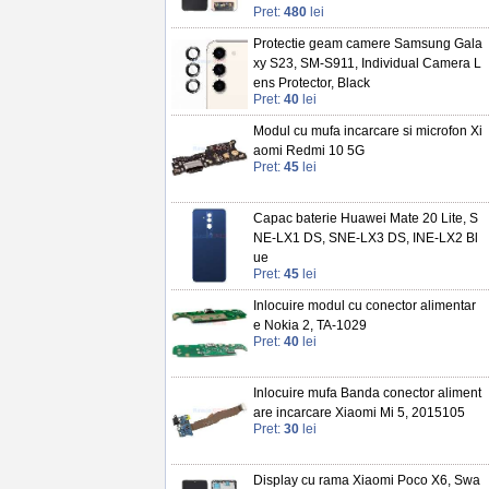
Pret:
480
lei
Protectie geam camere Samsung Gala
xy S23, SM-S911, Individual Camera L
ens Protector, Black
Pret:
40
lei
Modul cu mufa incarcare si microfon Xi
aomi Redmi 10 5G
Pret:
45
lei
Capac baterie Huawei Mate 20 Lite, S
NE-LX1 DS, SNE-LX3 DS, INE-LX2 Bl
ue
Pret:
45
lei
Inlocuire modul cu conector alimentar
e Nokia 2, TA-1029
Pret:
40
lei
Inlocuire mufa Banda conector aliment
are incarcare Xiaomi Mi 5, 2015105
Pret:
30
lei
Display cu rama Xiaomi Poco X6, Swa