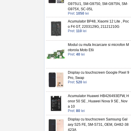
G975U1, SM-G9750, SM-G975N, SM-
G975X, SC-05L
Pret:
1050
lei
Acumulator BP48, Xiaomi 12 Lite , Poc
o F4 GT, 2203129G, 21121210G
Pret:
110
lei
Modul cu mufa Incarcare si microfon M
otorola Moto E6i
Pret:
40
lei
Display cu touchscreen Google Pixel 9
Pro, Swap
Pret:
520
lei
Acumulator Huawei HB426493EFW, H
onor 50 SE , Huawei Nova 9 SE , Nov
a 10
Pret:
80
lei
Display cu touchscreen Samsung Gal
axy S25 FE, SM-S731, OEM, GH82-38
423A