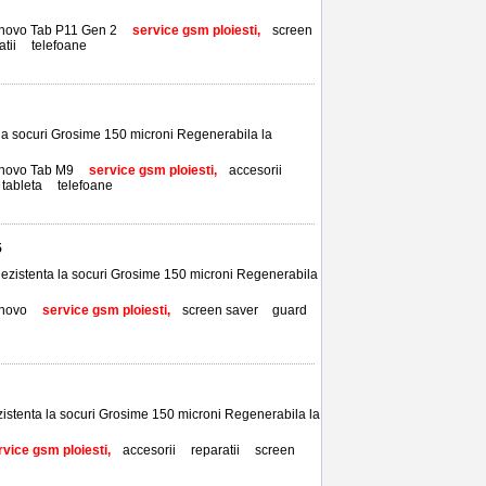
novo Tab P11 Gen 2
,
service gsm ploiesti,
screen
atii
,
telefoane
 la socuri Grosime 150 microni Regenerabila la
novo Tab M9
,
service gsm ploiesti,
accesorii
,
tableta
,
telefoane
5
 Rezistenta la socuri Grosime 150 microni Regenerabila
novo
,
service gsm ploiesti,
screen saver
,
guard
,
zistenta la socuri Grosime 150 microni Regenerabila la
rvice gsm ploiesti,
accesorii
,
reparatii
,
screen