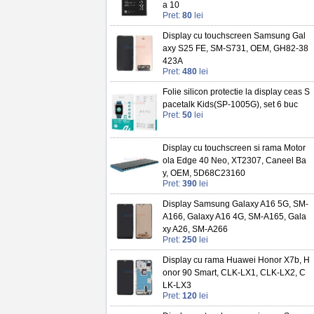
a 10
Pret:
80
lei
Display cu touchscreen Samsung Gal
axy S25 FE, SM-S731, OEM, GH82-38
423A
Pret:
480
lei
Folie silicon protectie la display ceas S
pacetalk Kids(SP-1005G), set 6 buc
Pret:
50
lei
Display cu touchscreen si rama Motor
ola Edge 40 Neo, XT2307, Caneel Ba
y, OEM, 5D68C23160
Pret:
390
lei
Display Samsung Galaxy A16 5G, SM-
A166, Galaxy A16 4G, SM-A165, Gala
xy A26, SM-A266
Pret:
250
lei
Display cu rama Huawei Honor X7b, H
onor 90 Smart, CLK-LX1, CLK-LX2, C
LK-LX3
Pret:
120
lei