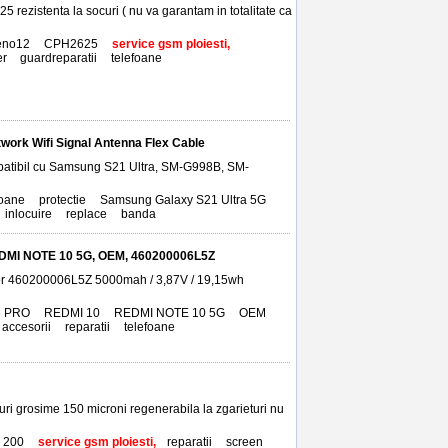
 rezistenta la socuri ( nu va garantam in totalitate ca
Reno12
,
CPH2625
,
service gsm ploiesti,
er
,
guardreparatii
,
telefoane
ork Wifi Signal Antenna Flex Cable
patibil cu Samsung S21 Ultra, SM-G998B, SM-
foane
,
protectie
,
Samsung Galaxy S21 Ultra 5G
,
inlocuire
,
replace
,
banda
DMI NOTE 10 5G, OEM, 460200006L5Z
tor 460200006L5Z 5000mah / 3,87V / 19,15wh
 PRO
,
REDMI 10
,
REDMI NOTE 10 5G
,
OEM
,
accesorii
,
reparatii
,
telefoane
curi grosime 150 microni regenerabila la zgarieturi nu
 200
,
service gsm ploiesti,
reparatii
,
screen