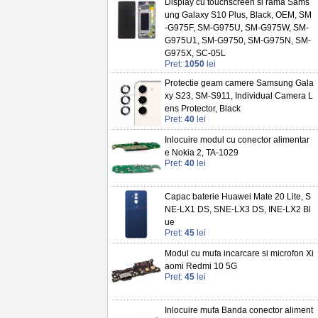
Display cu touchscreen si rama Sams
ung Galaxy S10 Plus, Black, OEM, SM
-G975F, SM-G975U, SM-G975W, SM-
G975U1, SM-G9750, SM-G975N, SM-
G975X, SC-05L
Pret:
1050
lei
Protectie geam camere Samsung Gala
xy S23, SM-S911, Individual Camera L
ens Protector, Black
Pret:
40
lei
Inlocuire modul cu conector alimentar
e Nokia 2, TA-1029
Pret:
40
lei
Capac baterie Huawei Mate 20 Lite, S
NE-LX1 DS, SNE-LX3 DS, INE-LX2 Bl
ue
Pret:
45
lei
Modul cu mufa incarcare si microfon Xi
aomi Redmi 10 5G
Pret:
45
lei
Inlocuire mufa Banda conector aliment