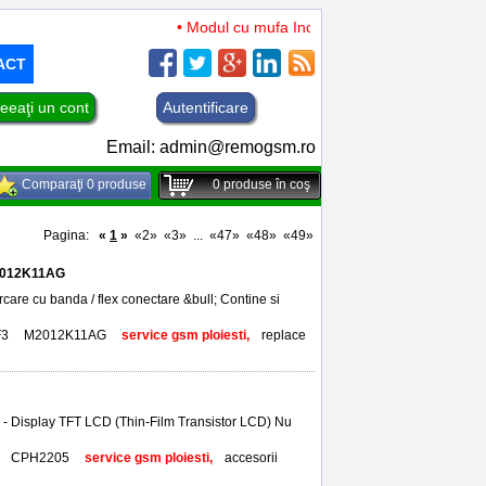
• Modul cu mufa Incarcare si microfon TCL 50 XL 
ACT
eeaţi un cont
Autentificare
Email:
admin@remogsm.ro
Comparaţi 0 produse
0
produse în coş
Pagina:
«
1
»
«2»
«3»
...
«47»
«48»
«49»
M2012K11AG
are cu banda / flex conectare &bull; Contine si
F3
,
M2012K11AG
,
service gsm ploiesti,
replace
 - Display TFT LCD (Thin-Film Transistor LCD) Nu
CPH2205
,
service gsm ploiesti,
accesorii
,