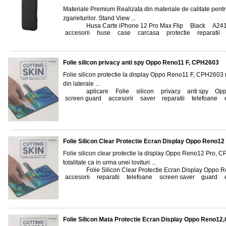
Materiale Premium Realizata din materiale de calitate pentru
zgarieturilor. Stand View ...
Tags:
Husa Carte iPhone 12 Pro Max Flip
,
Black
,
A24
accesorii
,
huse
,
case
,
carcasa
,
protectie
,
reparatii
,
Folie silicon privacy anti spy Oppo Reno11 F, CPH2603
Folie silicon protectie la display Oppo Reno11 F, CPH2603 rez
din laterale ...
Tags:
aplicare
,
Folie
,
silicon
,
privacy
,
anti spy
,
Opp
screen guard
,
accesorii
,
saver
,
reparatii
,
telefoane
,
Folie Silicon Clear Protectie Ecran Display Oppo Reno1
Folie silicon clear protectie la display Oppo Reno12 Pro, C
totalitate ca in urma unei lovituri ...
Tags:
Folie Silicon Clear Protectie Ecran Display Oppo 
accesorii
,
reparatii
,
telefoane
,
screen saver
,
guard
,
Folie Silicon Mata Protectie Ecran Display Oppo Reno1