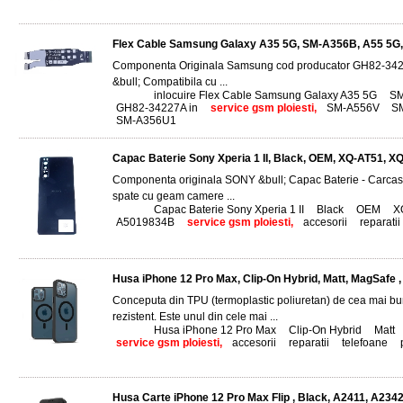
Flex Cable Samsung Galaxy A35 5G, SM-A356B, A55 5G
Componenta Originala Samsung cod producator GH82-34227A 
&bull; Compatibila cu ...
Tags:
inlocuire Flex Cable Samsung Galaxy A35 5G
,
SM
GH82-34227A in
,
service gsm ploiesti,
SM-A556V
,
S
SM-A356U1
Capac Baterie Sony Xperia 1 II, Black, OEM, XQ-AT51,
Componenta originala SONY &bull; Capac Baterie - Carca
spate cu geam camere ...
Tags:
Capac Baterie Sony Xperia 1 II
,
Black
,
OEM
,
X
A5019834B
,
service gsm ploiesti,
accesorii
,
reparatii
Husa iPhone 12 Pro Max, Clip-On Hybrid, Matt, MagSafe 
Conceputa din TPU (termoplastic poliuretan) de cea mai buna c
rezistent. Este unul din cele mai ...
Tags:
Husa iPhone 12 Pro Max
,
Clip-On Hybrid
,
Matt
,
service gsm ploiesti,
accesorii
,
reparatii
,
telefoane
,
Husa Carte iPhone 12 Pro Max Flip , Black, A2411, A234