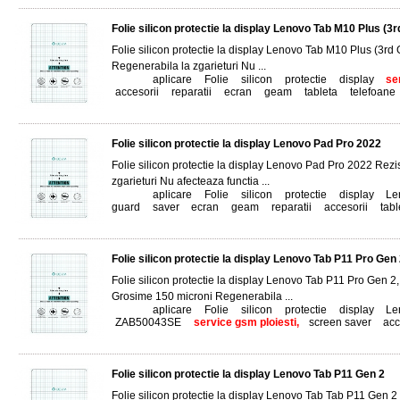
Folie silicon protectie la display Lenovo Tab M10 Plus (3
Folie silicon protectie la display Lenovo Tab M10 Plus (3rd
Regenerabila la zgarieturi Nu ...
Tags:
aplicare
,
Folie
,
silicon
,
protectie
,
display
,
se
accesorii
,
reparatii
,
ecran
,
geam
,
tableta
,
telefoane
Folie silicon protectie la display Lenovo Pad Pro 2022
Folie silicon protectie la display Lenovo Pad Pro 2022 Rez
zgarieturi Nu afecteaza functia ...
Tags:
aplicare
,
Folie
,
silicon
,
protectie
,
display
,
Le
guard
,
saver
,
ecran
,
geam
,
reparatii
,
accesorii
,
tabl
Folie silicon protectie la display Lenovo Tab P11 Pro 
Folie silicon protectie la display Lenovo Tab P11 Pro Ge
Grosime 150 microni Regenerabila ...
Tags:
aplicare
,
Folie
,
silicon
,
protectie
,
display
,
Le
ZAB50043SE
,
service gsm ploiesti,
screen saver
,
acc
Folie silicon protectie la display Lenovo Tab P11 Gen 2
Folie silicon protectie la display Lenovo Tab Tab P11 Gen 2