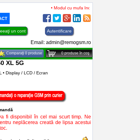
• Modul cu mufa Incarcare si microfon TCL 50 XL
ACT
eeaţi un cont
Autentificare
Email:
admin@remogsm.ro
Comparaţi 0 produse
0
produse în coş
50 XL 5G
• Display / LCD / Ecran
omandă
a fi disponibil în cel mai scurt timp. Ne
ntru neplăcerea creată de lipsa acestui
toc.