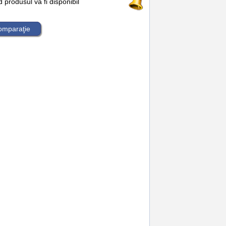
produsul va fi disponibil
comparaţie
locuire
,
replace
,
tcl 50 xl 5g
,
rama
,
display