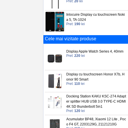
Pret:
20
lei
Inlocuire Display cu touchscreen Noki
a 5, TA-1024
Pret:
190
lei
Cele mai vizitate produse
Display Apple Watch Series 4, 40mm
Pret:
220
lei
Display cu touchscreen Honor X7b, H
onor 90 Smart
Pret:
110
lei
Docking Station KAKU KSC-274 Adapt
er splitter HUB USB 3.0 TYPE-C HDMI
4K SD thunderbolt 5in1
Pret:
120
lei
Acumulator BP48, Xiaomi 12 Lite , Poc
o F4 GT, 2203129G, 21121210G