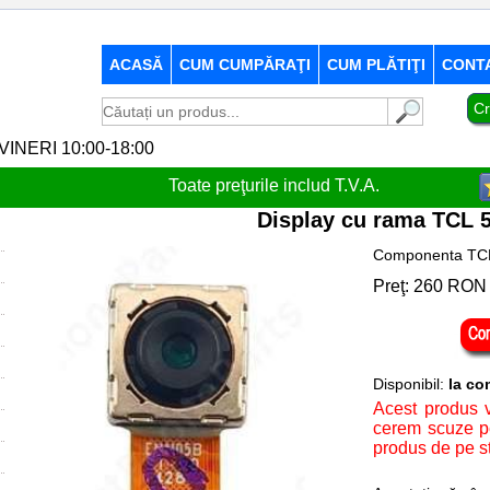
ACASĂ
CUM CUMPĂRAŢI
CUM PLĂTIŢI
CONT
Cr
-VINERI 10:00-18:00
Toate preţurile includ T.V.A.
Display cu rama TCL 
Componenta TCL 
Preţ:
260
RON
Disponibil:
la c
Acest produs v
cerem scuze pe
produs de pe s