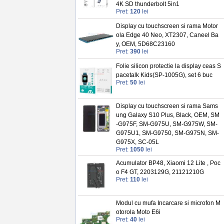
4K SD thunderbolt 5in1
Pret:
120
lei
Display cu touchscreen si rama Motor
ola Edge 40 Neo, XT2307, Caneel Ba
y, OEM, 5D68C23160
Pret:
390
lei
Folie silicon protectie la display ceas S
pacetalk Kids(SP-1005G), set 6 buc
Pret:
50
lei
Display cu touchscreen si rama Sams
ung Galaxy S10 Plus, Black, OEM, SM
-G975F, SM-G975U, SM-G975W, SM-
G975U1, SM-G9750, SM-G975N, SM-
G975X, SC-05L
Pret:
1050
lei
Acumulator BP48, Xiaomi 12 Lite , Poc
o F4 GT, 2203129G, 21121210G
Pret:
110
lei
Modul cu mufa Incarcare si microfon M
otorola Moto E6i
Pret:
40
lei