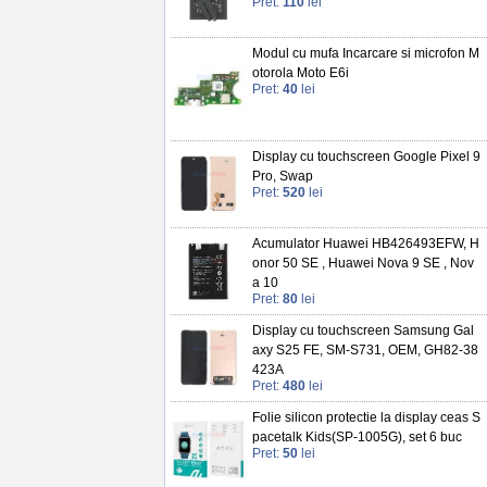
Pret:
110
lei
Modul cu mufa Incarcare si microfon M
otorola Moto E6i
Pret:
40
lei
Display cu touchscreen Google Pixel 9
Pro, Swap
Pret:
520
lei
Acumulator Huawei HB426493EFW, H
onor 50 SE , Huawei Nova 9 SE , Nov
a 10
Pret:
80
lei
Display cu touchscreen Samsung Gal
axy S25 FE, SM-S731, OEM, GH82-38
423A
Pret:
480
lei
Folie silicon protectie la display ceas S
pacetalk Kids(SP-1005G), set 6 buc
Pret:
50
lei