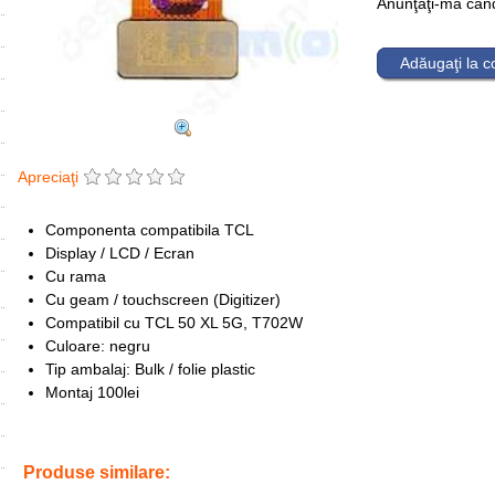
Anunţaţi-mă când 
Adăugaţi la 
Apreciaţi
Componenta compatibila TCL
Display / LCD / Ecran
Cu rama
Cu geam / touchscreen (Digitizer)
Compatibil cu TCL 50 XL 5G, T702W
Culoare: negru
Tip ambalaj: Bulk / folie plastic
Montaj 100lei
Tags:
t702w
,
tcl 50 xl 5g
,
frame
,
touchscreen
,
ecran
,
screen
,
lcd
,
in
Produse similare: