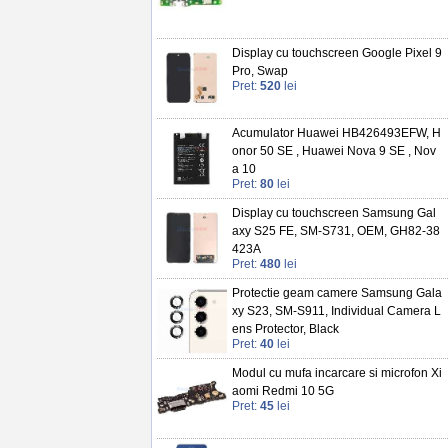
Display cu touchscreen Google Pixel 9
Pro, Swap
Pret:
520
lei
Acumulator Huawei HB426493EFW, H
onor 50 SE , Huawei Nova 9 SE , Nov
a 10
Pret:
80
lei
Display cu touchscreen Samsung Gal
axy S25 FE, SM-S731, OEM, GH82-38
423A
Pret:
480
lei
Protectie geam camere Samsung Gala
xy S23, SM-S911, Individual Camera L
ens Protector, Black
Pret:
40
lei
Modul cu mufa incarcare si microfon Xi
aomi Redmi 10 5G
Pret:
45
lei