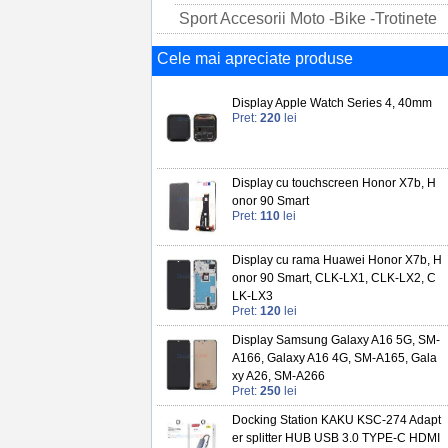
Sport Accesorii Moto -Bike -Trotinete
Cele mai apreciate produse
Display Apple Watch Series 4, 40mm
Pret:
220
lei
Display cu touchscreen Honor X7b, H
onor 90 Smart
Pret:
110
lei
Display cu rama Huawei Honor X7b, H
onor 90 Smart, CLK-LX1, CLK-LX2, C
LK-LX3
Pret:
120
lei
Display Samsung Galaxy A16 5G, SM-
A166, Galaxy A16 4G, SM-A165, Gala
xy A26, SM-A266
Pret:
250
lei
Docking Station KAKU KSC-274 Adapt
er splitter HUB USB 3.0 TYPE-C HDMI