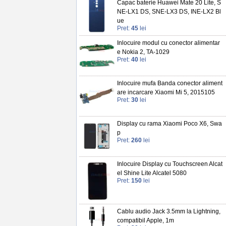
Capac baterie Huawei Mate 20 Lite, S
NE-LX1 DS, SNE-LX3 DS, INE-LX2 Bl
ue
Pret:
45
lei
Inlocuire modul cu conector alimentar
e Nokia 2, TA-1029
Pret:
40
lei
Inlocuire mufa Banda conector aliment
are incarcare Xiaomi Mi 5, 2015105
Pret:
30
lei
Display cu rama Xiaomi Poco X6, Swa
p
Pret:
260
lei
Inlocuire Display cu Touchscreen Alcat
el Shine Lite Alcatel 5080
Pret:
150
lei
Cablu audio Jack 3.5mm la Lightning,
compatibil Apple, 1m