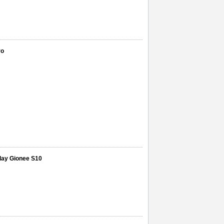
ro
play Gionee S10