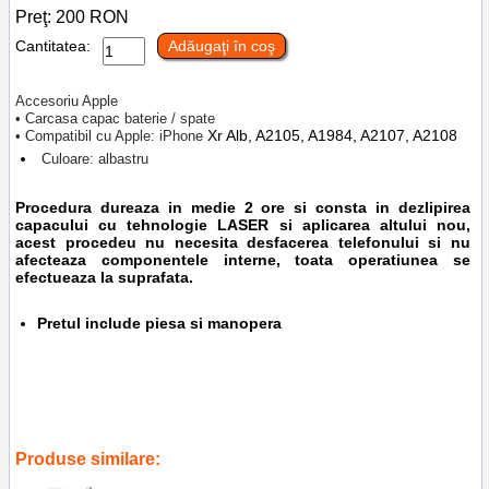
Preţ:
200
RON
Cantitatea:
Adăugaţi în coş
Accesoriu Apple
• Carcasa capac baterie / spate
Xr Alb, A2105, A1984, A2107, A2108
• Compatibil cu Apple: iPhone
Culoare: albastru
Procedura dureaza in medie 2 ore si consta in dezlipirea
capacului cu tehnologie LASER si aplicarea altului nou,
acest procedeu nu necesita desfacerea telefonului si nu
afecteaza componentele interne, toata operatiunea se
efectueaza la suprafata.
Pretul include piesa si manopera
Tags:
cel mai bun service gsm
,
service gsm
,
reparatii iphone
,
accesorii
telefoane ploiesti
,
a2108
,
a2107
,
inlocuire capac baterie apple iphone xr
albastru
,
a2105
,
a1984
,
piese schimb
Produse similare: