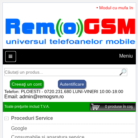
• Modul cu mufa Incarc
Meniu
Creeaţi un cont
Autentificare
Telefon: PLOIESTI - 0720.231.680 LUNI-VINERI 10:00-18:00
Email:
admin@remogsm.ro
Toate preţurile includ T.V.A.
0
produse în coş
Proceduri Service
Google
Consumabile si aparatura service