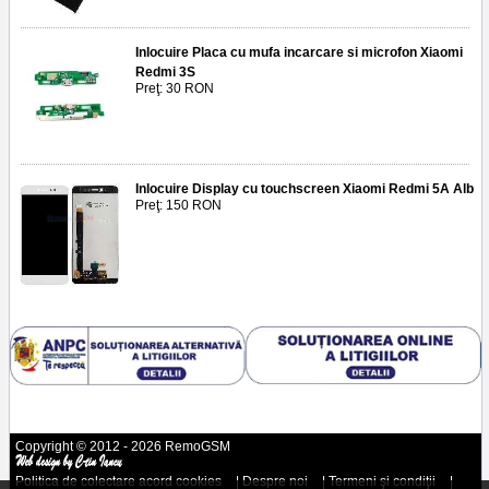
Inlocuire Placa cu mufa incarcare si microfon Xiaomi
Redmi 3S
Preţ: 30 RON
Inlocuire Display cu touchscreen Xiaomi Redmi 5A Alb
Preţ: 150 RON
Copyright © 2012 - 2026 RemoGSM
Politica de colectare acord cookies
|
Despre noi
|
Termeni şi condiţii
|