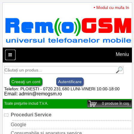
• Modul cu mufa Incarc
Meniu
Creeaţi un cont
Autentificare
Telefon: PLOIESTI - 0720.231.680 LUNI-VINERI 10:00-18:00
Email:
admin@remogsm.ro
Toate preţurile includ T.V.A.
0
produse în coş
Proceduri Service
Google
Consumabile si aparatura service