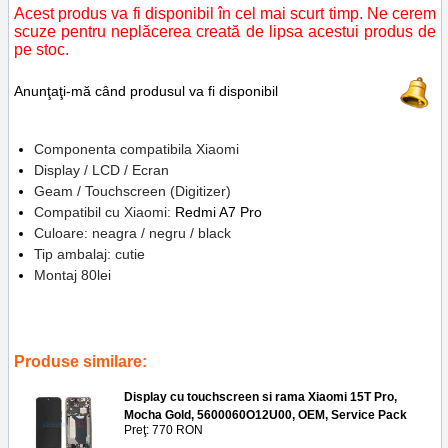
Acest produs va fi disponibil în cel mai scurt timp. Ne cerem
scuze pentru neplăcerea creată de lipsa acestui produs de
pe stoc.
Anunţaţi-mă când produsul va fi disponibil
Componenta compatibila Xiaomi
Display / LCD / Ecran
Geam / Touchscreen (Digitizer)
Compatibil cu Xiaomi:
Redmi A7 Pro
Culoare: neagra / negru / black
Tip ambalaj: cutie
Montaj 80lei
Tags:
lcd
,
ecran
,
inlocuire
,
replace
,
touchscreen
,
screen
,
xiaomi
redmi a7 pro
,
display
Produse similare:
Display cu touchscreen si rama Xiaomi 15T Pro,
Mocha Gold, 5600060O12U00, OEM, Service Pack
Preţ: 770 RON