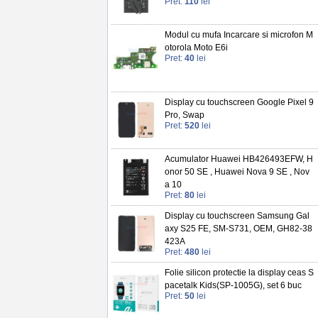
Pret:
110
lei
Modul cu mufa Incarcare si microfon M
otorola Moto E6i
Pret:
40
lei
Display cu touchscreen Google Pixel 9
Pro, Swap
Pret:
520
lei
Acumulator Huawei HB426493EFW, H
onor 50 SE , Huawei Nova 9 SE , Nov
a 10
Pret:
80
lei
Display cu touchscreen Samsung Gal
axy S25 FE, SM-S731, OEM, GH82-38
423A
Pret:
480
lei
Folie silicon protectie la display ceas S
pacetalk Kids(SP-1005G), set 6 buc
Pret:
50
lei