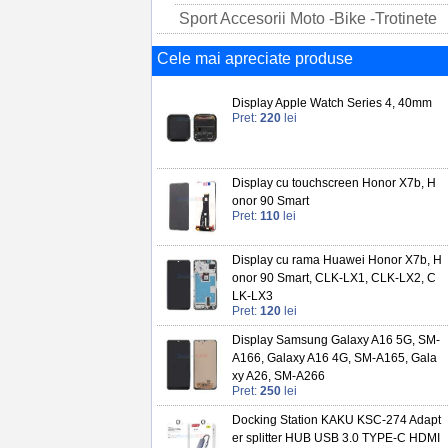
Sport Accesorii Moto -Bike -Trotinete
Cele mai apreciate produse
Display Apple Watch Series 4, 40mm
Pret:
220
lei
Display cu touchscreen Honor X7b, H
onor 90 Smart
Pret:
110
lei
Display cu rama Huawei Honor X7b, H
onor 90 Smart, CLK-LX1, CLK-LX2, C
LK-LX3
Pret:
120
lei
Display Samsung Galaxy A16 5G, SM-
A166, Galaxy A16 4G, SM-A165, Gala
xy A26, SM-A266
Pret:
250
lei
Docking Station KAKU KSC-274 Adapt
er splitter HUB USB 3.0 TYPE-C HDMI