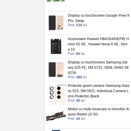
Display cu touchscreen Google Pixel 9
Pro, Swap
Pret:
520
lei
Acumulator Huawei HB426493EFW, H
onor 50 SE , Huawei Nova 9 SE , Nov
a 10
Pret:
80
lei
Display cu touchscreen Samsung Gal
axy S25 FE, SM-S731, OEM, GH82-38
423A
Pret:
480
lei
Protectie geam camere Samsung Gala
xy S23, SM-S911, Individual Camera L
ens Protector, Black
Pret:
40
lei
Modul cu mufa incarcare si microfon Xi
aomi Redmi 10 5G
Pret:
45
lei