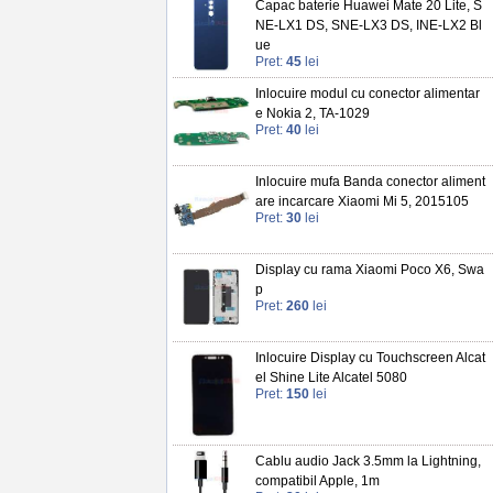
Capac baterie Huawei Mate 20 Lite, S
NE-LX1 DS, SNE-LX3 DS, INE-LX2 Bl
ue
Pret:
45
lei
Inlocuire modul cu conector alimentar
e Nokia 2, TA-1029
Pret:
40
lei
Inlocuire mufa Banda conector aliment
are incarcare Xiaomi Mi 5, 2015105
Pret:
30
lei
Display cu rama Xiaomi Poco X6, Swa
p
Pret:
260
lei
Inlocuire Display cu Touchscreen Alcat
el Shine Lite Alcatel 5080
Pret:
150
lei
Cablu audio Jack 3.5mm la Lightning,
compatibil Apple, 1m