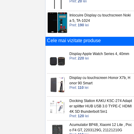
Pret:
20
lei
Inlocuire Display cu touchscreen Noki
a 5, TA-1024
Pret:
190
lei
Cele mai vizitate produse
Display Apple Watch Series 4, 40mm
Pret:
220
lei
Display cu touchscreen Honor X7b, H
onor 90 Smart
Pret:
110
lei
Docking Station KAKU KSC-274 Adapt
er splitter HUB USB 3.0 TYPE-C HDMI
4K SD thunderbolt 5in1
Pret:
120
lei
Acumulator BP48, Xiaomi 12 Lite , Poc
o F4 GT, 2203129G, 21121210G