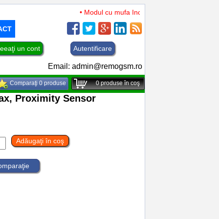
• Modul cu mufa Incarcare si microfon TCL 50 XL
ACT
eeaţi un cont
Autentificare
Email:
admin@remogsm.ro
Comparaţi 0 produse
0
produse în coş
ax, Proximity Sensor
Adăugaţi în coş
comparaţie