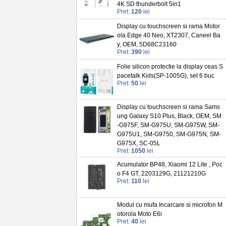
4K SD thunderbolt 5in1
Pret:
120
lei
Display cu touchscreen si rama Motor
ola Edge 40 Neo, XT2307, Caneel Ba
y, OEM, 5D68C23160
Pret:
390
lei
Folie silicon protectie la display ceas S
pacetalk Kids(SP-1005G), set 6 buc
Pret:
50
lei
Display cu touchscreen si rama Sams
ung Galaxy S10 Plus, Black, OEM, SM
-G975F, SM-G975U, SM-G975W, SM-
G975U1, SM-G9750, SM-G975N, SM-
G975X, SC-05L
Pret:
1050
lei
Acumulator BP48, Xiaomi 12 Lite , Poc
o F4 GT, 2203129G, 21121210G
Pret:
110
lei
Modul cu mufa Incarcare si microfon M
otorola Moto E6i
Pret:
40
lei