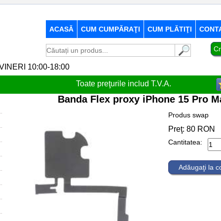
ACASĂ
CUM CUMPĂRAŢI
CUM PLĂTIŢI
CONT
Cr
-VINERI 10:00-18:00
Toate preţurile includ T.V.A.
Banda Flex proxy iPhone 15 Pro M
Produs swap
Preţ:
80
RON
Cantitatea:
Adăugaţi la 