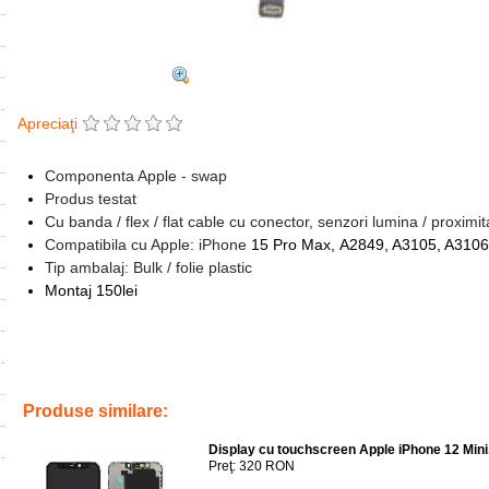
Apreciaţi
Componenta Apple - swap
Produs testat
Cu banda / flex / flat cable cu conector, senzori lumina / proximi
Compatibila cu Apple:
iPhone
15 Pro Max, A2849, A3105, A3106
Tip ambalaj: Bulk / folie plastic
Montaj 150lei
Tags:
inlocuire
,
service gsm
,
reparatii telefoane
,
accesorii gsm
,
replac
banda flex proxy
,
a3105
,
a3106
,
a3108
Produse similare:
Display cu touchscreen Apple iPhone 12 Mini
Preţ: 320 RON