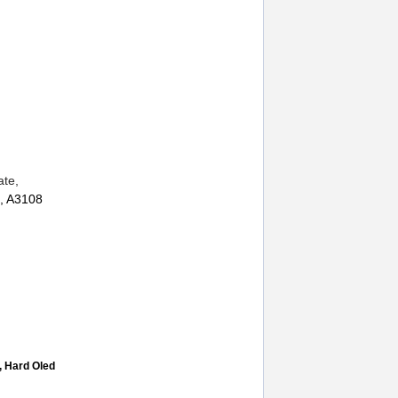
tate,
, A3108
e
,
proximity sensor
,
iphone 15 pro max
,
a2849
,
, Hard Oled