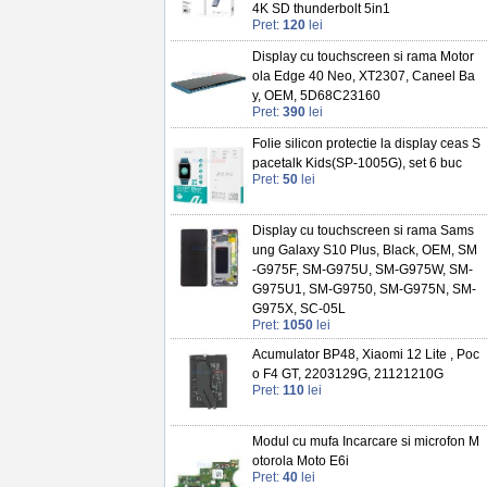
4K SD thunderbolt 5in1
Pret:
120
lei
Display cu touchscreen si rama Motor
ola Edge 40 Neo, XT2307, Caneel Ba
y, OEM, 5D68C23160
Pret:
390
lei
Folie silicon protectie la display ceas S
pacetalk Kids(SP-1005G), set 6 buc
Pret:
50
lei
Display cu touchscreen si rama Sams
ung Galaxy S10 Plus, Black, OEM, SM
-G975F, SM-G975U, SM-G975W, SM-
G975U1, SM-G9750, SM-G975N, SM-
G975X, SC-05L
Pret:
1050
lei
Acumulator BP48, Xiaomi 12 Lite , Poc
o F4 GT, 2203129G, 21121210G
Pret:
110
lei
Modul cu mufa Incarcare si microfon M
otorola Moto E6i
Pret:
40
lei