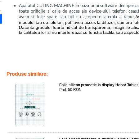
Aparatul CUTING MACHINE in baza unui software decupeaza fol
toate orificiile si caile de acces ale device-ului, telefon, cea
A
avem si folie spate sau full cu acoperire laterala a ramei.
modelul tau de telefon, poti avea acces la difuzor, camera foto
Datorita gradului foarte ridicat de transparenta, imaginile afi
la calitatea lor si nu interfereaza cu functia tactila sau aspectu
Tags:
aplicare
,
folie
,
silicon
,
protectie
,
display
,
alcatel 1t 7 2020
,
ser
reparatii
,
tableta
,
telefon
,
reparatii
,
ecran
,
geam
Produse similare:
Folie silicon protectie la display Honor Table
Preţ: 50 RON