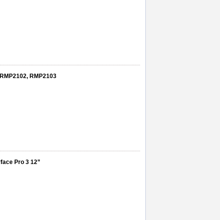
ad, RMP2102, RMP2103
rface Pro 3 12”