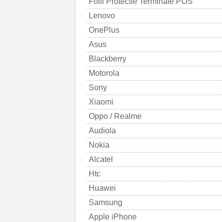
Folii Protectie Terminale POS
Lenovo
OnePlus
Asus
Blackberry
Motorola
Sony
Xiaomi
Oppo / Realme
Audiola
Nokia
Alcatel
Htc
Huawei
Samsung
Apple iPhone