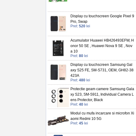
Display cu touchscreen Google Pixel 9
Pro, Swap
Pret:
520
lei
Acumulator Huawei HB426493EFW, H
onor 50 SE , Huawei Nova 9 SE , Nov
a 10
Pret:
80
lei
Display cu touchscreen Samsung Gal
axy S25 FE, SM-S731, OEM, GH82-38
423A
Pret:
480
lei
Protectie geam camere Samsung Gala
xy S23, SM-S911, Individual Camera L
ens Protector, Black
Pret:
40
lei
Modul cu mufa incarcare si microfon Xi
aomi Redmi 10 5G
Pret:
45
lei