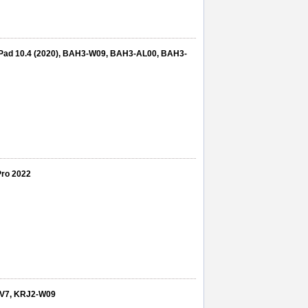
atePad 10.4 (2020), BAH3-W09, BAH3-AL00, BAH3-
 Pro 2022
et V7, KRJ2-W09