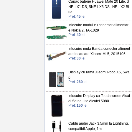
Capac baterie Huawei Mate 20 Lite, S
NE-LX1 DS, SNE-LX3 DS, INE-LX2 Bl
ue
Pret:
45
lei
Inlocuire modul cu conector alimentar
e Nokia 2, TA-1029
Pret:
40
lei
Inlocuire mufa Banda conector aliment
are incarcare Xiaomi Mi 5, 2015105
Pret:
30
lei
Display cu rama Xiaomi Poco X6, Swa
p
Pret:
260
lei
Inlocuire Display cu Touchscreen Alcat
el Shine Lite Alcatel 5080
Pret:
150
lei
Cablu audio Jack 3.5mm la Lightning,
compatibil Apple, 1m