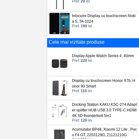
Pret:
20
lei
Inlocuire Display cu touchscreen Noki
a 5, TA-1024
Pret:
190
lei
Cele mai vizitate produse
Display Apple Watch Series 4, 40mm
Pret:
220
lei
Display cu touchscreen Honor X7b, H
onor 90 Smart
Pret:
110
lei
Docking Station KAKU KSC-274 Adapt
er splitter HUB USB 3.0 TYPE-C HDMI
4K SD thunderbolt 5in1
Pret:
120
lei
Acumulator BP48, Xiaomi 12 Lite , Poc
o F4 GT, 2203129G, 21121210G