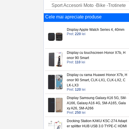
Sport Accesorii Moto -Bike -Trotinete
Cele mai apreciate produse
Display Apple Watch Series 4, 40mm
Pret:
220
lei
Display cu touchscreen Honor X7b, H
onor 90 Smart
Pret:
110
lei
Display cu rama Huawei Honor X7b, H
onor 90 Smart, CLK-LX1, CLK-LX2, C
LK-LX3
Pret:
120
lei
Display Samsung Galaxy A16 5G, SM-
A166, Galaxy A16 4G, SM-A165, Gala
xy A26, SM-A266
Pret:
250
lei
Docking Station KAKU KSC-274 Adapt
er splitter HUB USB 3.0 TYPE-C HDMI