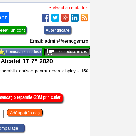
• Modul cu mufa Incarcare si microfon TCL 50 XL 
ACT
eeaţi un cont
Autentificare
Email:
admin@remogsm.ro
Comparaţi 0 produse
0
produse în coş
y Alcatel 1T 7” 2020
generabila antisoc pentru ecran display - 150
Adăugaţi în coş
comparaţie