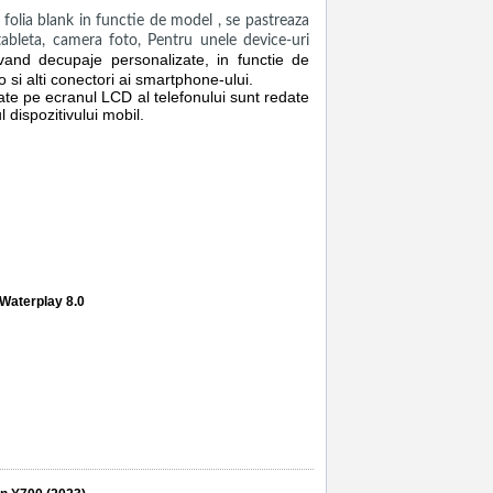
ia blank in functie de model , se pastreaza
s,tableta, camera foto, Pentru unele device-uri
vand decupaje personalizate, in functie de
 si alti conectori ai smartphone-ului.
sate pe ecranul LCD al telefonului sunt redate
l dispozitivului mobil.
vice gsm ploiesti
,
screen saver
,
guard
,
accesorii
,
t Waterplay 8.0