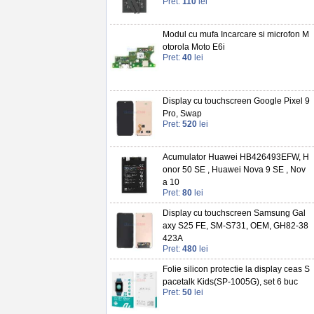
Pret:
110
lei
Modul cu mufa Incarcare si microfon M
otorola Moto E6i
Pret:
40
lei
Display cu touchscreen Google Pixel 9
Pro, Swap
Pret:
520
lei
Acumulator Huawei HB426493EFW, H
onor 50 SE , Huawei Nova 9 SE , Nov
a 10
Pret:
80
lei
Display cu touchscreen Samsung Gal
axy S25 FE, SM-S731, OEM, GH82-38
423A
Pret:
480
lei
Folie silicon protectie la display ceas S
pacetalk Kids(SP-1005G), set 6 buc
Pret:
50
lei