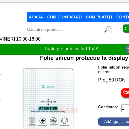
ACASĂ
CUM CUMPĂRAŢI
CUM PLĂTIŢI
CONT
Cr
-VINERI 10:00-18:00
Toate preţurile includ T.V.A.
Folie silicon protectie la displa
Folie silicon re
microni
Preţ:
50
RON
Cantitatea:
Adăugaţi la 