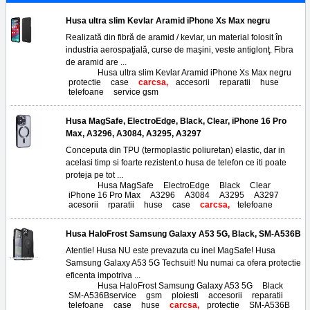
Husa ultra slim Kevlar Aramid iPhone Xs Max negru
Realizată din fibră de aramid / kevlar, un material folosit în
industria aerospaţială, curse de maşini, veste antiglonţ. Fibra
de aramid are ...
Tags:
Husa ultra slim Kevlar Aramid iPhone Xs Max negru
,
protectie
,
case
,
carcsa,
accesorii
,
reparatii
,
huse
,
telefoane
,
service gsm
Husa MagSafe, ElectroEdge, Black, Clear, iPhone 16 Pro
Max, A3296, A3084, A3295, A3297
Conceputa din TPU (termoplastic poliuretan) elastic, dar in
acelasi timp si foarte rezistent.o husa de telefon ce iti poate
proteja pe tot ...
Tags:
Husa MagSafe
,
ElectroEdge
,
Black
,
Clear
,
iPhone 16 Pro Max
,
A3296
,
A3084
,
A3295
,
A3297
,
acesorii
,
rparatii
,
huse
,
case
,
carcsa,
telefoane
Husa HaloFrost Samsung Galaxy A53 5G, Black, SM-A536B
Atentie! Husa NU este prevazuta cu inel MagSafe! Husa
Samsung Galaxy A53 5G Techsuit! Nu numai ca ofera protectie
eficenta impotriva ...
Tags:
Husa HaloFrost Samsung Galaxy A53 5G
,
Black
,
SM-A536Bservice
,
gsm
,
ploiesti
,
accesorii
,
reparatii
,
telefoane
,
case
,
huse
,
carcsa,
protectie
,
SM-A536B
,