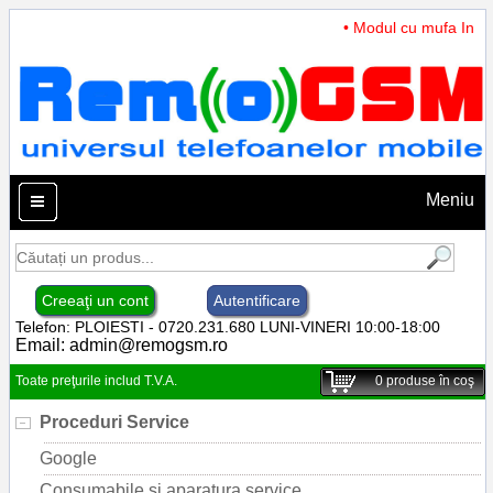
• Modul cu mufa Incarc
Meniu
Creeaţi un cont
Autentificare
Telefon: PLOIESTI - 0720.231.680 LUNI-VINERI 10:00-18:00
Email:
admin@remogsm.ro
Toate preţurile includ T.V.A.
0
produse în coş
Proceduri Service
Google
Consumabile si aparatura service