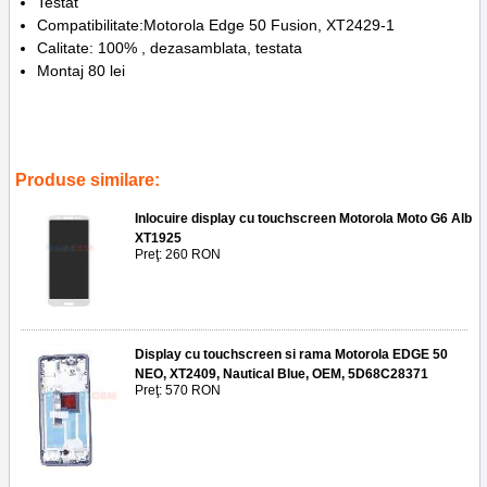
Testat
Compatibilitate:Motorola Edge 50 Fusion, XT2429-1
Calitate: 100% , dezasamblata, testata
Montaj 80 lei
Tags:
wide
,
f19
,
50 mp
,
xt2429-1
,
main camera
,
inlocuire
,
replace
,
main camera
,
motorola edge 50 fusion
,
50 mp
,
camere spate
,
1156
,
10m
,
multi-directional pdaf
,
ois
Produse similare:
Inlocuire display cu touchscreen Motorola Moto G6 Alb
XT1925
Preţ: 260 RON
Display cu touchscreen si rama Motorola EDGE 50
NEO, XT2409, Nautical Blue, OEM, 5D68C28371
Preţ: 570 RON