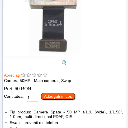
Apreciaţi
Camera 50MP - Main camera , Swap
Preţ:
60
RON
Cantitatea:
Adăugaţi în coş
Tip produs: Camera Spate - 50 MP, f/1.9, (wide), 1/1.56",
1.0µm, multi-directional PDAF, OIS
Swap - provenit din telefon