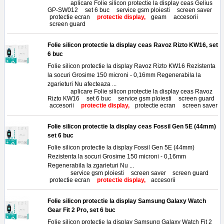
Tags:
aplicare Folie silicon protectie la display ceas Gelius
GP-SW012
,
set 6 buc
,
service gsm ploiesti
,
screen saver
,
protectie ecran
,
protectie display,
geam
,
accesorii
,
screen guard
Folie silicon protectie la display ceas Ravoz Rizto KW16, set
6 buc
Folie silicon protectie la display Ravoz Rizto KW16 Rezistenta
la socuri Grosime 150 microni - 0,16mm Regenerabila la
zgarieturi Nu afecteaza ...
Tags:
aplicare Folie silicon protectie la display ceas Ravoz
Rizto KW16
,
set 6 buc
,
service gsm ploiesti
,
screen guard
,
accesorii
,
protectie display,
protectie ecran
,
screen saver
Folie silicon protectie la display ceas Fossil Gen 5E (44mm)
set 6 buc
Folie silicon protectie la display Fossil Gen 5E (44mm)
Rezistenta la socuri Grosime 150 microni - 0,16mm
Regenerabila la zgarieturi Nu ...
Tags:
service gsm ploiesti
,
screen saver
,
screen guard
,
protectie ecran
,
protectie display,
accesorii
Folie silicon protectie la display Samsung Galaxy Watch
Gear Fit 2 Pro, set 6 buc
Folie silicon protectie la display Samsung Galaxy Watch Fit 2