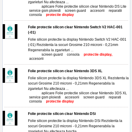
zgarieturi Nu afecteaza ...
Tags:
aplicare Folie protectie silicon clear Nintendo DS Lite
,
service gsm ploiesti
,
screen guard
,
accesorii
,
reparatii
,
consola
,
protectie display
Folie protectie silicon clear Nintendo Switch V2 HAC-001
(-01)
Folie silicon protectie la display Nintendo Switch V2 HAC-001
(-01) Rezistenta la socuri Grosime 210 microni - 0,21mm
Regenerabila la zgarieturi ...
Tags:
screen guard
,
consola
,
protectie display,
accesorii
Folie protectie silicon clear Nintendo 3DS XL
Folie silicon protectie la display Nintendo 3DS XL Rezistenta la
socuri Grosime 210 microni - 0,21mm Regenerabila la
zgarieturi Nu afecteaza ...
Tags:
aplicare Folie protectie silicon clear Nintendo 3DS XL
,
service gsm ploiesti
,
accesorii
,
screen guard
,
reparati
,
consola
,
protectie display
Folie protectie silicon clear Nintendo DSi
Folie silicon protectie la display Nintendo DSi Rezistenta la
socuri Grosime 210 microni - 0,21mm Regenerabila la
zgarieturi Nu afecteaza functia ...