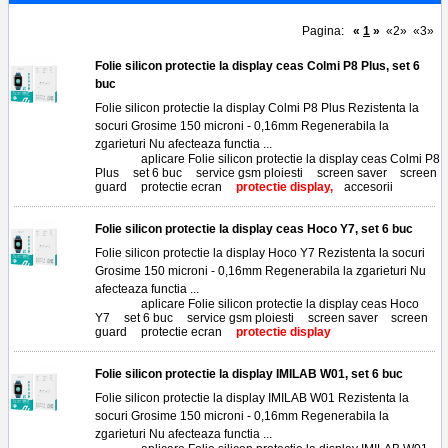
Pagina:
«
1
»
«2»
«3»
Folie silicon protectie la display ceas Colmi P8 Plus, set 6
buc
Folie silicon protectie la display Colmi P8 Plus Rezistenta la
socuri Grosime 150 microni - 0,16mm Regenerabila la
zgarieturi Nu afecteaza functia ...
Tags:
aplicare Folie silicon protectie la display ceas Colmi P8
Plus
,
set 6 buc
,
service gsm ploiesti
,
screen saver
,
screen
guard
,
protectie ecran
,
protectie display,
accesorii
Folie silicon protectie la display ceas Hoco Y7, set 6 buc
Folie silicon protectie la display Hoco Y7 Rezistenta la socuri
Grosime 150 microni - 0,16mm Regenerabila la zgarieturi Nu
afecteaza functia ...
Tags:
aplicare Folie silicon protectie la display ceas Hoco
Y7
,
set 6 buc
,
service gsm ploiesti
,
screen saver
,
screen
guard
,
protectie ecran
,
protectie display
Folie silicon protectie la display IMILAB W01, set 6 buc
Folie silicon protectie la display IMILAB W01 Rezistenta la
socuri Grosime 150 microni - 0,16mm Regenerabila la
zgarieturi Nu afecteaza functia ...