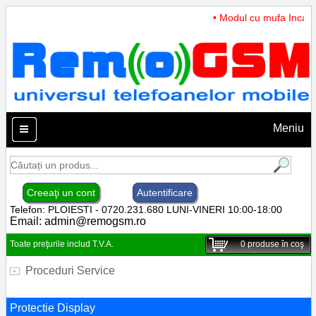
• Modul cu mufa Incarcar
Meniu
Creeaţi un cont
Autentificare
Telefon: PLOIESTI - 0720.231.680 LUNI-VINERI 10:00-18:00
Email:
admin@remogsm.ro
Toate preţurile includ T.V.A.
0
produse în coş
Proceduri Service
Protectie Display