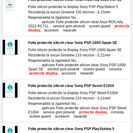
Folie silicon protectie la display Sony PSP PlayStation 5
Rezistenta la socuri Grosime 150 microni - 0,15mm
Regenerabila la zgarieturi Nu ...
Tags:
aplicare Folie protectie silicon clear Asus ROG Ally
2023 RC71L
,
service gsm ploiesti
,
screen guard
,
protectie
display,
accesorii
,
reparatii
Folie protectie silicon clear Sony PSP-1000-Spain SE
Folie silicon protectie la display Sony PSP-1000-Spain SE
Rezistenta la socuri Grosime 210 microni - 0,21mm
Regenerabila la zgarieturi Nu ...
Tags:
aplicare Folie protectie silicon clear Sony PSP-1000-
Spain SE
,
service gsm ploiesti
,
screen guard
,
consola
,
protectie display,
accesorii
,
reparatii
Folie protectie silicon clear Sony PSP Street E1004
Folie silicon protectie la display Sony PSP Street E1004
Rezistenta la socuri Grosime 210 microni - 0,21mm
Regenerabila la zgarieturi Nu ...
Tags:
aplicare Folie protectie silicon clear Sony PSP Street
E1004
,
service gsm ploiesti
,
protectie display,
consola
,
screen guard
,
accesorii
,
reparatii
Folie protectie silicon clear Sony PSP PlayStation 5