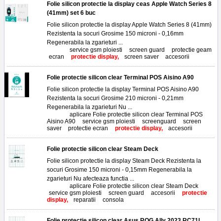
Folie silicon protectie la display ceas Apple Watch Series 8
(41mm) set 6 buc
Folie silicon protectie la display Apple Watch Series 8 (41mm)
Rezistenta la socuri Grosime 150 microni - 0,16mm
Regenerabila la zgarieturi ...
Tags:
service gsm ploiesti
,
screen guard
,
protectie geam
,
ecran
,
protectie display,
screen saver
,
accesorii
Folie protectie silicon clear Terminal POS Aisino A90
Folie silicon protectie la display Terminal POS Aisino A90
Rezistenta la socuri Grosime 210 microni - 0,21mm
Regenerabila la zgarieturi Nu ...
Tags:
aplicare Folie protectie silicon clear Terminal POS
Aisino A90
,
service gsm ploiesti
,
screenguard
,
screen
saver
,
protectie ecran
,
protectie display,
accesorii
Folie protectie silicon clear Steam Deck
Folie silicon protectie la display Steam Deck Rezistenta la
socuri Grosime 150 microni - 0,15mm Regenerabila la
zgarieturi Nu afecteaza functia ...
Tags:
aplicare Folie protectie silicon clear Steam Deck
,
service gsm ploiesti
,
screen guard
,
accesorii
,
protectie
display,
reparatii
,
consola
Folie protectie silicon clear Asus ROG Ally 2023 RC71L