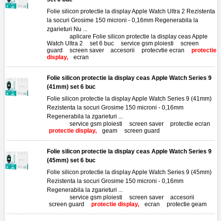
Folie silicon protectie la display Apple Watch Ultra 2 Rezistenta
la socuri Grosime 150 microni - 0,16mm Regenerabila la
zgarieturi Nu ...
Tags:
aplicare Folie silicon protectie la display ceas Apple
Watch Ultra 2
,
set 6 buc
,
service gsm ploiesti
,
screen
guard
,
screen saver
,
accesorii
,
protecvtie ecran
,
protectie
display,
ecran
Folie silicon protectie la display ceas Apple Watch Series 9
(41mm) set 6 buc
Folie silicon protectie la display Apple Watch Series 9 (41mm)
Rezistenta la socuri Grosime 150 microni - 0,16mm
Regenerabila la zgarieturi ...
Tags:
service gsm ploiesti
,
screen saver
,
protectie ecran
,
protectie display,
geam
,
screen guard
Folie silicon protectie la display ceas Apple Watch Series 9
(45mm) set 6 buc
Folie silicon protectie la display Apple Watch Series 9 (45mm)
Rezistenta la socuri Grosime 150 microni - 0,16mm
Regenerabila la zgarieturi ...
Tags:
service gsm ploiesti
,
screen saver
,
accesorii
,
screen guard
,
protectie display,
ecran
,
protectie geam