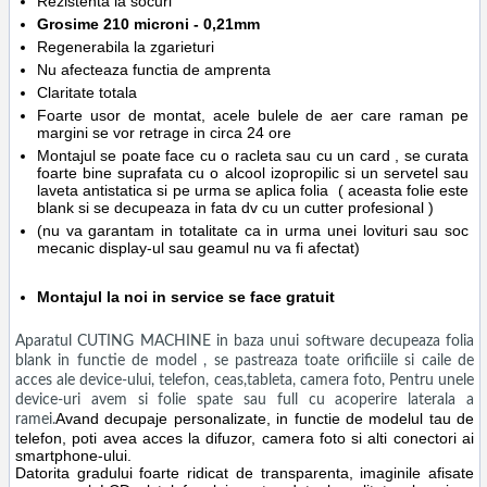
Rezistenta la socuri
Grosime 210 microni - 0,21mm
Regenerabila la zgarieturi
Nu afecteaza functia de amprenta
Claritate totala
Foarte usor de montat, acele bulele de aer care raman pe
margini se vor retrage in circa 24 ore
Montajul se poate face cu o racleta sau cu un card , se curata
foarte bine suprafata cu o alcool izopropilic si un servetel sau
laveta antistatica si pe urma se aplica folia ( aceasta folie este
blank si se decupeaza in fata dv cu un cutter profesional )
(nu va garantam in totalitate ca in urma unei lovituri sau soc
mecanic display-ul sau geamul nu va fi afectat)
Montajul la noi in service se face gratuit
Aparatul CUTING MACHINE in baza unui software decupeaza folia
blank in functie de model , se pastreaza toate orificiile si caile de
acces ale device-ului, telefon, ceas,tableta, camera foto, Pentru unele
device-uri avem si folie spate sau full cu acoperire laterala a
Avand decupaje personalizate, in functie de modelul tau de
ramei.
telefon, poti avea acces la difuzor, camera foto si alti conectori ai
smartphone-ului.
Datorita gradului foarte ridicat de transparenta, imaginile afisate