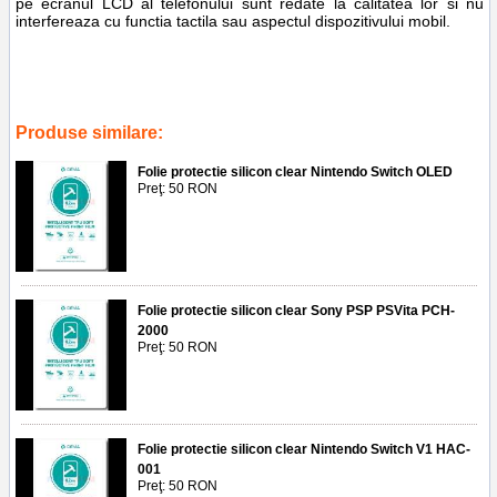
pe ecranul LCD al telefonului sunt redate la calitatea lor si nu
interfereaza cu functia tactila sau aspectul dispozitivului mobil.
Tags:
aplicare folie protectie silicon clear sony psp 1000
,
service gsm
ploiesti
,
protectie display
,
consola
,
screen guard
,
accesorii
,
reparatii
,
service gsm
Produse similare:
Folie protectie silicon clear Nintendo Switch OLED
Preţ: 50 RON
Folie protectie silicon clear Sony PSP PSVita PCH-
2000
Preţ: 50 RON
Folie protectie silicon clear Nintendo Switch V1 HAC-
001
Preţ: 50 RON