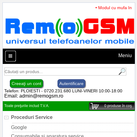
• Modul cu mufa Incarc
Meniu
Creeaţi un cont
Autentificare
Telefon: PLOIESTI - 0720.231.680 LUNI-VINERI 10:00-18:00
Email:
admin@remogsm.ro
Toate preţurile includ T.V.A.
0
produse în coş
Proceduri Service
Google
Consumabile si aparatura service