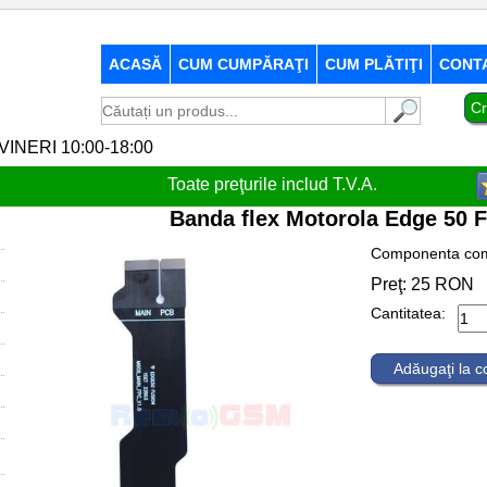
ACASĂ
CUM CUMPĂRAŢI
CUM PLĂTIŢI
CONT
Cr
-VINERI 10:00-18:00
Toate preţurile includ T.V.A.
Banda flex Motorola Edge 50 F
Componenta com
Preţ:
25
RON
Cantitatea:
Adăugaţi la 