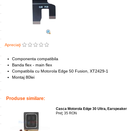
Apreciaţi
Componenta compatibila
Banda flex - main flex
Compatibila cu Motorola Edge 50 Fusion,
XT2429-1
Montaj 80lei
Tags:
xt2429-1
,
flat cable
,
inlocuire
,
replace
,
main flex
,
banda flex mo
Produse similare:
Casca Motorola Edge 30 Ultra, Earspeaker
Preţ: 35 RON