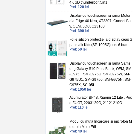
4K SD thunderbolt 5in1
Pret:
120
lei
Display cu touchscreen si rama Motor
ola Edge 40 Neo, XT2307, Caneel Ba
y, OEM, 5D68C23160
Pret:
390
lei
Folie silicon protectie la display ceas S
pacetalk Kids(SP-1005G), set 6 buc
Pret:
50
lei
Display cu touchscreen si rama Sams
ung Galaxy S10 Plus, Black, OEM, SM
-G975F, SM-G975U, SM-G975W, SM-
G975U1, SM-G9750, SM-G975N, SM-
G975X, SC-05L
Pret:
1050
lei
Acumulator BP48, Xiaomi 12 Lite , Poc
o F4 GT, 2203129G, 21121210G
Pret:
110
lei
Modul cu mufa Incarcare si microfon M
otorola Moto E6i
Pret:
40
lei