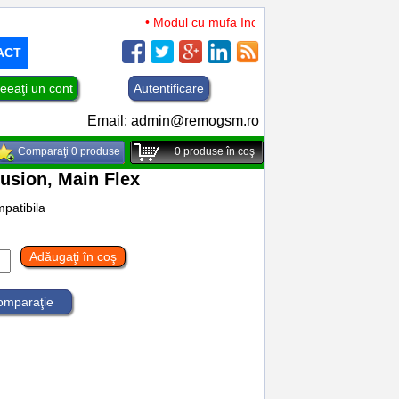
• Modul cu mufa Incarcare si microfon TCL 50 XL 
ACT
eeaţi un cont
Autentificare
Email:
admin@remogsm.ro
Comparaţi 0 produse
0
produse în coş
usion, Main Flex
patibila
Adăugaţi în coş
comparaţie