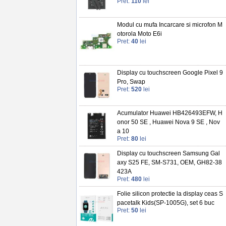
Pret:
110
lei
Modul cu mufa Incarcare si microfon M
otorola Moto E6i
Pret:
40
lei
Display cu touchscreen Google Pixel 9
Pro, Swap
Pret:
520
lei
Acumulator Huawei HB426493EFW, H
onor 50 SE , Huawei Nova 9 SE , Nov
a 10
Pret:
80
lei
Display cu touchscreen Samsung Gal
axy S25 FE, SM-S731, OEM, GH82-38
423A
Pret:
480
lei
Folie silicon protectie la display ceas S
pacetalk Kids(SP-1005G), set 6 buc
Pret:
50
lei