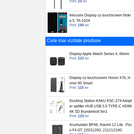
Pret:
20
lei
Inlocuire Display cu touchscreen Noki
a 5, TA-1024
Pret:
190
lei
Cele mai vizitate produse
Display Apple Watch Series 4, 40mm
Pret:
220
lei
Display cu touchscreen Honor X7b, H
onor 90 Smart
Pret:
110
lei
Docking Station KAKU KSC-274 Adapt
er splitter HUB USB 3.0 TYPE-C HDMI
4K SD thunderbolt 5in1
Pret:
120
lei
Acumulator BP48, Xiaomi 12 Lite , Poc
o F4 GT, 2203129G, 21121210G