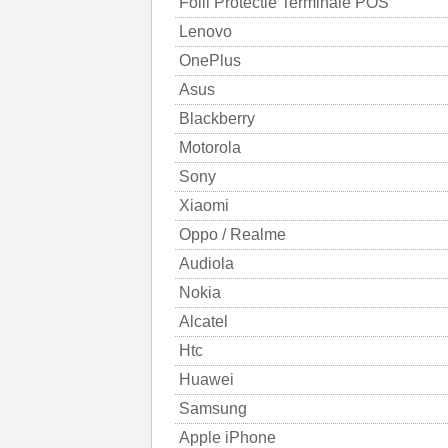
Folii Protectie Terminale POS
Lenovo
OnePlus
Asus
Blackberry
Motorola
Sony
Xiaomi
Oppo / Realme
Audiola
Nokia
Alcatel
Htc
Huawei
Samsung
Apple iPhone