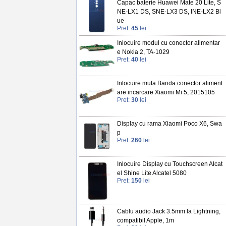
Capac baterie Huawei Mate 20 Lite, S
NE-LX1 DS, SNE-LX3 DS, INE-LX2 Bl
ue
Pret:
45
lei
Inlocuire modul cu conector alimentar
e Nokia 2, TA-1029
Pret:
40
lei
Inlocuire mufa Banda conector aliment
are incarcare Xiaomi Mi 5, 2015105
Pret:
30
lei
Display cu rama Xiaomi Poco X6, Swa
p
Pret:
260
lei
Inlocuire Display cu Touchscreen Alcat
el Shine Lite Alcatel 5080
Pret:
150
lei
Cablu audio Jack 3.5mm la Lightning,
compatibil Apple, 1m