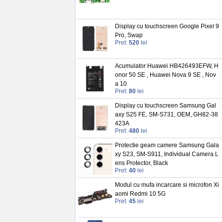
Display cu touchscreen Google Pixel 9
Pro, Swap
Pret:
520
lei
Acumulator Huawei HB426493EFW, H
onor 50 SE , Huawei Nova 9 SE , Nov
a 10
Pret:
80
lei
Display cu touchscreen Samsung Gal
axy S25 FE, SM-S731, OEM, GH82-38
423A
Pret:
480
lei
Protectie geam camere Samsung Gala
xy S23, SM-S911, Individual Camera L
ens Protector, Black
Pret:
40
lei
Modul cu mufa incarcare si microfon Xi
aomi Redmi 10 5G
Pret:
45
lei