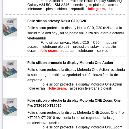
Tags:
Folie Silicon Mata Protectie Ecran Display Samsung
Galaxy A34 5G
,
SM-A346
,
service gsm ploiesti
,
accesorii
telefoane
,
piese schimb
,
reparatii
,
folie geam,
lcd
Folie silicon privacy Nokia C10, C20
Folie silicon protectie la display Nokia C10, C20 rezistenta la
socuri folie anti spy , nu se poate vizualiza din laterale ecranul
telefoanului ...
Tags:
Folie silicon privacy Nokia C10
,
C20
,
magazin
accesorii telefoane ploiesti
,
protectie display
,
protectie
ecran
,
folie geam,
reparatii
,
telefoane
,
service
Folie silicon protectie la display Motorola One Action
Folie silicon protectie la display Motorola One Action rezistenta
la socuri regenerabila la zgarieturi nu afecteaza functia de
amprenta ...
Tags:
Folie silicon protectie la display Motorola One Action
,
folie ecran
,
folie geam,
accesorii telefoane ploiesti
Folie silicon protectie la display Motorola ONE Zoom, One
Pro XT2010 XT12010
Folie silicon protectie la display Motorola ONE Zoom, One Pro
XT2010 XT12010 rezistenta la socuri regenerabila la zgarieturi
nu afecteaza functia ...
Tags:
Folie silicon protectie la display Motorola ONE Zoom
,