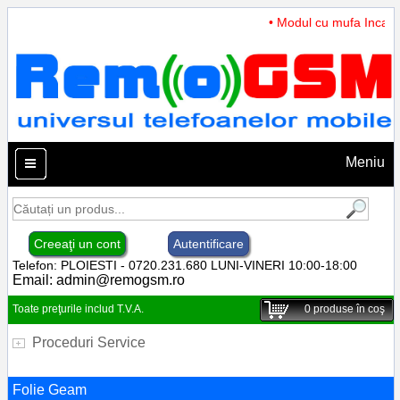
• Modul cu mufa Incarcar
Meniu
Creeaţi un cont
Autentificare
Telefon: PLOIESTI - 0720.231.680 LUNI-VINERI 10:00-18:00
Email:
admin@remogsm.ro
Toate preţurile includ T.V.A.
0
produse în coş
Proceduri Service
Folie Geam