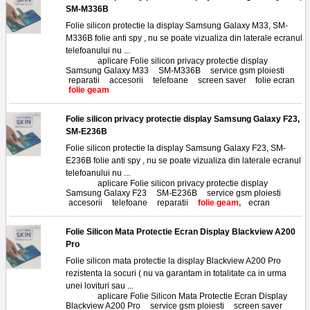
SM-M336B
Folie silicon protectie la display Samsung Galaxy M33, SM-
M336B folie anti spy , nu se poate vizualiza din laterale ecranul
telefoanului nu ...
Tags:
aplicare Folie silicon privacy protectie display
Samsung Galaxy M33
,
SM-M336B
,
service gsm ploiesti
,
reparatii
,
accesorii
,
telefoane
,
screen saver
,
folie ecran
,
folie geam
Folie silicon privacy protectie display Samsung Galaxy F23,
SM-E236B
Folie silicon protectie la display Samsung Galaxy F23, SM-
E236B folie anti spy , nu se poate vizualiza din laterale ecranul
telefoanului nu ...
Tags:
aplicare Folie silicon privacy protectie display
Samsung Galaxy F23
,
SM-E236B
,
service gsm ploiesti
,
accesorii
,
telefoane
,
reparatii
,
folie geam,
ecran
Folie Silicon Mata Protectie Ecran Display Blackview A200
Pro
Folie silicon mata protectie la display Blackview A200 Pro
rezistenta la socuri ( nu va garantam in totalitate ca in urma
unei lovituri sau ...
Tags:
aplicare Folie Silicon Mata Protectie Ecran Display
Blackview A200 Pro
,
service gsm ploiesti
,
screen saver
,