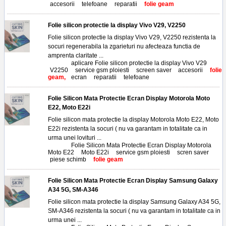
accesorii
,
telefoane
,
reparatii
,
folie geam
Folie silicon protectie la display Vivo V29, V2250
Folie silicon protectie la display Vivo V29, V2250 rezistenta la
socuri regenerabila la zgarieturi nu afecteaza functia de
amprenta claritate ...
Tags:
aplicare Folie silicon protectie la display Vivo V29
,
V2250
,
service gsm ploiesti
,
screen saver
,
accesorii
,
folie
geam,
ecran
,
reparatii
,
telefoane
Folie Silicon Mata Protectie Ecran Display Motorola Moto
E22, Moto E22i
Folie silicon mata protectie la display Motorola Moto E22, Moto
E22i rezistenta la socuri ( nu va garantam in totalitate ca in
urma unei lovituri ...
Tags:
Folie Silicon Mata Protectie Ecran Display Motorola
Moto E22
,
Moto E22i
,
service gsm ploiesti
,
scren saver
,
piese schimb
,
folie geam
Folie Silicon Mata Protectie Ecran Display Samsung Galaxy
A34 5G, SM-A346
Folie silicon mata protectie la display Samsung Galaxy A34 5G,
SM-A346 rezistenta la socuri ( nu va garantam in totalitate ca in
urma unei ...