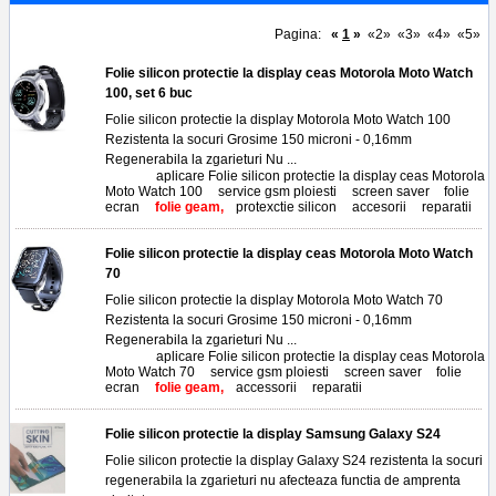
Pagina:
«
1
»
«2»
«3»
«4»
«5»
Folie silicon protectie la display ceas Motorola Moto Watch
100, set 6 buc
Folie silicon protectie la display Motorola Moto Watch 100
Rezistenta la socuri Grosime 150 microni - 0,16mm
Regenerabila la zgarieturi Nu ...
Tags:
aplicare Folie silicon protectie la display ceas Motorola
Moto Watch 100
,
service gsm ploiesti
,
screen saver
,
folie
ecran
,
folie geam,
protexctie silicon
,
accesorii
,
reparatii
Folie silicon protectie la display ceas Motorola Moto Watch
70
Folie silicon protectie la display Motorola Moto Watch 70
Rezistenta la socuri Grosime 150 microni - 0,16mm
Regenerabila la zgarieturi Nu ...
Tags:
aplicare Folie silicon protectie la display ceas Motorola
Moto Watch 70
,
service gsm ploiesti
,
screen saver
,
folie
ecran
,
folie geam,
accessorii
,
reparatii
Folie silicon protectie la display Samsung Galaxy S24
Folie silicon protectie la display Galaxy S24 rezistenta la socuri
regenerabila la zgarieturi nu afecteaza functia de amprenta