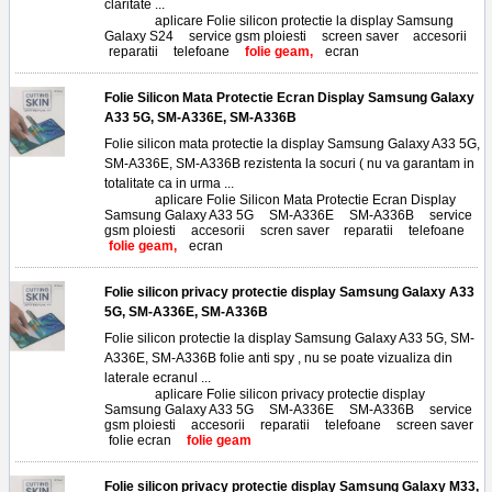
claritate ...
Tags:
aplicare Folie silicon protectie la display Samsung
Galaxy S24
,
service gsm ploiesti
,
screen saver
,
accesorii
,
reparatii
,
telefoane
,
folie geam,
ecran
Folie Silicon Mata Protectie Ecran Display Samsung Galaxy
A33 5G, SM-A336E, SM-A336B
Folie silicon mata protectie la display Samsung Galaxy A33 5G,
SM-A336E, SM-A336B rezistenta la socuri ( nu va garantam in
totalitate ca in urma ...
Tags:
aplicare Folie Silicon Mata Protectie Ecran Display
Samsung Galaxy A33 5G
,
SM-A336E
,
SM-A336B
,
service
gsm ploiesti
,
accesorii
,
scren saver
,
reparatii
,
telefoane
,
folie geam,
ecran
Folie silicon privacy protectie display Samsung Galaxy A33
5G, SM-A336E, SM-A336B
Folie silicon protectie la display Samsung Galaxy A33 5G, SM-
A336E, SM-A336B folie anti spy , nu se poate vizualiza din
laterale ecranul ...
Tags:
aplicare Folie silicon privacy protectie display
Samsung Galaxy A33 5G
,
SM-A336E
,
SM-A336B
,
service
gsm ploiesti
,
accesorii
,
reparatii
,
telefoane
,
screen saver
,
folie ecran
,
folie geam
Folie silicon privacy protectie display Samsung Galaxy M33,