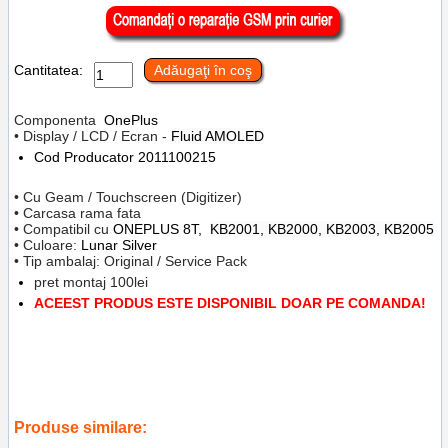
Cantitatea:
Adăugaţi în coş
Componenta
OnePlus
• Display / LCD / Ecran -
Fluid AMOLED
Cod Producator
2011100215
• Cu Geam / Touchscreen (Digitizer)
• Carcasa rama fata
• Compatibil cu
ONEPLUS 8T,
KB2001, KB2000, KB2003, KB2005
• Culoare:
Lunar Silver
• Tip ambalaj: Original / Service Pack
pret montaj 100lei
ACEEST PRODUS ESTE DISPONIBIL DOAR PE COMANDA!
Tags:
inlocuire display cu touchscreen si rama oneplus 8t
,
lunar silver
,
service gsm ploiesti
,
replace lcd
,
frame
,
accesorii
,
telefoane
,
reparatii
,
2011100215
,
kb2001
,
kb2000
,
kb2003
,
kb2005
Produse similare: