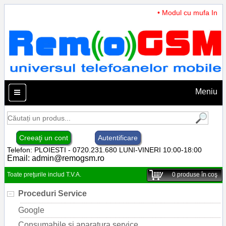
• Modul cu mufa Incarc
Meniu
Creeaţi un cont
Autentificare
Telefon: PLOIESTI - 0720.231.680 LUNI-VINERI 10:00-18:00
Email:
admin@remogsm.ro
Toate preţurile includ T.V.A.
0
produse în coş
Proceduri Service
Google
Consumabile si aparatura service