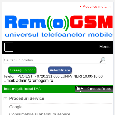
• Modul cu mufa Incarc
Meniu
Creeaţi un cont
Autentificare
Telefon: PLOIESTI - 0720.231.680 LUNI-VINERI 10:00-18:00
Email:
admin@remogsm.ro
Toate preţurile includ T.V.A.
0
produse în coş
Proceduri Service
Google
Consumabile si aparatura service