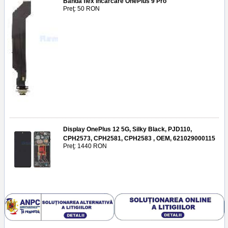
Banda flex incarcare OnePlus 9 Pro
Preţ: 50 RON
Display OnePlus 12 5G, Silky Black, PJD110,
CPH2573, CPH2581, CPH2583 , OEM, 621029000115
Preţ: 1440 RON