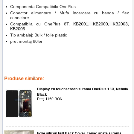
Componenta Compatibila OnePlus
Conector alimentare / Mufa Incarcare cu banda / flex
conectare
Compatibila cu OnePlus 8T,
KB2001, KB2000, KB2003,
KB2005
Tip ambalaj: Bulk / folie plastic
pret montaj 80lei
Tags:
piese
,
telefoane
,
reparatii
,
kb2005
,
kb2003
,
kb2000
,
kb2001
,
service gsm ploiesti
,
inlocuire banda flex mufa incarcare oneplus
8t
,
accesorii
,
replace banda flex
Produse similare:
Display cu touchscreen si rama OnePlus 13R, Nebula
Black
Preţ: 1150 RON
Folie silicon Full Back Cover, capac spate si rama