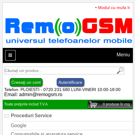
• Modul cu mufa Incar
Meniu
Creeaţi un cont
Autentificare
Telefon: PLOIESTI - 0720.231.680 LUNI-VINERI 10:00-18:00
Email:
admin@remogsm.ro
Toate preţurile includ T.V.A.
0
produse în coş
Proceduri Service
Google
Consumabile si aparatura service