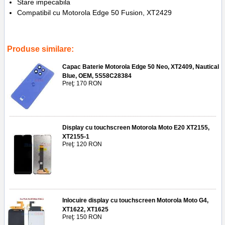
Stare impecabila
Compatibil cu Motorola Edge 50 Fusion, XT2429
Tags:
xt2429
,
slot sim
,
sim tray
,
usita sim motorola edge 50 fusion
Produse similare:
Capac Baterie Motorola Edge 50 Neo, XT2409, Nautical
Blue, OEM, 5S58C28384
Preţ: 170 RON
Display cu touchscreen Motorola Moto E20 XT2155,
XT2155-1
Preţ: 120 RON
Inlocuire display cu touchscreen Motorola Moto G4,
XT1622, XT1625
Preţ: 150 RON