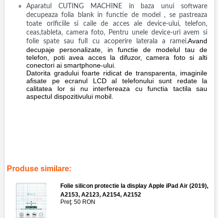
Aparatul CUTING MACHINE in baza unui software
decupeaza folia blank in functie de model , se pastreaza
toate orificiile si caile de acces ale device-ului, telefon,
ceas,tableta, camera foto, Pentru unele device-uri avem si
Avand
folie spate sau full cu acoperire laterala a ramei.
decupaje personalizate, in functie de modelul tau de
telefon, poti avea acces la difuzor, camera foto si alti
conectori ai smartphone-ului.
Datorita gradului foarte ridicat de transparenta, imaginile
afisate pe ecranul LCD al telefonului sunt redate la
calitatea lor si nu interfereaza cu functia tactila sau
aspectul dispozitivului mobil.
Tags:
aplicare
,
folie
,
silicon
,
protectie
,
display
,
apple ipad pro 129
2015
,
a1584
,
a1652
,
service gsm ploiesti
,
reparatii
,
accesorii
,
screen
saver
,
guard
,
ecran
,
geam
,
reparatii
,
tablete
Produse similare:
Folie silicon protectie la display Apple iPad Air (2019),
A2153, A2123, A2154, A2152
Preţ: 50 RON