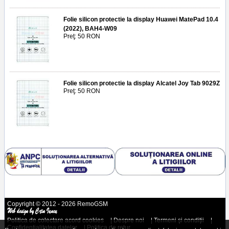
Folie silicon protectie la display Huawei MatePad 10.4
(2022), BAH4-W09
Preţ: 50 RON
Folie silicon protectie la display Alcatel Joy Tab 9029Z
Preţ: 50 RON
Copyright © 2012 - 2026 RemoGSM
Politica de colectare acord cookies
|
Despre noi
|
Termeni şi condiţii
|
Confidenţialitatea datelor
|
Politica de retur