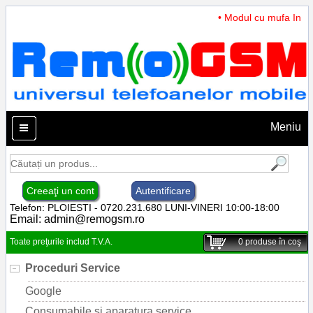
• Modul cu mufa Incarc
Meniu
Creeaţi un cont
Autentificare
Telefon: PLOIESTI - 0720.231.680 LUNI-VINERI 10:00-18:00
Email:
admin@remogsm.ro
Toate preţurile includ T.V.A.
0
produse în coş
Proceduri Service
Google
Consumabile si aparatura service