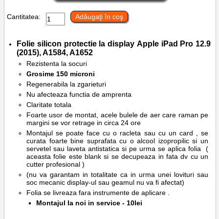
Cantitatea:
Adăugaţi în coş
Folie silicon protectie la display
Apple iPad
Pro 12.9
(2015), A1584, A1652
Rezistenta la socuri
Grosime 150 microni
Regenerabila la zgarieturi
Nu afecteaza functia de amprenta
Claritate totala
Foarte usor de montat, acele bulele de aer care raman pe
margini se vor retrage in circa 24 ore
Montajul se poate face cu o racleta sau cu un card , se
curata foarte bine suprafata cu o alcool izopropilic si un
servetel sau laveta antistatica si pe urma se aplica folia (
aceasta folie este blank si se decupeaza in fata dv cu un
cutter profesional )
(nu va garantam in totalitate ca in urma unei lovituri sau
soc mecanic display-ul sau geamul nu va fi afectat)
Folia se livreaza fara instrumente de aplicare .
Montajul la noi in service - 10lei