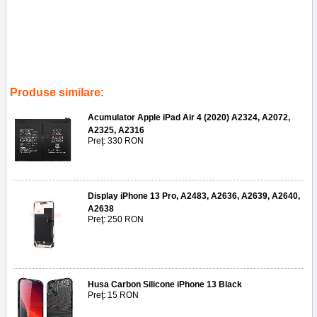
Tags:
a1758
,
a1817
,
service gsm ploiesti
,
replace lcd
,
ceas
,
accesorii
,
telefoane
,
reparatii
,
inlocuire display apple watch seria 2
,
42mm
Produse similare:
Acumulator Apple iPad Air 4 (2020) A2324, A2072,
A2325, A2316
Preţ: 330 RON
Display iPhone 13 Pro, A2483, A2636, A2639, A2640,
A2638
Preţ: 250 RON
Husa Carbon Silicone iPhone 13 Black
Preţ: 15 RON