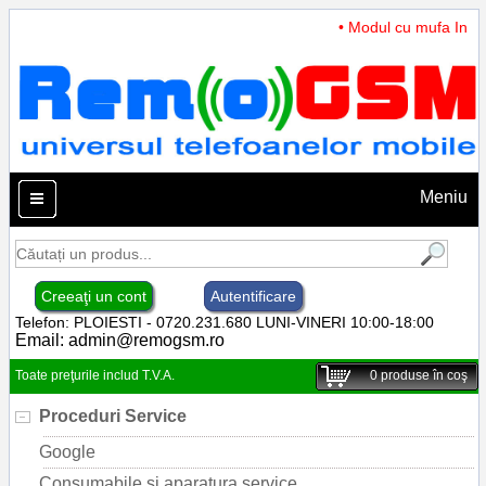
• Modul cu mufa Incarc
Meniu
Creeaţi un cont
Autentificare
Telefon: PLOIESTI - 0720.231.680 LUNI-VINERI 10:00-18:00
Email:
admin@remogsm.ro
Toate preţurile includ T.V.A.
0
produse în coş
Proceduri Service
Google
Consumabile si aparatura service