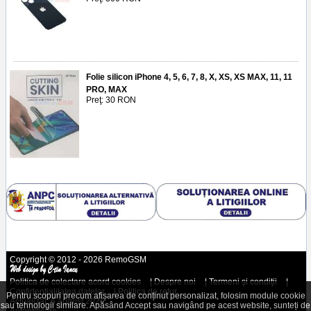
Folie silicon iPhone 4, 5, 6, 7, 8, X, XS, XS MAX, 11, 11
PRO, MAX
Preţ: 30 RON
Copyright © 2012 - 2026 RemoGSM
Politica de colectare acord cookies
|
Despre noi
|
Termeni şi condiţii
|
Confidenţialitatea datelor
|
Politica de retur
Pentru scopuri precum afișarea de conținut personalizat, folosim module cookie
Actualizat: 6 august 2026
sau tehnologii similare. Apăsând Accept sau navigând pe acest website, sunteți de
Autentificare