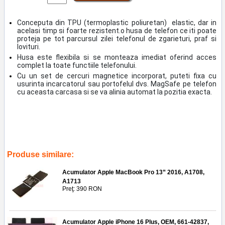
Conceputa din TPU (termoplastic poliuretan) elastic, dar in
acelasi timp si foarte rezistent.o husa de telefon ce iti poate
proteja pe tot parcursul zilei telefonul de zgarieturi, praf si
lovituri.
Husa este flexibila si se monteaza imediat oferind acces
complet la toate functiile telefonului.
Cu un set de cercuri magnetice incorporat, puteti fixa cu
usurinta incarcatorul sau portofelul dvs. MagSafe pe telefon
cu aceasta carcasa si se va alinia automat la pozitia exacta.
Tags:
husa magsafe
,
electroedge
,
green
,
clear
,
iphone 16 pro max
,
a3296
,
a3084
,
a3295
,
a3297
,
accesorii
,
telefoane
,
service gsm
,
repratii
,
protectie
,
case
,
huse
,
silicon
Produse similare:
Acumulator Apple MacBook Pro 13” 2016, A1708,
A1713
Preţ: 390 RON
Acumulator Apple iPhone 16 Plus, OEM, 661-42837,