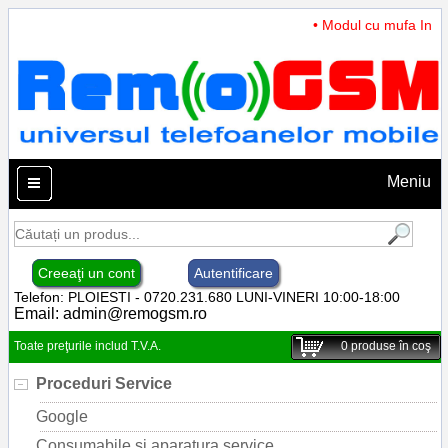
• Modul cu mufa Incarc
Meniu
Creeaţi un cont
Autentificare
Telefon: PLOIESTI - 0720.231.680 LUNI-VINERI 10:00-18:00
Email:
admin@remogsm.ro
Toate preţurile includ T.V.A.
0
produse în coş
Proceduri Service
Google
Consumabile si aparatura service