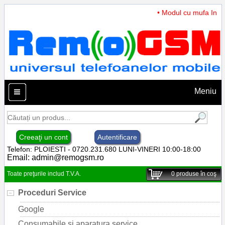
• Modul cu mufa Incarc
Meniu
Creeaţi un cont
Autentificare
Telefon: PLOIESTI - 0720.231.680 LUNI-VINERI 10:00-18:00
Email:
admin@remogsm.ro
Toate preţurile includ T.V.A.
0
produse în coş
Proceduri Service
Google
Consumabile si aparatura service