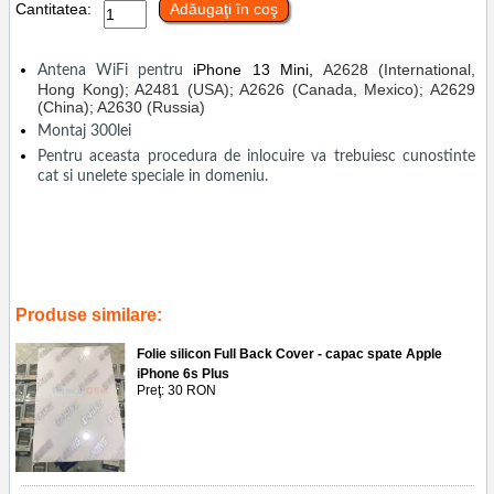
Cantitatea:
Adăugaţi în coş
iPhone 13 Mini,
A2628 (International,
Antena WiFi pentru
Hong Kong); A2481 (USA); A2626 (Canada, Mexico); A2629
(China); A2630 (Russia)
Montaj 300lei
Pentru aceasta procedura de inlocuire va trebuiesc cunostinte
cat si unelete speciale in domeniu.
Tags:
inlocuire flex antena wifi iphone 13 mini
,
a2628
,
a2481
,
a2626
,
a2629
,
a2630
,
service gsm ploiesti
,
replace flex
,
accesorii
,
telefoane
,
piese
,
reparatii
Produse similare:
Folie silicon Full Back Cover - capac spate Apple
iPhone 6s Plus
Preţ: 30 RON