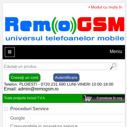
• Modul cu mufa Incarc
Meniu
Creeaţi un cont
Autentificare
Telefon: PLOIESTI - 0720.231.680 LUNI-VINERI 10:00-18:00
Email:
admin@remogsm.ro
Toate preţurile includ T.V.A.
0
produse în coş
Proceduri Service
Google
Consumabile si aparatura service