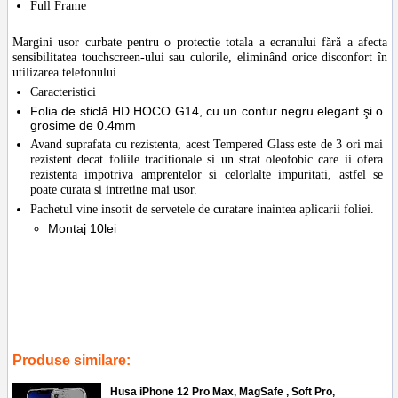
Full Frame
Margini usor curbate pentru o protectie totala a ecranului fără a afecta
sensibilitatea touchscreen-ului sau culorile, eliminând orice disconfort în
utilizarea telefonului.
Caracteristici
Folia de sticlă HD HOCO G14, cu un contur negru elegant şi o
grosime de 0.4mm
Avand suprafata cu rezistenta, acest Tempered Glass este de 3 ori mai
rezistent decat foliile traditionale si un strat oleofobic care ii ofera
rezistenta impotriva amprentelor si celorlalte impuritati, astfel se
poate curata si intretine mai usor.
Pachetul vine insotit de servetele de curatare inaintea aplicarii foliei.
Montaj 10lei
Tags:
tempered glass
,
reparatii
,
carcasa
,
piese
,
telefoane
,
accesorii
,
service gsm ploiesti
,
replace back cover
,
a2412
,
a2410
,
a2342
,
a2411
,
schimbare folie silicon full 360 iphone 12 pro max
Produse similare:
Husa iPhone 12 Pro Max, MagSafe , Soft Pro,