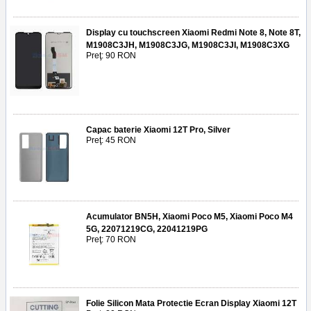
Display cu touchscreen Xiaomi Redmi Note 8, Note 8T,
M1908C3JH, M1908C3JG, M1908C3JI, M1908C3XG
Preţ: 90 RON
Capac baterie Xiaomi 12T Pro, Silver
Preţ: 45 RON
Acumulator BN5H, Xiaomi Poco M5, Xiaomi Poco M4
5G, 22071219CG, 22041219PG
Preţ: 70 RON
Folie Silicon Mata Protectie Ecran Display Xiaomi 12T