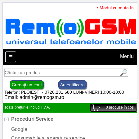
• Modul cu mufa Incarc
Meniu
Creeaţi un cont
Autentificare
Telefon: PLOIESTI - 0720.231.680 LUNI-VINERI 10:00-18:00
Email:
admin@remogsm.ro
Toate preţurile includ T.V.A.
0
produse în coş
Proceduri Service
Google
Consumabile si aparatura service