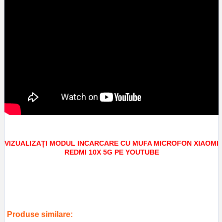
VIZUALIZAȚI MODUL INCARCARE CU MUFA MICROFON XIAOMI
REDMI 10X 5G PE YOUTUBE
Tags:
piese schimb
,
accesorii telefoane ploiesti
,
reparatii telefoane
,
service gsm ploiesti
,
inlocuire modul incarcare cu mufa microfon xiaomi
redmi 10x 5g
,
replace port charcing
Produse similare: