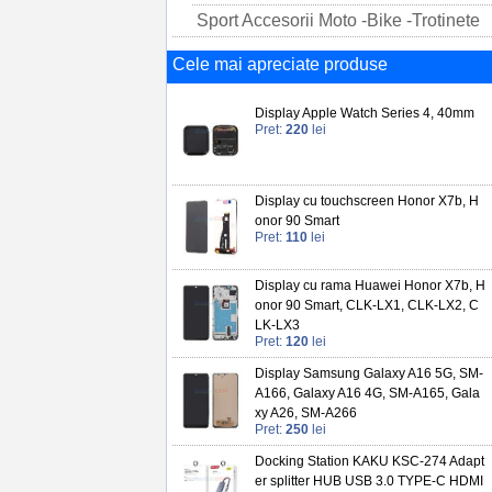
Sport Accesorii Moto -Bike -Trotinete
Cele mai apreciate produse
Display Apple Watch Series 4, 40mm
Pret:
220
lei
Display cu touchscreen Honor X7b, H
onor 90 Smart
Pret:
110
lei
Display cu rama Huawei Honor X7b, H
onor 90 Smart, CLK-LX1, CLK-LX2, C
LK-LX3
Pret:
120
lei
Display Samsung Galaxy A16 5G, SM-
A166, Galaxy A16 4G, SM-A165, Gala
xy A26, SM-A266
Pret:
250
lei
Docking Station KAKU KSC-274 Adapt
er splitter HUB USB 3.0 TYPE-C HDMI