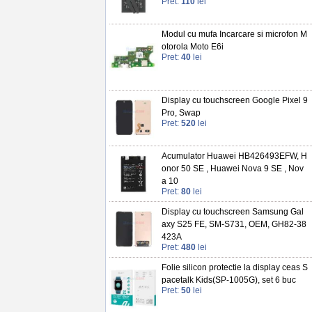
Pret:
110
lei
Modul cu mufa Incarcare si microfon M
otorola Moto E6i
Pret:
40
lei
Display cu touchscreen Google Pixel 9
Pro, Swap
Pret:
520
lei
Acumulator Huawei HB426493EFW, H
onor 50 SE , Huawei Nova 9 SE , Nov
a 10
Pret:
80
lei
Display cu touchscreen Samsung Gal
axy S25 FE, SM-S731, OEM, GH82-38
423A
Pret:
480
lei
Folie silicon protectie la display ceas S
pacetalk Kids(SP-1005G), set 6 buc
Pret:
50
lei