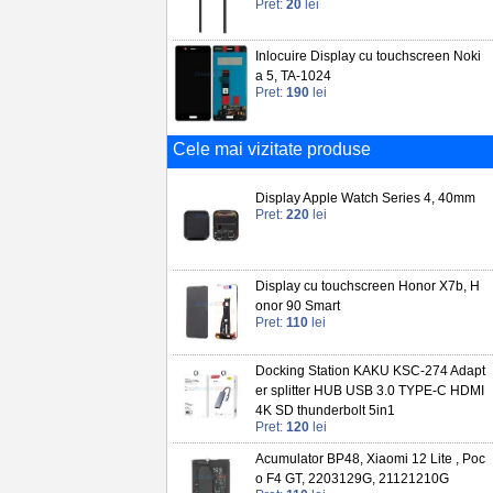
Pret:
20
lei
Inlocuire Display cu touchscreen Noki
a 5, TA-1024
Pret:
190
lei
Cele mai vizitate produse
Display Apple Watch Series 4, 40mm
Pret:
220
lei
Display cu touchscreen Honor X7b, H
onor 90 Smart
Pret:
110
lei
Docking Station KAKU KSC-274 Adapt
er splitter HUB USB 3.0 TYPE-C HDMI
4K SD thunderbolt 5in1
Pret:
120
lei
Acumulator BP48, Xiaomi 12 Lite , Poc
o F4 GT, 2203129G, 21121210G