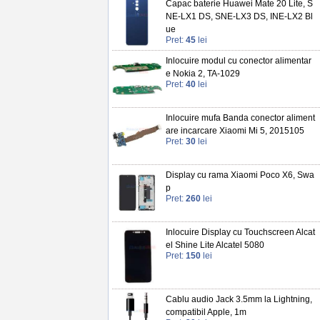
Capac baterie Huawei Mate 20 Lite, S
NE-LX1 DS, SNE-LX3 DS, INE-LX2 Bl
ue
Pret:
45
lei
Inlocuire modul cu conector alimentar
e Nokia 2, TA-1029
Pret:
40
lei
Inlocuire mufa Banda conector aliment
are incarcare Xiaomi Mi 5, 2015105
Pret:
30
lei
Display cu rama Xiaomi Poco X6, Swa
p
Pret:
260
lei
Inlocuire Display cu Touchscreen Alcat
el Shine Lite Alcatel 5080
Pret:
150
lei
Cablu audio Jack 3.5mm la Lightning,
compatibil Apple, 1m