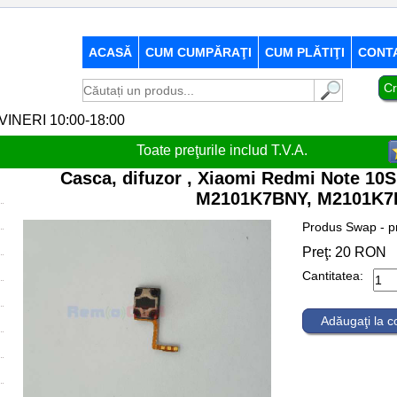
ACASĂ
CUM CUMPĂRAŢI
CUM PLĂTIŢI
CONT
Cr
-VINERI 10:00-18:00
Toate preţurile includ T.V.A.
Casca, difuzor , Xiaomi Redmi Note 1
M2101K7BNY, M2101K7
Produs Swap - pr
Preţ:
20
RON
Cantitatea:
Adăugaţi la 