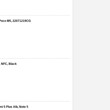
i Poco M5, 22071219CG
, NFC, Black
i 5 Plus Alb, Note 5