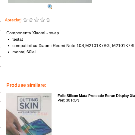
Apreciaţi
Componenta Xiaomi - swap
testat
compatibil cu Xiaomi Redmi Note 10S,M2101K7BG, M2101K7
montaj 60lei
Tags:
accesorii
,
ploiesti
,
service gsm
,
swap
,
m2101k7bl
,
m2101k7bn
10s
,
difuzor
,
casca
,
reparatii
,
telefoane
,
carcasa
,
huse
,
case
,
protec
Produse similare:
Folie Silicon Mata Protectie Ecran Display X
Preţ: 30 RON