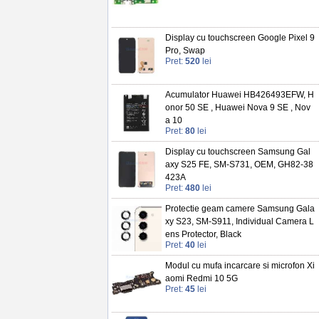
Display cu touchscreen Google Pixel 9
Pro, Swap
Pret:
520
lei
Acumulator Huawei HB426493EFW, H
onor 50 SE , Huawei Nova 9 SE , Nov
a 10
Pret:
80
lei
Display cu touchscreen Samsung Gal
axy S25 FE, SM-S731, OEM, GH82-38
423A
Pret:
480
lei
Protectie geam camere Samsung Gala
xy S23, SM-S911, Individual Camera L
ens Protector, Black
Pret:
40
lei
Modul cu mufa incarcare si microfon Xi
aomi Redmi 10 5G
Pret:
45
lei