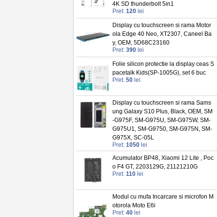
4K SD thunderbolt 5in1
Pret:
120
lei
Display cu touchscreen si rama Motor
ola Edge 40 Neo, XT2307, Caneel Ba
y, OEM, 5D68C23160
Pret:
390
lei
Folie silicon protectie la display ceas S
pacetalk Kids(SP-1005G), set 6 buc
Pret:
50
lei
Display cu touchscreen si rama Sams
ung Galaxy S10 Plus, Black, OEM, SM
-G975F, SM-G975U, SM-G975W, SM-
G975U1, SM-G9750, SM-G975N, SM-
G975X, SC-05L
Pret:
1050
lei
Acumulator BP48, Xiaomi 12 Lite , Poc
o F4 GT, 2203129G, 21121210G
Pret:
110
lei
Modul cu mufa Incarcare si microfon M
otorola Moto E6i
Pret:
40
lei