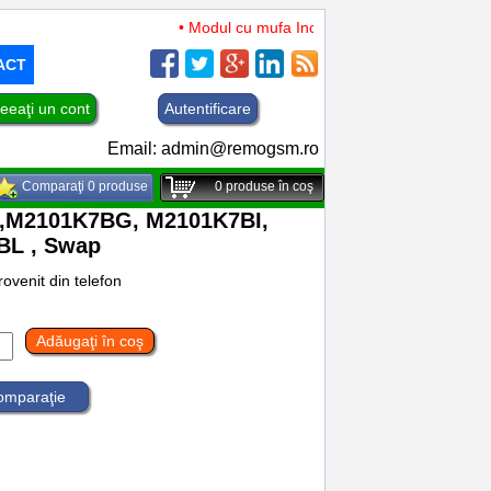
• Modul cu mufa Incarcare si microfon TCL 50 XL
ACT
eeaţi un cont
Autentificare
Email:
admin@remogsm.ro
Comparaţi 0 produse
0
produse în coş
0S,M2101K7BG, M2101K7BI,
BL , Swap
ovenit din telefon
Adăugaţi în coş
comparaţie