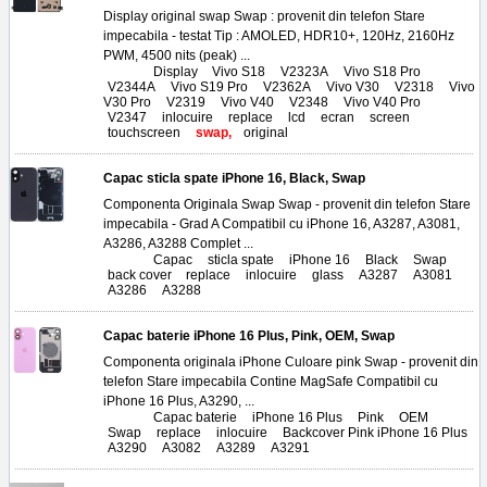
Display original swap Swap : provenit din telefon Stare
impecabila - testat Tip : AMOLED, HDR10+, 120Hz, 2160Hz
PWM, 4500 nits (peak) ...
Tags:
Display
,
Vivo S18
,
V2323A
,
Vivo S18 Pro
,
V2344A
,
Vivo S19 Pro
,
V2362A
,
Vivo V30
,
V2318
,
Vivo
V30 Pro
,
V2319
,
Vivo V40
,
V2348
,
Vivo V40 Pro
,
V2347
,
inlocuire
,
replace
,
lcd
,
ecran
,
screen
,
touchscreen
,
swap,
original
Capac sticla spate iPhone 16, Black, Swap
Componenta Originala Swap Swap - provenit din telefon Stare
impecabila - Grad A Compatibil cu iPhone 16, A3287, A3081,
A3286, A3288 Complet ...
Tags:
Capac
,
sticla spate
,
iPhone 16
,
Black
,
Swap
,
back cover
,
replace
,
inlocuire
,
glass
,
A3287
,
A3081
,
A3286
,
A3288
Capac baterie iPhone 16 Plus, Pink, OEM, Swap
Componenta originala iPhone Culoare pink Swap - provenit din
telefon Stare impecabila Contine MagSafe Compatibil cu
iPhone 16 Plus, A3290, ...
Tags:
Capac baterie
,
iPhone 16 Plus
,
Pink
,
OEM
,
Swap
,
replace
,
inlocuire
,
Backcover Pink iPhone 16 Plus
,
A3290
,
A3082
,
A3289
,
A3291