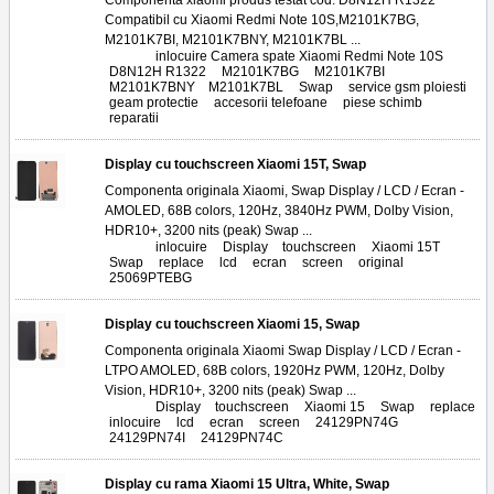
Componenta xiaomi produs testat cod: D8N12H R1322
Compatibil cu Xiaomi Redmi Note 10S,M2101K7BG,
M2101K7BI, M2101K7BNY, M2101K7BL ...
Tags:
inlocuire Camera spate Xiaomi Redmi Note 10S
,
D8N12H R1322
,
M2101K7BG
,
M2101K7BI
,
M2101K7BNY
,
M2101K7BL
,
Swap
,
service gsm ploiesti
,
geam protectie
,
accesorii telefoane
,
piese schimb
,
reparatii
Display cu touchscreen Xiaomi 15T, Swap
Componenta originala Xiaomi, Swap Display / LCD / Ecran -
AMOLED, 68B colors, 120Hz, 3840Hz PWM, Dolby Vision,
HDR10+, 3200 nits (peak) Swap ...
Tags:
inlocuire
,
Display
,
touchscreen
,
Xiaomi 15T
,
Swap
,
replace
,
lcd
,
ecran
,
screen
,
original
,
25069PTEBG
Display cu touchscreen Xiaomi 15, Swap
Componenta originala Xiaomi Swap Display / LCD / Ecran -
LTPO AMOLED, 68B colors, 1920Hz PWM, 120Hz, Dolby
Vision, HDR10+, 3200 nits (peak) Swap ...
Tags:
Display
,
touchscreen
,
Xiaomi 15
,
Swap
,
replace
,
inlocuire
,
lcd
,
ecran
,
screen
,
24129PN74G
,
24129PN74I
,
24129PN74C
Display cu rama Xiaomi 15 Ultra, White, Swap