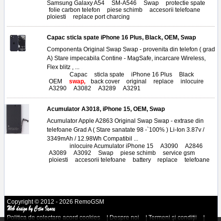
Samsung Galaxy A54
,
SM-A546
,
Swap
,
protectie spate
,
folie carbon telefon
,
piese schimb
,
accesorii telefoane
ploiesti
,
replace port charcing
Capac sticla spate iPhone 16 Plus, Black, OEM, Swap
Componenta Original Swap Swap - provenita din telefon ( grad
A) Stare impecabila Contine - MagSafe, incarcare Wireless,
Flex blitz , ...
Tags:
Capac
,
sticla spate
,
iPhone 16 Plus
,
Black
,
OEM
,
swap,
back cover
,
original
,
replace
,
inlocuire
,
A3290
,
A3082
,
A3289
,
A3291
Acumulator A3018, iPhone 15, OEM, Swap
Acumulator Apple A2863 Original Swap Swap - extrase din
telefoane Grad A ( Stare sanatate 98 -`100% ) Li-Ion 3.87v /
3349mAh / 12.98Wh Compatibil ...
Tags:
inlocuire Acumulator iPhone 15
,
A3090
,
A2846
,
A3089
,
A3092
,
Swap
,
piese schimb
,
service gsm
,
ploiesti
,
accesorii telefoane
,
battery
,
replace
,
telefoane
Copyright © 2012 - 2026 RemoGSM
Politica de colectare acord cookies
|
Despre noi
|
Termeni şi condiţii
|