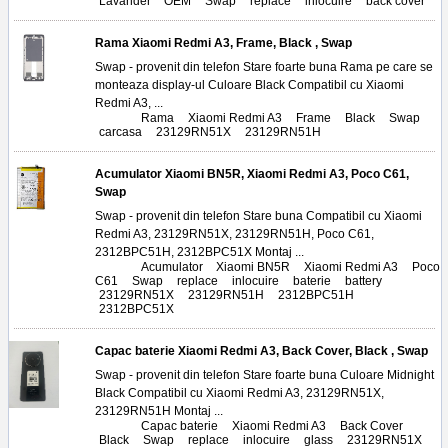
Lavander
,
OEM
,
Swap
,
replace
,
inlocuire
,
back cover
Rama Xiaomi Redmi A3, Frame, Black , Swap
Swap - provenit din telefon Stare foarte buna Rama pe care se
monteaza display-ul Culoare Black Compatibil cu Xiaomi
Redmi A3, ...
Tags:
Rama
,
Xiaomi Redmi A3
,
Frame
,
Black
,
Swap
,
carcasa
,
23129RN51X
,
23129RN51H
Acumulator Xiaomi BN5R, Xiaomi Redmi A3, Poco C61,
Swap
Swap - provenit din telefon Stare buna Compatibil cu Xiaomi
Redmi A3, 23129RN51X, 23129RN51H, Poco C61,
2312BPC51H, 2312BPC51X Montaj ...
Tags:
Acumulator
,
Xiaomi BN5R
,
Xiaomi Redmi A3
,
Poco
C61
,
Swap
,
replace
,
inlocuire
,
baterie
,
battery
,
23129RN51X
,
23129RN51H
,
2312BPC51H
,
2312BPC51X
Capac baterie Xiaomi Redmi A3, Back Cover, Black , Swap
Swap - provenit din telefon Stare foarte buna Culoare Midnight
Black Compatibil cu Xiaomi Redmi A3, 23129RN51X,
23129RN51H Montaj ...
Tags:
Capac baterie
,
Xiaomi Redmi A3
,
Back Cover
,
Black
,
Swap
,
replace
,
inlocuire
,
glass
,
23129RN51X
,