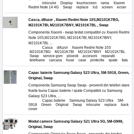
Tags:
inlocuire
,
Display
,
touchscreen
,
rama
,
Xiaomi
Redmi Note 14 4G
,
Swap
,
replace
,
lcd
,
screen
,
ecran
Casca, difuzor , Xiaomi Redmi Note 10S,M2101K7BG,
M2101K7BI, M2101K7BNY, M2101K7BL , Swap
Componenta Xiaomi - swap testat compatibil cu Xiaomi Redmi
Note 10S,M2101K7BG, M2101K7BI, M2101K7BNY,
M2101K7BL ...
Tags:
Casca
,
difuzor
,
Xiaomi Redmi Note 10S
,
M2101K7BG
,
M2101K7BI
,
M2101K7BNY
,
M2101K7BL
,
Swap
,
service gsm
,
ploiesti
,
accesorii
,
reparatii
,
telefoane
,
carcasa
,
huse
,
case
,
protectie
,
spate
,
fata
Capac baterie Samsung Galaxy S23 Ultra, SM-S918, Green,
Original, Swap
Componenta Samsung Swap Swap - provenit din telefon stare
foarte buna Capac baterie / spate Compatibil cu Samsung
Galaxy S23 Ultra, ...
Tags:
Capac baterie
,
Samsung Galaxy S23 Ultra
,
SM-
S918
,
Green
,
Original
,
Swap
,
inlocuire
,
replace
,
back
cover
Modul camere Samsung Galaxy S21 Ultra 5G, SM-G998,
Original, Swap