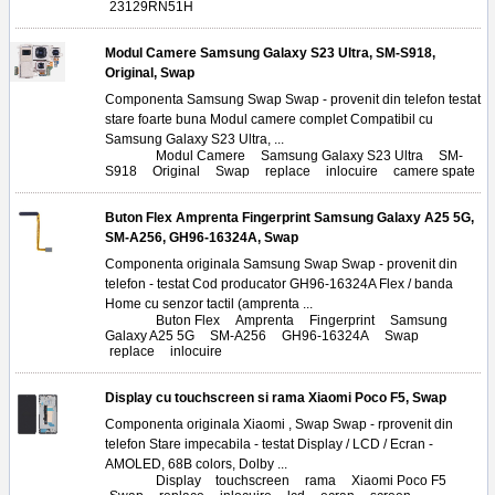
23129RN51H
Modul Camere Samsung Galaxy S23 Ultra, SM-S918,
Original, Swap
Componenta Samsung Swap Swap - provenit din telefon testat
stare foarte buna Modul camere complet Compatibil cu
Samsung Galaxy S23 Ultra, ...
Tags:
Modul Camere
,
Samsung Galaxy S23 Ultra
,
SM-
S918
,
Original
,
Swap
,
replace
,
inlocuire
,
camere spate
Buton Flex Amprenta Fingerprint Samsung Galaxy A25 5G,
SM-A256, GH96-16324A, Swap
Componenta originala Samsung Swap Swap - provenit din
telefon - testat Cod producator GH96-16324A Flex / banda
Home cu senzor tactil (amprenta ...
Tags:
Buton Flex
,
Amprenta
,
Fingerprint
,
Samsung
Galaxy A25 5G
,
SM-A256
,
GH96-16324A
,
Swap
,
replace
,
inlocuire
Display cu touchscreen si rama Xiaomi Poco F5, Swap
Componenta originala Xiaomi , Swap Swap - rprovenit din
telefon Stare impecabila - testat Display / LCD / Ecran -
AMOLED, 68B colors, Dolby ...
Tags:
Display
,
touchscreen
,
rama
,
Xiaomi Poco F5
,