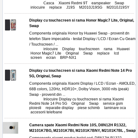
Tags:
Casca
,
Xiaomi Redmi 9T
,
earspeaker
,
Swap
,
inlocuire
,
replace
,
J19S
,
M2010J19SG
,
M2010J19SY
Display cu touchscreen si rama Honor Magic7 Lite, Original,
Swap
Componenta originala Honor by Huawei Swap - provenit dn
telefon Stare impecabila - testat Display / LCD / Ecran Cu Geam
/ Touchscreen / ...
Tags:
inlocuire
,
Display
,
touchscreen
,
rama
,
Huawei
,
Honor Magic7 Lite
,
Original
,
Swap
,
replace
,
lcd
,
screen
,
ecran
,
BRP-NX1
Display cu touchscreen si rama Xiaomi Redmi Note 14 Pro
5G, Original, Swap
Componenta originala Xiaomi Display / LCD / Ecran - AMOLED,
68B colors, 120Hz, HDR10+, Dolby Vision, 3000 nits (peak)
Swap - provenit din ...
Tags:
Inlocuire Display cu touchscreen si rama Xiaomi
Redmi Note 14 Pro 5G
,
Original
,
Swap
,
service gsm
ploiesti
,
reparatie display
,
piese schimb
,
laminare oca
,
accesorii telefoane
Camera spate Xiaomi Redmi Note 10S, D8N12H R1322,
M2101K7BG, M2101K7BI, M2101K7BNY, M2101K7BL , Swap