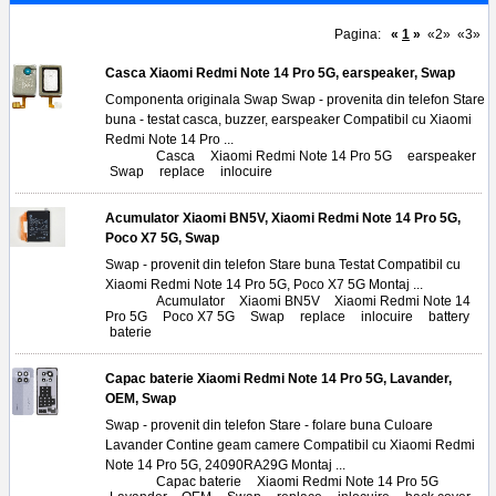
Pagina:
«
1
»
«2»
«3»
Casca Xiaomi Redmi Note 14 Pro 5G, earspeaker, Swap
Componenta originala Swap Swap - provenita din telefon Stare
buna - testat casca, buzzer, earspeaker Compatibil cu Xiaomi
Redmi Note 14 Pro ...
Tags:
Casca
,
Xiaomi Redmi Note 14 Pro 5G
,
earspeaker
,
Swap
,
replace
,
inlocuire
Acumulator Xiaomi BN5V, Xiaomi Redmi Note 14 Pro 5G,
Poco X7 5G, Swap
Swap - provenit din telefon Stare buna Testat Compatibil cu
Xiaomi Redmi Note 14 Pro 5G, Poco X7 5G Montaj ...
Tags:
Acumulator
,
Xiaomi BN5V
,
Xiaomi Redmi Note 14
Pro 5G
,
Poco X7 5G
,
Swap
,
replace
,
inlocuire
,
battery
,
baterie
Capac baterie Xiaomi Redmi Note 14 Pro 5G, Lavander,
OEM, Swap
Swap - provenit din telefon Stare - folare buna Culoare
Lavander Contine geam camere Compatibil cu Xiaomi Redmi
Note 14 Pro 5G, 24090RA29G Montaj ...
Tags:
Capac baterie
,
Xiaomi Redmi Note 14 Pro 5G
,