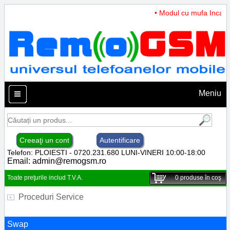
• Modul cu mufa Incarcar
Meniu
Creeaţi un cont
Autentificare
Telefon: PLOIESTI - 0720.231.680 LUNI-VINERI 10:00-18:00
Email:
admin@remogsm.ro
Toate preţurile includ T.V.A.
0
produse în coş
Proceduri Service
Swap