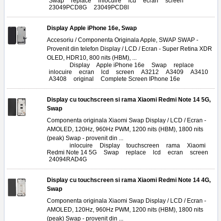
Swap
,
replace
,
inlocuire
,
lcd
,
ecran
,
screen
,
23049PCD8G
,
23049PCD8I
Display Apple iPhone 16e, Swap
Accesoriu / Componenta Originala Apple, SWAP SWAP -
Provenit din telefon Display / LCD / Ecran - Super Retina XDR
OLED, HDR10, 800 nits (HBM), ...
Tags:
Display
,
Apple iPhone 16e
,
Swap
,
replace
,
inlocuire
,
ecran
,
lcd
,
screen
,
A3212
,
A3409
,
A3410
,
A3408
,
original
,
Complete Screen IPhone 16e
Display cu touchscreen si rama Xiaomi Redmi Note 14 5G,
Swap
Componenta originala Xiaomi Swap Display / LCD / Ecran -
AMOLED, 120Hz, 960Hz PWM, 1200 nits (HBM), 1800 nits
(peak) Swap - provenit din ...
Tags:
inlocuire
,
Display
,
touchscreen
,
rama
,
Xiaomi
Redmi Note 14 5G
,
Swap
,
replace
,
lcd
,
ecran
,
screen
,
24094RAD4G
Display cu touchscreen si rama Xiaomi Redmi Note 14 4G,
Swap
Componenta originala Xiaomi Swap Display / LCD / Ecran -
AMOLED, 120Hz, 960Hz PWM, 1200 nits (HBM), 1800 nits
(peak) Swap - provenit din ...