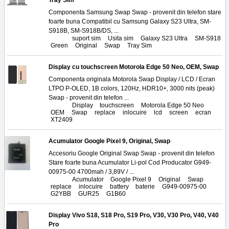
Tray Sim
Componenta Samsung Swap Swap - provenit din telefon stare
foarte buna Compatibil cu Samsung Galaxy S23 Ultra, SM-
S918B, SM-S918B/DS, ...
Tags:
suport sim
,
Usita sim
,
Galaxy S23 Ultra
,
SM-S918
,
Green
,
Original
,
Swap
,
Tray Sim
Display cu touchscreen Motorola Edge 50 Neo, OEM, Swap
Componenta originala Motorola Swap Display / LCD / Ecran
LTPO P-OLED, 1B colors, 120Hz, HDR10+, 3000 nits (peak)
Swap - provenit din telefon ...
Tags:
Display
,
touchscreen
,
Motorola Edge 50 Neo
,
OEM
,
Swap
,
replace
,
inlocuire
,
lcd
,
screen
,
ecran
,
XT2409
Acumulator Google Pixel 9, Original, Swap
Accesoriu Google Original Swap Swap - provenit din telefon
Stare foarte buna Acumulator Li-pol Cod Producator G949-
00975-00 4700mah / 3,89V / ...
Tags:
Acumulator
,
Google Pixel 9
,
Original
,
Swap
,
replace
,
inlocuire
,
battery
,
baterie
,
G949-00975-00
,
G2YBB
,
GUR25
,
G1B60
Display Vivo S18, S18 Pro, S19 Pro, V30, V30 Pro, V40, V40
Pro