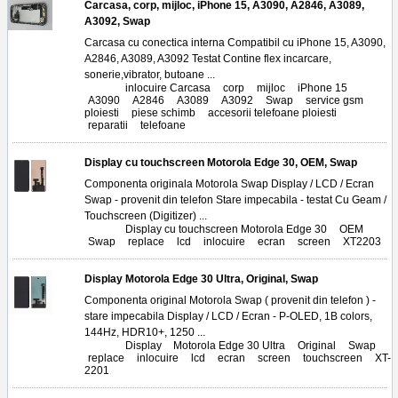
Carcasa, corp, mijloc, iPhone 15, A3090, A2846, A3089,
A3092, Swap
Carcasa cu conectica interna Compatibil cu iPhone 15, A3090,
A2846, A3089, A3092 Testat Contine flex incarcare,
sonerie,vibrator, butoane ...
Tags:
inlocuire Carcasa
,
corp
,
mijloc
,
iPhone 15
,
A3090
,
A2846
,
A3089
,
A3092
,
Swap
,
service gsm
ploiesti
,
piese schimb
,
accesorii telefoane ploiesti
,
reparatii
,
telefoane
Display cu touchscreen Motorola Edge 30, OEM, Swap
Componenta originala Motorola Swap Display / LCD / Ecran
Swap - provenit din telefon Stare impecabila - testat Cu Geam /
Touchscreen (Digitizer) ...
Tags:
Display cu touchscreen Motorola Edge 30
,
OEM
,
Swap
,
replace
,
lcd
,
inlocuire
,
ecran
,
screen
,
XT2203
Display Motorola Edge 30 Ultra, Original, Swap
Componenta original Motorola Swap ( provenit din telefon ) -
stare impecabila Display / LCD / Ecran - P-OLED, 1B colors,
144Hz, HDR10+, 1250 ...
Tags:
Display
,
Motorola Edge 30 Ultra
,
Original
,
Swap
,
replace
,
inlocuire
,
lcd
,
ecran
,
screen
,
touchscreen
,
XT-
2201