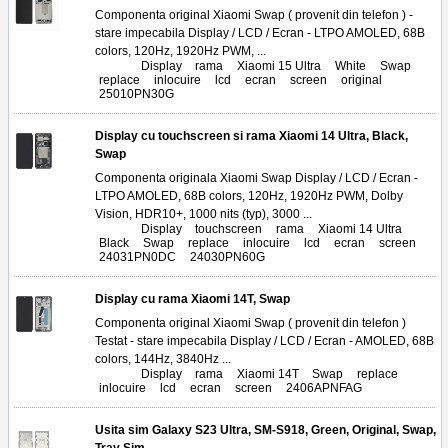
Componenta original Xiaomi Swap ( provenit din telefon ) -
stare impecabila Display / LCD / Ecran - LTPO AMOLED, 68B
colors, 120Hz, 1920Hz PWM, ...
Tags:
Display
,
rama
,
Xiaomi 15 Ultra
,
White
,
Swap
,
replace
,
inlocuire
,
lcd
,
ecran
,
screen
,
original
,
25010PN30G
Display cu touchscreen si rama Xiaomi 14 Ultra, Black,
Swap
Componenta originala Xiaomi Swap Display / LCD / Ecran -
LTPO AMOLED, 68B colors, 120Hz, 1920Hz PWM, Dolby
Vision, HDR10+, 1000 nits (typ), 3000 ...
Tags:
Display
,
touchscreen
,
rama
,
Xiaomi 14 Ultra
,
Black
,
Swap
,
replace
,
inlocuire
,
lcd
,
ecran
,
screen
,
24031PN0DC
,
24030PN60G
Display cu rama Xiaomi 14T, Swap
Componenta original Xiaomi Swap ( provenit din telefon )
Testat - stare impecabila Display / LCD / Ecran - AMOLED, 68B
colors, 144Hz, 3840Hz ...
Tags:
Display
,
rama
,
Xiaomi 14T
,
Swap
,
replace
,
inlocuire
,
lcd
,
ecran
,
screen
,
2406APNFAG
Usita sim Galaxy S23 Ultra, SM-S918, Green, Original, Swap,