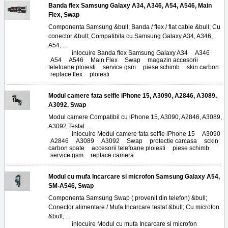
Banda flex Samsung Galaxy A34, A346, A54, A546, Main
Flex, Swap
Componenta Samsung &bull; Banda / flex / flat cable &bull; Cu
conector &bull; Compatibila cu Samsung Galaxy A34, A346,
A54, ...
Tags:
inlocuire Banda flex Samsung Galaxy A34
,
A346
,
A54
,
A546
,
Main Flex
,
Swap
,
magazin accesorii
telefoane ploiesti
,
service gsm
,
piese schimb
,
skin carbon
,
replace flex
,
ploiesti
Modul camere fata selfie iPhone 15, A3090, A2846, A3089,
A3092, Swap
Modul camere Compatibil cu iPhone 15, A3090, A2846, A3089,
A3092 Testat ...
Tags:
inlocuire Modul camere fata selfie iPhone 15
,
A3090
,
A2846
,
A3089
,
A3092
,
Swap
,
protectie carcasa
,
sckin
carbon spate
,
accesorii telefoane ploiesti
,
piese schimb
,
service gsm
,
replace camera
Modul cu mufa Incarcare si microfon Samsung Galaxy A54,
SM-A546, Swap
Componenta Samsung Swap ( provenit din telefon) &bull;
Conector alimentare / Mufa Incarcare testat &bull; Cu microfon
&bull; ...
Tags:
inlocuire Modul cu mufa Incarcare si microfon