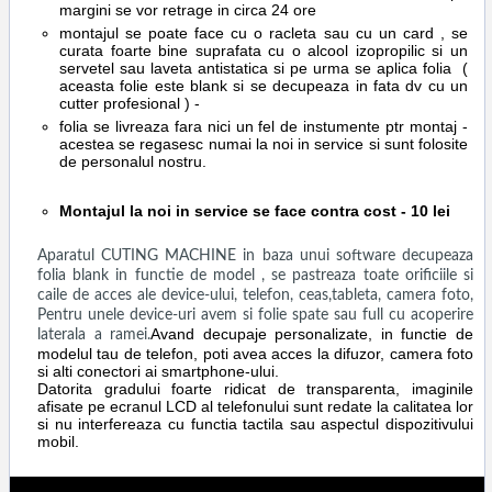
margini se vor retrage in circa 24 ore
montajul se poate face cu o racleta sau cu un card , se
curata foarte bine suprafata cu o alcool izopropilic si un
servetel sau laveta antistatica si pe urma se aplica folia (
aceasta folie este blank si se decupeaza in fata dv cu un
cutter profesional ) -
folia se livreaza fara nici un fel de instumente ptr montaj -
acestea se regasesc numai la noi in service si sunt folosite
de personalul nostru.
Montajul la noi in service se face contra cost - 10 lei
Aparatul CUTING MACHINE in baza unui software decupeaza
folia blank in functie de model , se pastreaza toate orificiile si
caile de acces ale device-ului, telefon, ceas,tableta, camera foto,
Pentru unele device-uri avem si folie spate sau full cu acoperire
Avand decupaje personalizate, in functie de
laterala a ramei.
modelul tau de telefon, poti avea acces la difuzor, camera foto
si alti conectori ai smartphone-ului.
Datorita gradului foarte ridicat de transparenta, imaginile
afisate pe ecranul LCD al telefonului sunt redate la calitatea lor
si nu interfereaza cu functia tactila sau aspectul dispozitivului
mobil.