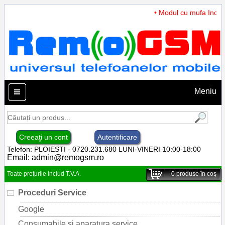
• Modul cu mufa Incarca
Meniu
Creeaţi un cont
Autentificare
Telefon: PLOIESTI - 0720.231.680 LUNI-VINERI 10:00-18:00
Email:
admin@remogsm.ro
Toate preţurile includ T.V.A.
0
produse în coş
Proceduri Service
Google
Consumabile si aparatura service