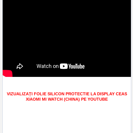
VIZUALIZAȚI FOLIE SILICON PROTECTIE LA DISPLAY CEAS
XIAOMI MI WATCH (CHINA) PE YOUTUBE
Tags:
screen saver
,
accesorii
,
service gsm ploiesti
,
aplicare folie silicon
protectie la display ceas xiaomi mi watch china
,
protectie geam
,
ecran
,
silicon