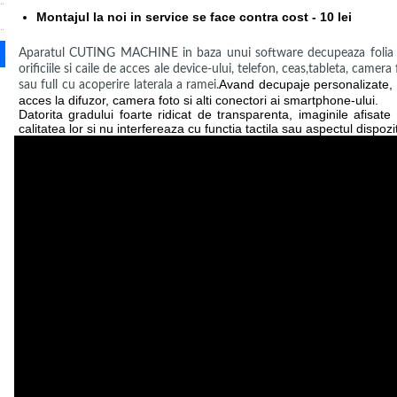
Montajul la noi in service se face contra cost - 10 lei
Aparatul CUTING MACHINE in baza unui software decupeaza folia bl
orificiile si caile de acces ale device-ului, telefon, ceas,tableta, camer
Avand decupaje personalizate, i
sau full cu acoperire laterala a ramei.
acces la difuzor, camera foto si alti conectori ai smartphone-ului.
Datorita gradului foarte ridicat de transparenta, imaginile afisat
calitatea lor si nu interfereaza cu functia tactila sau aspectul dispozit