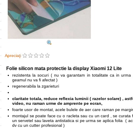
Apreciaţi
Folie silicon mata protectie la display
Xiaomi
12 Lite
rezistenta la socuri ( nu va garantam in totalitate ca in urma
geamul nu va fi afectat )
regenerabila la zgarieturi
claritate totala, reduce reflexia luminii ( razelor solare) , a
video, nu raman urme de amprente pe ecran,
foarte usor de montat, acele bulele de aer care raman pe margini
montajul se poate face cu o racleta sau cu un card , se curata fo
un servetel sau laveta antistatica si pe urma se aplica folia ( a
dv cu un cutter profesional )