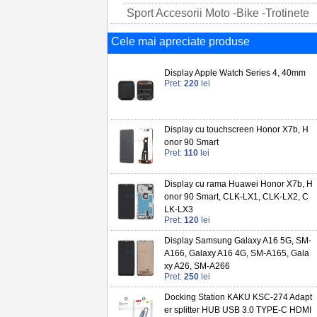
Sport Accesorii Moto -Bike -Trotinete
Cele mai apreciate produse
Display Apple Watch Series 4, 40mm
Pret:
220
lei
Display cu touchscreen Honor X7b, H
onor 90 Smart
Pret:
110
lei
Display cu rama Huawei Honor X7b, H
onor 90 Smart, CLK-LX1, CLK-LX2, C
LK-LX3
Pret:
120
lei
Display Samsung Galaxy A16 5G, SM-
A166, Galaxy A16 4G, SM-A165, Gala
xy A26, SM-A266
Pret:
250
lei
Docking Station KAKU KSC-274 Adapt
er splitter HUB USB 3.0 TYPE-C HDMI