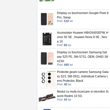
Display cu touchscreen Google Pixel 9
Pro, Swap
Pret:
520
lei
Acumulator Huawei HB426493EFW, H
onor 50 SE , Huawei Nova 9 SE , Nov
a 10
Pret:
80
lei
Display cu touchscreen Samsung Gal
axy S25 FE, SM-S731, OEM, GH82-38
423A
Pret:
480
lei
Protectie geam camere Samsung Gala
xy S23, SM-S911, Individual Camera L
ens Protector, Black
Pret:
40
lei
Modul cu mufa incarcare si microfon Xi
aomi Redmi 10 5G
Pret:
45
lei