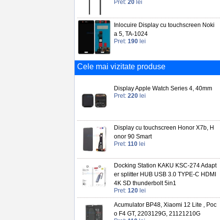
Pret:
20
lei
Inlocuire Display cu touchscreen Noki
a 5, TA-1024
Pret:
190
lei
Cele mai vizitate produse
Display Apple Watch Series 4, 40mm
Pret:
220
lei
Display cu touchscreen Honor X7b, H
onor 90 Smart
Pret:
110
lei
Docking Station KAKU KSC-274 Adapt
er splitter HUB USB 3.0 TYPE-C HDMI
4K SD thunderbolt 5in1
Pret:
120
lei
Acumulator BP48, Xiaomi 12 Lite , Poc
o F4 GT, 2203129G, 21121210G