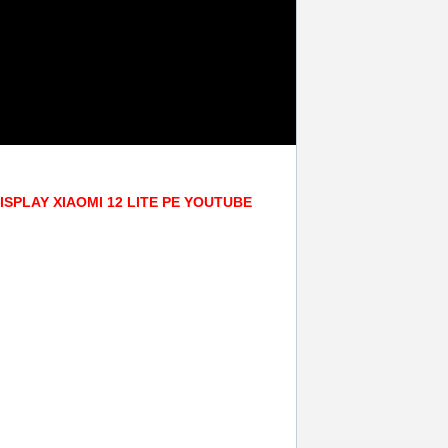
ISPLAY XIAOMI 12 LITE PE YOUTUBE
oiesti
,
scren saver
,
accesorii
,
reparatii
,