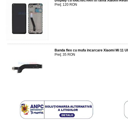
Display cu touchscreen si rama Xiaomi Redm
Preţ: 120 RON
Banda flex cu mufa incarcare Xiaomi Mi 11 Ul
Preţ: 35 RON