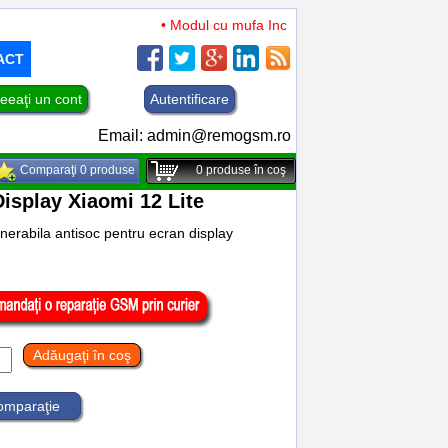
• Modul cu mufa Incarcare si microfon TCL 50 XL 
ACT
eeaţi un cont
Autentificare
Email:
admin@remogsm.ro
Comparaţi 0 produse
0
produse în coş
Display Xiaomi 12 Lite
enerabila antisoc pentru ecran display
Adăugaţi în coş
comparaţie