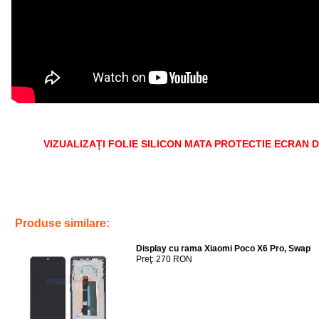
VIZUALIZAȚI FOLIE SILICON MATA PROTECTIE ECRAN D
Tags:
folie silicon mata protectie ecran display xiaomi 12 lite
,
service gsm pl
telefoane
,
piese schimb
Produse similare:
Display cu rama Xiaomi Poco X6 Pro, Swap
Preţ: 270 RON