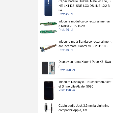
Capac baterie Huawei Mate 20 Lite, S
NE-LX1 DS, SNE-LX3 DS, INE-LX2 Bl
ue
Pret:
45
lei
Inlocuire modul cu conector alimentar
e Nokia 2, TA-1029
Pret:
40
lei
Inlocuire mufa Banda conector aliment
are incarcare Xiaomi Mi 5, 2015105
Pret:
30
lei
Display cu rama Xiaomi Poco X6, Swa
p
Pret:
260
lei
Inlocuire Display cu Touchscreen Alcat
el Shine Lite Alcatel 5080
Pret:
150
lei
Cablu audio Jack 3.5mm la Lightning,
compatibil Apple, 1m