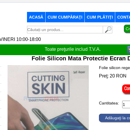
ACASĂ
CUM CUMPĂRAŢI
CUM PLĂTIŢI
CONT
Cr
-VINERI 10:00-18:00
Toate preţurile includ T.V.A.
Folie Silicon Mata Protectie Ecran 
Folie silicon reg
Preţ:
20
RON
Cantitatea:
Adăugaţi la 