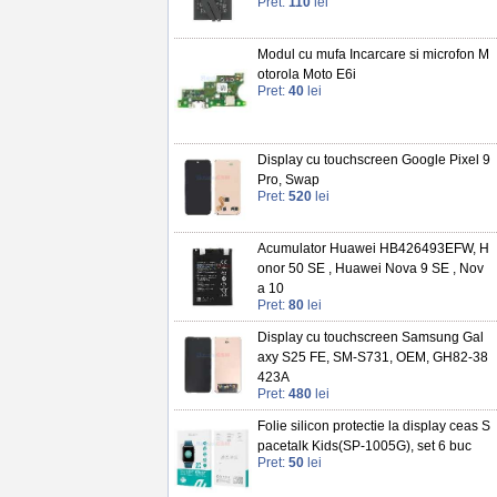
Pret:
110
lei
Modul cu mufa Incarcare si microfon M
otorola Moto E6i
Pret:
40
lei
Display cu touchscreen Google Pixel 9
Pro, Swap
Pret:
520
lei
Acumulator Huawei HB426493EFW, H
onor 50 SE , Huawei Nova 9 SE , Nov
a 10
Pret:
80
lei
Display cu touchscreen Samsung Gal
axy S25 FE, SM-S731, OEM, GH82-38
423A
Pret:
480
lei
Folie silicon protectie la display ceas S
pacetalk Kids(SP-1005G), set 6 buc
Pret:
50
lei