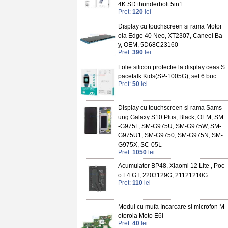
4K SD thunderbolt 5in1
Pret:
120
lei
Display cu touchscreen si rama Motor
ola Edge 40 Neo, XT2307, Caneel Ba
y, OEM, 5D68C23160
Pret:
390
lei
Folie silicon protectie la display ceas S
pacetalk Kids(SP-1005G), set 6 buc
Pret:
50
lei
Display cu touchscreen si rama Sams
ung Galaxy S10 Plus, Black, OEM, SM
-G975F, SM-G975U, SM-G975W, SM-
G975U1, SM-G9750, SM-G975N, SM-
G975X, SC-05L
Pret:
1050
lei
Acumulator BP48, Xiaomi 12 Lite , Poc
o F4 GT, 2203129G, 21121210G
Pret:
110
lei
Modul cu mufa Incarcare si microfon M
otorola Moto E6i
Pret:
40
lei