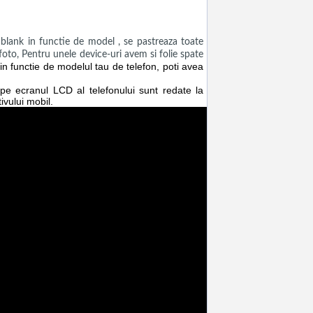
ank in functie de model , se pastreaza toate
a foto, Pentru unele device-uri avem si folie spate
n functie de modelul tau de telefon, poti avea
e pe ecranul LCD al telefonului sunt redate la
ivului mobil.