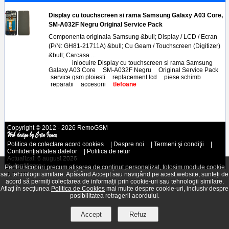
Display cu touchscreen si rama Samsung Galaxy A03 Core,
SM-A032F Negru Original Service Pack
Componenta originala Samsung &bull; Display / LCD / Ecran
(P/N: GH81-21711A) &bull; Cu Geam / Touchscreen (Digitizer)
&bull; Carcasa ...
Tags:
inlocuire Display cu touchscreen si rama Samsung
Galaxy A03 Core
,
SM-A032F Negru
,
Original Service Pack
,
service gsm ploiesti
,
replacement lcd
,
piese schimb
,
reparatii
,
accesorii
,
tlefoane
Copyright © 2012 - 2026 RemoGSM
Politica de colectare acord cookies
|
Despre noi
|
Termeni şi condiţii
|
Confidenţialitatea datelor
|
Politica de retur
Actualizat: 6 august 2026
Autentificare
Pentru scopuri precum afișarea de conținut personalizat, folosim module cookie
sau tehnologii similare. Apăsând Accept sau navigând pe acest website, sunteți de
A.N.P.C.
acord să permiți colectarea de informații prin cookie-uri sau tehnologii similare.
Aflați în secțiunea
Politica de Cookies
mai multe despre cookie-uri, inclusiv despre
posibilitatea retragerii acordului.