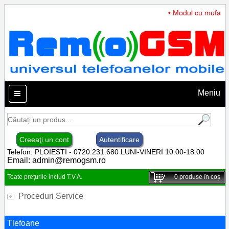
• Modul cu mufa In
Meniu
Creeaţi un cont
Autentificare
Telefon: PLOIESTI - 0720.231.680 LUNI-VINERI 10:00-18:00
Email:
admin@remogsm.ro
Toate preţurile includ T.V.A.
0
produse în coş
Proceduri Service
Tlefoane