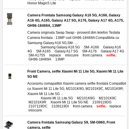
Honor Magic5 Lite
Camera Frontala Samsung Galaxy A16 5G, A166, Galaxy
A16 4G, A165, Galaxy A17 5G, A176, Galaxy A17 4G, A175,
GH96-18469A, 13MP
Camera originala Swap Swap - provenit diin telefon Testata
Camera frontala - 13MP cod GH96-18469A Compatibila cu
Samsung Galaxy A16 5G,SM- ...
Tags:
Samsung Galaxy A16 5G
,
SM- A166
,
Galaxy A16
4G
,
SM-A165
,
Galaxy A17 5G
,
SM-A176
,
Galaxy A17 4G
,
SM-A1755
,
replace
,
inlocuire
,
front camera
,
selfie,
GH96-18469A
,
13MP
Front Camera, selfie Xiaomi Mi 11 Lite 5G, Xiaomi Mi 11 Lite
5G NE
Accesoriu comapatibil Xiaomi camera selfie frontala Compatibil
cu Xiaomi Mi 11 Lite 5G, M2101K9G, M2101K9C, M2101K9R,
Xiaomi Mi 11 Lite 5G ...
Tags:
Xiaomi Mi 11 Lite 5G
,
M2101K9G
,
M2101K9C
,
M2101K9R
,
Xiaomi Mi 11 Lite 5G NE
,
2109119DG
,
2107119DC
,
2109119DI
,
front camera
,
selfie,
replace
,
inlocuire
Camera frontala Samsung Galaxy S9, SM-G960, Front
camera, selfie