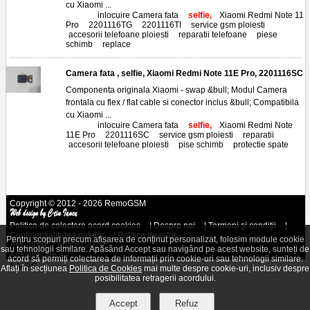
cu Xiaomi ...
Tags:
inlocuire Camera fata
,
selfie,
Xiaomi Redmi Note 11
Pro
,
2201116TG
,
2201116TI
,
service gsm ploiesti
,
accesorii telefoane ploiesti
,
reparatii telefoane
,
piese
schimb
,
replace
Camera fata , selfie, Xiaomi Redmi Note 11E Pro, 2201116SC
Componenta originala Xiaomi - swap &bull; Modul Camera
frontala cu flex / flat cable si conector inclus &bull; Compatibila
cu Xiaomi ...
Tags:
inlocuire Camera fata
,
selfie,
Xiaomi Redmi Note
11E Pro
,
2201116SC
,
service gsm ploiesti
,
reparatii
,
accesorii telefoane ploiesti
,
pise schimb
,
protectie spate
Copyright © 2012 - 2026 RemoGSM
Politica de colectare acord cookies
|
Despre noi
|
Termeni şi condiţii
|
Confidenţialitatea datelor
|
Politica de retur
Pentru scopuri precum afișarea de conținut personalizat, folosim module cookie
Actualizat: 7 august 2026
sau tehnologii similare. Apăsând Accept sau navigând pe acest website, sunteți de
Autentificare
acord să permiți colectarea de informații prin cookie-uri sau tehnologii similare.
A.N.P.C.
Aflați în secțiunea
Politica de Cookies
mai multe despre cookie-uri, inclusiv despre
posibilitatea retragerii acordului.