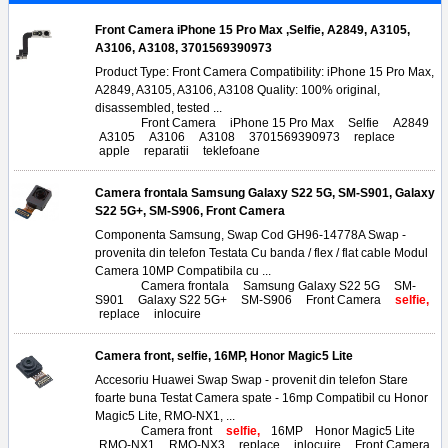
Front Camera iPhone 15 Pro Max ,Selfie, A2849, A3105,
A3106, A3108, 3701569390973
Product Type: Front Camera Compatibility: iPhone 15 Pro Max,
A2849, A3105, A3106, A3108 Quality: 100% original,
disassembled, tested ...
Tags:
Front Camera
,
iPhone 15 Pro Max
,
Selfie
,
A2849
,
A3105
,
A3106
,
A3108
,
3701569390973
,
replace
,
apple
,
reparatii
,
teklefoane
Camera frontala Samsung Galaxy S22 5G, SM-S901, Galaxy
S22 5G+, SM-S906, Front Camera
Componenta Samsung, Swap Cod GH96-14778A Swap -
provenita din telefon Testata Cu banda / flex / flat cable Modul
Camera 10MP Compatibila cu ...
Tags:
Camera frontala
,
Samsung Galaxy S22 5G
,
SM-
S901
,
Galaxy S22 5G+
,
SM-S906
,
Front Camera
,
selfie,
replace
,
inlocuire
Camera front, selfie, 16MP, Honor Magic5 Lite
Accesoriu Huawei Swap Swap - provenit din telefon Stare
foarte buna Testat Camera spate - 16mp Compatibil cu Honor
Magic5 Lite, RMO-NX1, ...
Tags:
Camera front
,
selfie,
16MP
,
Honor Magic5 Lite
,
RMO-NX1
,
RMO-NX3
,
replace
,
inlocuire
,
Front Camera