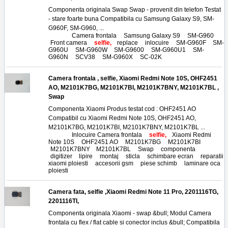
Componenta originala Swap Swap - provenit din telefon Testat
- stare foarte buna Compatibila cu Samsung Galaxy S9, SM-
G960F, SM-G960, ...
Tags:
Camera frontala
,
Samsung Galaxy S9
,
SM-G960
,
Front camera
,
selfie,
replace
,
inlocuire
,
SM-G960F
,
SM-
G960U
,
SM-G960W
,
SM-G9600
,
SM-G960U1
,
SM-
G960N
,
SCV38
,
SM-G960X
,
SC-02K
Camera frontala , selfie, Xiaomi Redmi Note 10S, OHF2451
AO, M2101K7BG, M2101K7BI, M2101K7BNY, M2101K7BL ,
Swap
Componenta Xiaomi Produs testat cod : OHF2451 AO
Compatibil cu Xiaomi Redmi Note 10S, OHF2451 AO,
M2101K7BG, M2101K7BI, M2101K7BNY, M2101K7BL ...
Tags:
Inlocuire Camera frontala
,
selfie,
Xiaomi Redmi
Note 10S
,
OHF2451 AO
,
M2101K7BG
,
M2101K7BI
,
M2101K7BNY
,
M2101K7BL
,
Swap
,
componenta
,
digitizer
,
lipire
,
montaj
,
sticla
,
schimbare ecran
,
reparatii
xiaomi ploiesti
,
accesorii gsm
,
piese schimb
,
laminare oca
ploiesti
Camera fata, selfie ,Xiaomi Redmi Note 11 Pro, 2201116TG,
2201116TI,
Componenta originala Xiaomi - swap &bull; Modul Camera
frontala cu flex / flat cable si conector inclus &bull; Compatibila