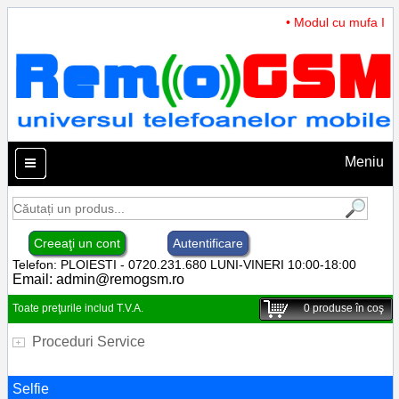
• Modul cu mufa Inca
Meniu
Creeaţi un cont
Autentificare
Telefon: PLOIESTI - 0720.231.680 LUNI-VINERI 10:00-18:00
Email:
admin@remogsm.ro
Toate preţurile includ T.V.A.
0
produse în coş
Proceduri Service
Selfie