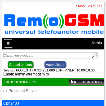
• Modul cu mufa Inca
Meniu
Creeaţi un cont
Autentificare
Telefon: PLOIESTI - 0720.231.680 LUNI-VINERI 10:00-18:00
Email:
admin@remogsm.ro
Toate preţurile includ T.V.A.
0
produse în coş
Proceduri Service
Cph2483