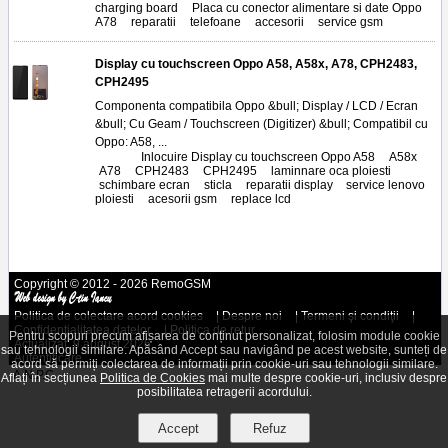
charging board
,
Placa cu conector alimentare si date Oppo
A78
,
reparatii
,
telefoane
,
accesorii
,
service gsm
Display cu touchscreen Oppo A58, A58x, A78, CPH2483,
CPH2495
Componenta compatibila Oppo &bull; Display / LCD / Ecran
&bull; Cu Geam / Touchscreen (Digitizer) &bull; Compatibil cu
Oppo: A58, ...
Tags:
Inlocuire Display cu touchscreen Oppo A58
,
A58x
,
A78
,
CPH2483
,
CPH2495
,
laminnare oca ploiesti
,
schimbare ecran
,
sticla
,
reparatii display
,
service lenovo
ploiesti
,
acesorii gsm
,
replace lcd
Copyright © 2012 - 2026 RemoGSM
Politica de colectare acord cookies
|
Despre noi
|
Termeni şi condiţii
|
Confidenţialitatea datelor
|
Politica de retur
Pentru scopuri precum afișarea de conținut personalizat, folosim module cookie
Actualizat: 9 august 2026
sau tehnologii similare. Apăsând Accept sau navigând pe acest website, sunteți de
Autentificare
acord să permiți colectarea de informații prin cookie-uri sau tehnologii similare.
A.N.P.C.
Aflați în secțiunea
Politica de Cookies
mai multe despre cookie-uri, inclusiv despre
posibilitatea retragerii acordului.