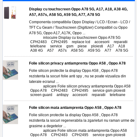
Display cu touchscreen Oppo A78 5G, A17, A18, A38 4G,
A57, A57s, A58 5G, A59 5G, A77, A78 5G
Componenta compatibila Oppo Display / LCD / Ecran - LCD /
TFT Cu Geam / Touchscreen (Digitizer) Compatibil cu Oppo
A78 5G, Oppo A17, A17K, Oppo ...
Tags:
inlocuire Display cu touchscreen Oppo A78 5G
,
CPH2483
,
CPH2495
,
replace lcd
,
accesorii
,
reparatii
,
telefoane
,
service
,
gsm
,
piese
,
ploiesti
,
A17
,
A18
,
A38 4G
,
A57
,
A57s
,
A58 5G
,
A59 5G
,
A77
,
A78 5G
Folie silicon privacy antiamprenta Oppo A58 , Oppo A78
Folie silicon protectie la display Oppo A58 , Oppo A78
rezistenta la socuri folie anti spy , nu se poate vizualiza din
laterale ecranul ...
Tags:
aplicare Folie silicon privacy antiamprenta Oppo A58
,
Oppo A78
,
CPH2483
,
CPH2495
,
service gsm ploiesti
,
screen guard
,
antispy
,
accesorii
,
reparatii
,
telefoane
Folie silicon mata antiamprenta Oppo A58 , Oppo A78
Folie silicon protectie la display Oppo A58 , Oppo A78
rezistenta la socuri regenerabila la zgarieturi nu raman urme de
grasime a degetelor ...
Tags:
aplicare Folie silicon mata antiamprenta Oppo A58
,
Oppo A78
,
CPH2483
,
CPH2495
,
service gsm ploiesti
,