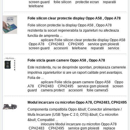
screen guard
,
folie silicon
,
protectie ecran
,
reparatii
,
telefoane
Folie silicon clear protectie display Oppo A58 , Oppo A78
Folie silicon protectie la display Oppo A58 , Oppo A78
rezistenta la socuri regenerabila la zgarieturi nu afecteaza
functia de amprenta ...
Tags:
aplicare Folie silicon clear protectie display Oppo A58
,
Oppo A78
,
CPH2483
,
CPH2495
,
service gsm ploiesti
,
screen guard
,
accesorii
,
telefoane
,
reparatii
,
service
Folie sticla geam camere Oppo A58 , Oppo A78
Este rezistenta, nu se desprinde spontan, protejeaza camerele
impotriva zgarieturilor si are un raport calitate pret avantajos.
Folia de ...
Tags:
aplicare Folie sticla geam camere Oppo A58
,
Oppo
A78
,
CPH2483
,
CPH2495
,
service gsm ploiesti
,
screen
guard
,
camera protect
,
accesorii
,
folie camera5
Modul incarcare cu microfon Oppo A78, CPH2483, CPH2495
Componenta compatibila Oppo &bull; Conector alimentare /
Mufa Incarcare (USB Type-C 2.0, OTG) &bull; Cu microfon
&bull; Compatibil ...
Tags:
inlocuire Modul incarcare cu microfon Oppo A78
,
CPH2483
,
CPH2495
,
service gsm ploiesti
,
replace