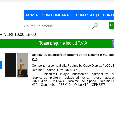
ACASĂ
CUM CUMPĂRAŢI
CUM PLĂTIŢI
CONT
Cr
-VINERI 10:00-18:00
Toate preţurile includ T.V.A.
Display cu touchscreen Realme 9 Pro, Realme 9 5G , 
K10
Componenta compatibila Realme by Oppo Display / LCD / Ec
Realme: Realme 9 Pro, RMX3471, ...
Tags:
inlocuire Display cu touchscreen Realme 9 Pro
,
M
service gsm ploiesti
,
replace lcd
,
ecran
,
piese
,
acceso
RMX3472
,
RMX3474
,
Realme 9 5G Speed
,
Realme Q
V25
,
Oppo K9s
,
PERM10
,
Oppo K10
,
CPH2373