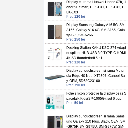
Display cu rama Huawei Honor X7b, H
onor 90 Smart, CLK-LX1, CLK-LX2, C
LK-LX3
Pret:
120
lei
Display Samsung Galaxy A16 5G, SM-
A166, Galaxy A16 4G, SM-A165, Gala
xy A26, SM-A266
Pret:
250
lei
Docking Station KAKU KSC-274 Adapt
er splitter HUB USB 3.0 TYPE-C HDMI
4K SD thunderbolt 5in1
Pret:
120
lei
Display cu touchscreen si rama Motor
ola Edge 40 Neo, XT2307, Caneel Ba
y, OEM, 5D68C23160
Pret:
390
lei
Folie silicon protectie la display ceas S
pacetalk Kids(SP-1005G), set 6 buc
Pret:
50
lei
Display cu touchscreen si rama Sams
ung Galaxy S10 Plus, Black, OEM, SM
-G975F, SM-G975U, SM-G975W, SM-