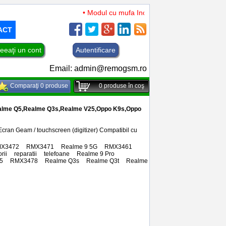
• Modul cu mufa Incarcare si microfon TCL 50 XL
ACT
eeaţi un cont
Autentificare
Email:
admin@remogsm.ro
Comparaţi 0 produse
0
produse în coş
Realme Q5,Realme Q3s,Realme V25,Oppo K9s,Oppo
ran Geam / touchscreen (digitizer) Compatibil cu
X3472
,
RMX3471
,
Realme 9 5G
,
RMX3461
,
rii
,
reparatii
,
telefoane
,
Realme 9 Pro
,
5
,
RMX3478
,
Realme Q3s
,
Realme Q3t
,
Realme