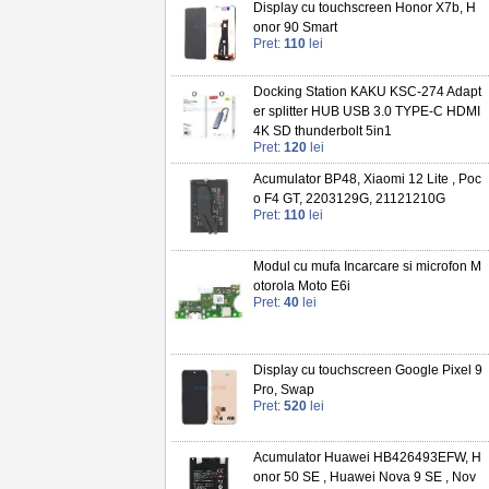
Display cu touchscreen Honor X7b, H
onor 90 Smart
Pret:
110
lei
Docking Station KAKU KSC-274 Adapt
er splitter HUB USB 3.0 TYPE-C HDMI
4K SD thunderbolt 5in1
Pret:
120
lei
Acumulator BP48, Xiaomi 12 Lite , Poc
o F4 GT, 2203129G, 21121210G
Pret:
110
lei
Modul cu mufa Incarcare si microfon M
otorola Moto E6i
Pret:
40
lei
Display cu touchscreen Google Pixel 9
Pro, Swap
Pret:
520
lei
Acumulator Huawei HB426493EFW, H
onor 50 SE , Huawei Nova 9 SE , Nov