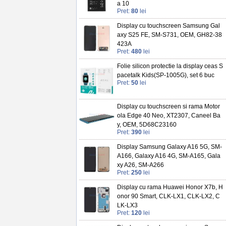
a 10
Pret:
80
lei
Display cu touchscreen Samsung Gal
axy S25 FE, SM-S731, OEM, GH82-38
423A
Pret:
480
lei
Folie silicon protectie la display ceas S
pacetalk Kids(SP-1005G), set 6 buc
Pret:
50
lei
Display cu touchscreen si rama Motor
ola Edge 40 Neo, XT2307, Caneel Ba
y, OEM, 5D68C23160
Pret:
390
lei
Display Samsung Galaxy A16 5G, SM-
A166, Galaxy A16 4G, SM-A165, Gala
xy A26, SM-A266
Pret:
250
lei
Display cu rama Huawei Honor X7b, H
onor 90 Smart, CLK-LX1, CLK-LX2, C
LK-LX3
Pret:
120
lei