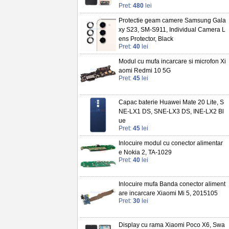
Pret:
480
lei
Protectie geam camere Samsung Gala
xy S23, SM-S911, Individual Camera L
ens Protector, Black
Pret:
40
lei
Modul cu mufa incarcare si microfon Xi
aomi Redmi 10 5G
Pret:
45
lei
Capac baterie Huawei Mate 20 Lite, S
NE-LX1 DS, SNE-LX3 DS, INE-LX2 Bl
ue
Pret:
45
lei
Inlocuire modul cu conector alimentar
e Nokia 2, TA-1029
Pret:
40
lei
Inlocuire mufa Banda conector aliment
are incarcare Xiaomi Mi 5, 2015105
Pret:
30
lei
Display cu rama Xiaomi Poco X6, Swa