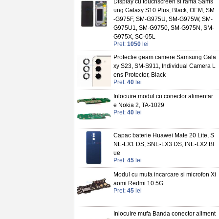
Display cu touchscreen si rama Sams
ung Galaxy S10 Plus, Black, OEM, SM
-G975F, SM-G975U, SM-G975W, SM-
G975U1, SM-G9750, SM-G975N, SM-
G975X, SC-05L
Pret:
1050
lei
Protectie geam camere Samsung Gala
xy S23, SM-S911, Individual Camera L
ens Protector, Black
Pret:
40
lei
Inlocuire modul cu conector alimentar
e Nokia 2, TA-1029
Pret:
40
lei
Capac baterie Huawei Mate 20 Lite, S
NE-LX1 DS, SNE-LX3 DS, INE-LX2 Bl
ue
Pret:
45
lei
Modul cu mufa incarcare si microfon Xi
aomi Redmi 10 5G
Pret:
45
lei
Inlocuire mufa Banda conector aliment