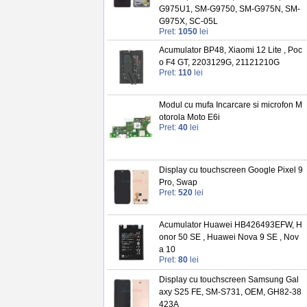
G975U1, SM-G9750, SM-G975N, SM-
G975X, SC-05L
Pret:
1050
lei
Acumulator BP48, Xiaomi 12 Lite , Poc
o F4 GT, 2203129G, 21121210G
Pret:
110
lei
Modul cu mufa Incarcare si microfon M
otorola Moto E6i
Pret:
40
lei
Display cu touchscreen Google Pixel 9
Pro, Swap
Pret:
520
lei
Acumulator Huawei HB426493EFW, H
onor 50 SE , Huawei Nova 9 SE , Nov
a 10
Pret:
80
lei
Display cu touchscreen Samsung Gal
axy S25 FE, SM-S731, OEM, GH82-38
423A