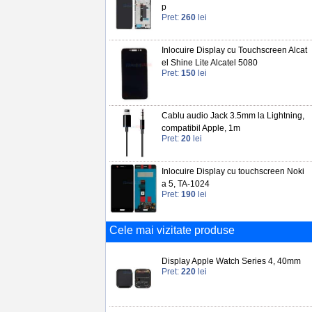
p
Pret:
260
lei
Inlocuire Display cu Touchscreen Alcat
el Shine Lite Alcatel 5080
Pret:
150
lei
Cablu audio Jack 3.5mm la Lightning,
compatibil Apple, 1m
Pret:
20
lei
Inlocuire Display cu touchscreen Noki
a 5, TA-1024
Pret:
190
lei
Cele mai vizitate produse
Display Apple Watch Series 4, 40mm
Pret:
220
lei