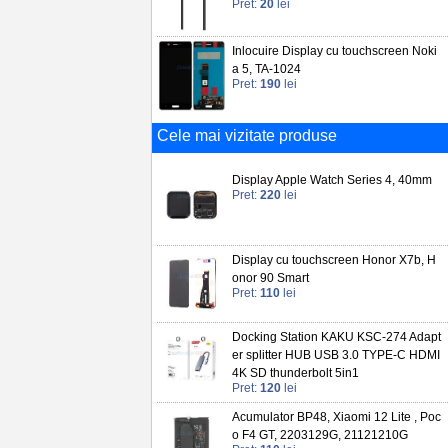
Pret:
20
lei
Inlocuire Display cu touchscreen Noki
a 5, TA-1024
Pret:
190
lei
Cele mai vizitate produse
Display Apple Watch Series 4, 40mm
Pret:
220
lei
Display cu touchscreen Honor X7b, H
onor 90 Smart
Pret:
110
lei
Docking Station KAKU KSC-274 Adapt
er splitter HUB USB 3.0 TYPE-C HDMI
4K SD thunderbolt 5in1
Pret:
120
lei
Acumulator BP48, Xiaomi 12 Lite , Poc
o F4 GT, 2203129G, 21121210G