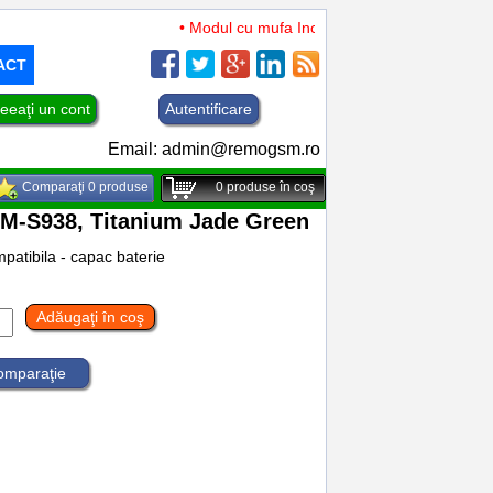
• Modul cu mufa Incarcare si microfon TCL 50 XL 
ACT
eeaţi un cont
Autentificare
Email:
admin@remogsm.ro
Comparaţi 0 produse
0
produse în coş
SM-S938, Titanium Jade Green
atibila - capac baterie
Adăugaţi în coş
comparaţie