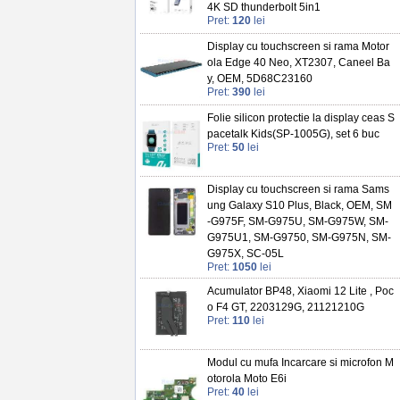
4K SD thunderbolt 5in1
Pret:
120
lei
Display cu touchscreen si rama Motor
ola Edge 40 Neo, XT2307, Caneel Ba
y, OEM, 5D68C23160
Pret:
390
lei
Folie silicon protectie la display ceas S
pacetalk Kids(SP-1005G), set 6 buc
Pret:
50
lei
Display cu touchscreen si rama Sams
ung Galaxy S10 Plus, Black, OEM, SM
-G975F, SM-G975U, SM-G975W, SM-
G975U1, SM-G9750, SM-G975N, SM-
G975X, SC-05L
Pret:
1050
lei
Acumulator BP48, Xiaomi 12 Lite , Poc
o F4 GT, 2203129G, 21121210G
Pret:
110
lei
Modul cu mufa Incarcare si microfon M
otorola Moto E6i
Pret:
40
lei