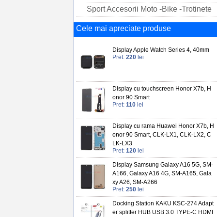
Sport Accesorii Moto -Bike -Trotinete
Cele mai apreciate produse
Display Apple Watch Series 4, 40mm
Pret:
220
lei
Display cu touchscreen Honor X7b, H
onor 90 Smart
Pret:
110
lei
Display cu rama Huawei Honor X7b, H
onor 90 Smart, CLK-LX1, CLK-LX2, C
LK-LX3
Pret:
120
lei
Display Samsung Galaxy A16 5G, SM-
A166, Galaxy A16 4G, SM-A165, Gala
xy A26, SM-A266
Pret:
250
lei
Docking Station KAKU KSC-274 Adapt
er splitter HUB USB 3.0 TYPE-C HDMI