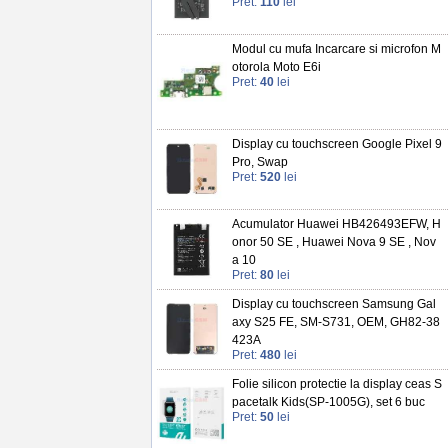
Pret:
110
lei
Modul cu mufa Incarcare si microfon M
otorola Moto E6i
Pret:
40
lei
Display cu touchscreen Google Pixel 9
Pro, Swap
Pret:
520
lei
Acumulator Huawei HB426493EFW, H
onor 50 SE , Huawei Nova 9 SE , Nov
a 10
Pret:
80
lei
Display cu touchscreen Samsung Gal
axy S25 FE, SM-S731, OEM, GH82-38
423A
Pret:
480
lei
Folie silicon protectie la display ceas S
pacetalk Kids(SP-1005G), set 6 buc
Pret:
50
lei