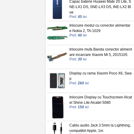
Capac baterie Huawei Mate 20 Lite, S
NE-LX1 DS, SNE-LX3 DS, INE-LX2 Bl
ue
Pret:
45
lei
Inlocuire modul cu conector alimentar
e Nokia 2, TA-1029
Pret:
40
lei
Inlocuire mufa Banda conector aliment
are incarcare Xiaomi Mi 5, 2015105
Pret:
30
lei
Display cu rama Xiaomi Poco X6, Swa
p
Pret:
260
lei
Inlocuire Display cu Touchscreen Alcat
el Shine Lite Alcatel 5080
Pret:
150
lei
Cablu audio Jack 3.5mm la Lightning,
compatibil Apple, 1m