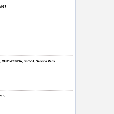
 A037
 GH81-24363A, SLC-51, Service Pack
A715