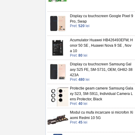
Display cu touchscreen Google Pixel 9
Pro, Swap
Pret:
520
lei
Acumulator Huawei HB426493EFW, H
onor 50 SE , Huawei Nova 9 SE , Nov
a 10
Pret:
80
lei
Display cu touchscreen Samsung Gal
axy S25 FE, SM-S731, OEM, GH82-38
423A
Pret:
480
lei
Protectie geam camere Samsung Gala
xy S23, SM-S911, Individual Camera L
ens Protector, Black
Pret:
40
lei
Modul cu mufa incarcare si microfon Xi
aomi Redmi 10 5G
Pret:
45
lei