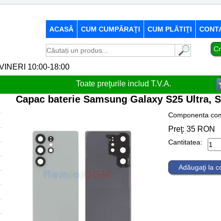
ACASĂ
CUM CUMPĂRAŢI
CUM PLĂTIŢI
CONT
Cr
-VINERI 10:00-18:00
Toate preţurile includ T.V.A.
Capac baterie Samsung Galaxy S25 Ultra, 
Componenta comp
Preţ:
35
RON
Cantitatea:
Adăugaţi la 