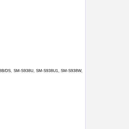
938B/DS, SM-S938U, SM-S938U1, SM-S938W,
sm-s938
,
titanium jade green
,
capac baterie
,