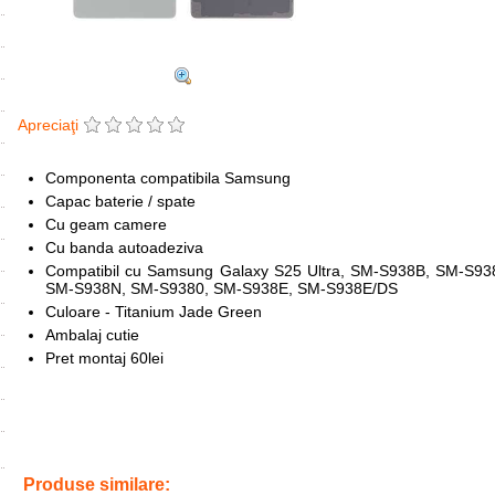
Apreciaţi
Componenta compatibila Samsung
Capac baterie / spate
Cu geam camere
Cu banda autoadeziva
Compatibil cu Samsung Galaxy S25 Ultra, SM-S938B, SM-S
SM-S938N, SM-S9380, SM-S938E, SM-S938E/DS
Culoare - Titanium Jade Green
Ambalaj cutie
Pret montaj 60lei
Tags:
back cover titanium jade green galaxy s25 ultra
,
replace
,
inlocuire
,
samsung galaxy s25 ultra
Produse similare: