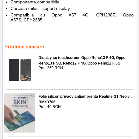
Componenta compatibila
Carcasa miloc - suport display
Compatibila cu Oppo A57 4G,
CPH2387, Oppo
A57S,
CPH2385
Tags:
mijloc
,
rama
,
oppo a57 4g
,
oppo a57s
,
frame
,
carcasa
,
cph2385
,
miez
Produse similare:
Display cu touchscreen Oppo Reno13 F 4G, Oppo
Reno13 F 5G, Reno12 F 4G, Oppo Reno12 F 5G
Preţ: 250 RON
Folie silicon privacy antiamprenta Realme GT Neo 5 ,
RMX3706
Preţ: 40 RON