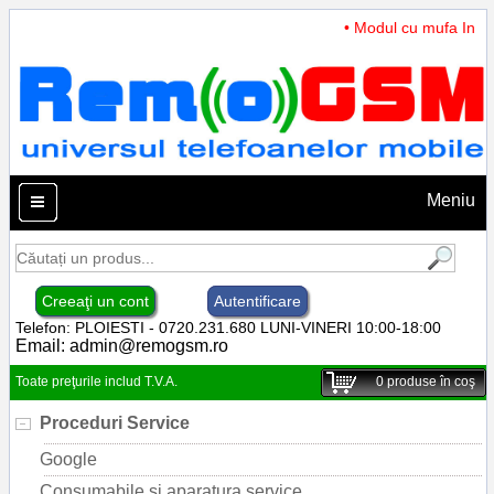
• Modul cu mufa Incarc
Meniu
Creeaţi un cont
Autentificare
Telefon: PLOIESTI - 0720.231.680 LUNI-VINERI 10:00-18:00
Email:
admin@remogsm.ro
Toate preţurile includ T.V.A.
0
produse în coş
Proceduri Service
Google
Consumabile si aparatura service