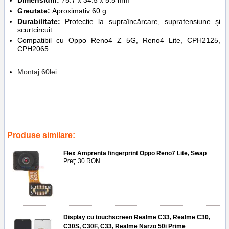
Dimensiuni:
75.7 x 34.5 x 5.5 mm
Greutate:
Aproximativ 60 g
Durabilitate:
Protectie la supraîncărcare, supratensiune şi
scurtcircuit
Compatibil cu Oppo Reno4 Z 5G, Reno4 Lite, CPH2125,
CPH2065
Montaj 60lei
Tags:
carcase
,
huse case
,
accesorii
,
replace
,
inlocuire
,
cph2065
,
cph2125
,
reno4 lite
,
oppo reno4 z 5g
,
acumulator blp779
,
service gsm
,
lcd
,
ecran
,
geam
Produse similare:
Flex Amprenta fingerprint Oppo Reno7 Lite, Swap
Preţ: 30 RON
Display cu touchscreen Realme C33, Realme C30,
C30S, C30F, C33, Realme Narzo 50i Prime