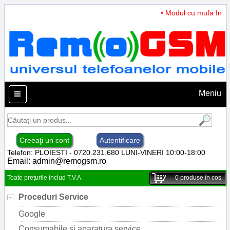
• Modul cu mufa Incarc
Meniu
Creeaţi un cont
Autentificare
Telefon: PLOIESTI - 0720.231.680 LUNI-VINERI 10:00-18:00
Email:
admin@remogsm.ro
Toate preţurile includ T.V.A.
0
produse în coş
Proceduri Service
Google
Consumabile si aparatura service