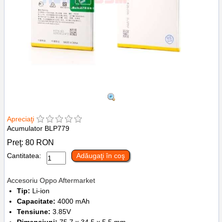
Apreciaţi
Acumulator BLP779
Preţ:
80
RON
Cantitatea:
Adăugaţi în coş
Accesoriu Oppo Aftermarket
Tip:
Li-ion
Capacitate:
4000 mAh
Tensiune:
3.85V