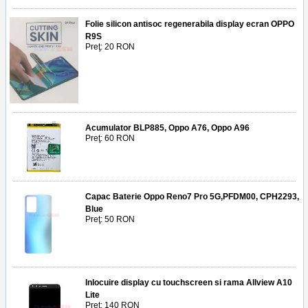
Folie silicon antisoc regenerabila display ecran OPPO
R9S
Preţ: 20 RON
Acumulator BLP885, Oppo A76, Oppo A96
Preţ: 60 RON
Capac Baterie Oppo Reno7 Pro 5G,PFDM00, CPH2293,
Blue
Preţ: 50 RON
Inlocuire display cu touchscreen si rama Allview A10
Lite
Preţ: 140 RON