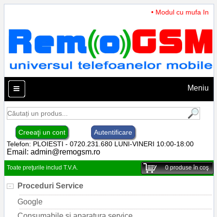
• Modul cu mufa Incarc
Meniu
Creeaţi un cont
Autentificare
Telefon: PLOIESTI - 0720.231.680 LUNI-VINERI 10:00-18:00
Email:
admin@remogsm.ro
Toate preţurile includ T.V.A.
0
produse în coş
Proceduri Service
Google
Consumabile si aparatura service