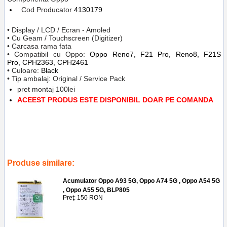
Cod Producator
4130179
• Display / LCD / Ecran - Amoled
• Cu Geam / Touchscreen (Digitizer)
• Carcasa rama fata
• Compatibil cu
Oppo:
Oppo Reno7, F21 Pro, Reno8, F21S
Pro,
CPH2363, CPH2461
• Culoare:
Black
• Tip ambalaj: Original / Service Pack
pret montaj 100lei
ACEEST PRODUS ESTE DISPONIBIL DOAR PE COMANDA
Tags:
frame
,
reparatii
,
replace lcd
,
accesorii
,
service gsm ploiesti
,
f21s pro
,
reno8
,
f21 pro
,
inlocuire display cu touchscreen si rama oppo
reno7
,
telefoane
,
piese schimb
Produse similare:
Acumulator Oppo A93 5G, Oppo A74 5G , Oppo A54 5G
, Oppo A55 5G, BLP805
Preţ: 150 RON