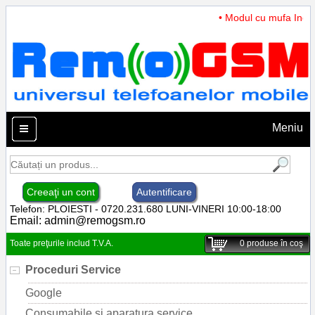
• Modul cu mufa Incarc
Meniu
Creeaţi un cont
Autentificare
Telefon: PLOIESTI - 0720.231.680 LUNI-VINERI 10:00-18:00
Email:
admin@remogsm.ro
Toate preţurile includ T.V.A.
0
produse în coş
Proceduri Service
Google
Consumabile si aparatura service