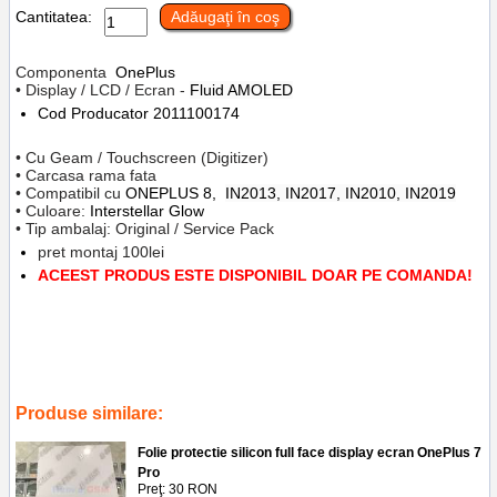
Cantitatea:
Adăugaţi în coş
Componenta
OnePlus
• Display / LCD / Ecran -
Fluid AMOLED
Cod Producator
2011100174
• Cu Geam / Touchscreen (Digitizer)
• Carcasa rama fata
• Compatibil cu
ONEPLUS 8,
IN2013, IN2017, IN2010, IN2019
• Culoare:
Interstellar Glow
• Tip ambalaj: Original / Service Pack
pret montaj 100lei
ACEEST PRODUS ESTE DISPONIBIL DOAR PE COMANDA!
Tags:
inlocuire display cu touchscreen si rama oneplus 8
,
interstellar
glow
,
service gsm ploiesti
,
accesorii
,
reparatii
,
telefoane
,
replace lcd
,
frame
,
in2013
,
in2017
,
in2010
,
in2019
,
2011100174
Produse similare:
Folie protectie silicon full face display ecran OnePlus 7
Pro
Preţ: 30 RON