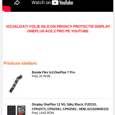
VIZUALIZAȚI FOLIE SILICON PRIVACY PROTECTIE DISPLAY
ONEPLUS ACE 2 PRO PE YOUTUBE
Tags:
accesori
,
reparatii
,
screensaver
,
service gsm ploiesti
,
aplicare
folie silicon privacy protectie display oneplus ace 2 pro
,
telefoane
,
folie
ecran
,
geam
Produse similare:
Banda Flex lcd OnePlus 7 Pro
Preţ: 20 RON
Display OnePlus 12 5G, Silky Black, PJD110,
CPH2573, CPH2581, CPH2583 , OEM, 621029000115
Preţ: 1440 RON