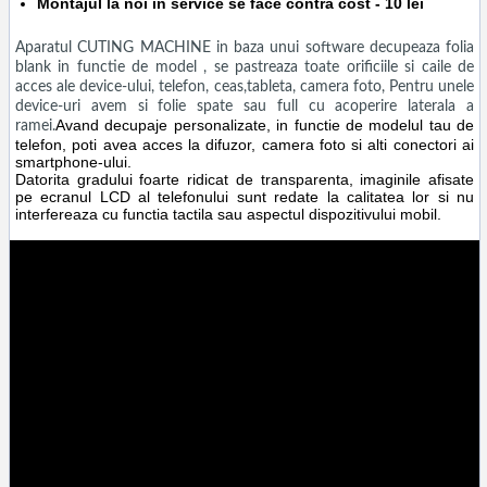
Montajul la noi in service se face contra cost - 10 lei
Aparatul CUTING MACHINE in baza unui software decupeaza folia
blank in functie de model , se pastreaza toate orificiile si caile de
acces ale device-ului, telefon, ceas,tableta, camera foto, Pentru unele
device-uri avem si folie spate sau full cu acoperire laterala a
Avand decupaje personalizate, in functie de modelul tau de
ramei.
telefon, poti avea acces la difuzor, camera foto si alti conectori ai
smartphone-ului.
Datorita gradului foarte ridicat de transparenta, imaginile afisate
pe ecranul LCD al telefonului sunt redate la calitatea lor si nu
interfereaza cu functia tactila sau aspectul dispozitivului mobil.