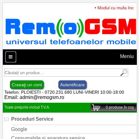
• Modul cu mufa Incarca
Meniu
Creeaţi un cont
Autentificare
Telefon: PLOIESTI - 0720.231.680 LUNI-VINERI 10:00-18:00
Email:
admin@remogsm.ro
Toate preţurile includ T.V.A.
0
produse în coş
Proceduri Service
Google
Consumabile si aparatura service