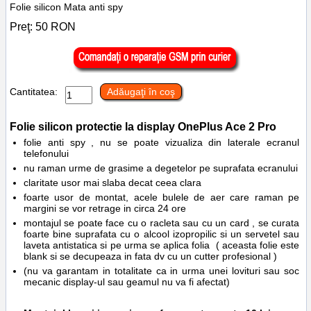
Folie silicon Mata anti spy
Preţ:
50
RON
Cantitatea:
Adăugaţi în coş
Folie silicon protectie la display
OnePlus Ace 2 Pro
folie anti spy , nu se poate vizualiza din laterale ecranul
telefonului
nu raman urme de grasime a degetelor pe suprafata ecranului
claritate usor mai slaba decat ceea clara
foarte usor de montat, acele bulele de aer care raman pe
margini se vor retrage in circa 24 ore
montajul se poate face cu o racleta sau cu un card , se curata
foarte bine suprafata cu o alcool izopropilic si un servetel sau
laveta antistatica si pe urma se aplica folia ( aceasta folie este
blank si se decupeaza in fata dv cu un cutter profesional )
(nu va garantam in totalitate ca in urma unei lovituri sau soc
mecanic display-ul sau geamul nu va fi afectat)