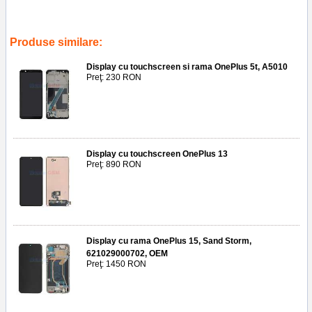
Tags:
folie spate
,
plloiesti
,
service gsm
,
capac spate si rama oneplus
7
,
folie silicon full back cover
,
folie full
,
folie rama
Produse similare:
Display cu touchscreen si rama OnePlus 5t, A5010
Preţ: 230 RON
Display cu touchscreen OnePlus 13
Preţ: 890 RON
Display cu rama OnePlus 15, Sand Storm,
621029000702, OEM
Preţ: 1450 RON