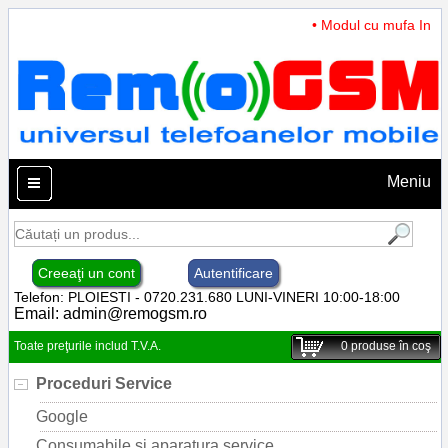
• Modul cu mufa Incarc
Meniu
Creeaţi un cont
Autentificare
Telefon: PLOIESTI - 0720.231.680 LUNI-VINERI 10:00-18:00
Email:
admin@remogsm.ro
Toate preţurile includ T.V.A.
0
produse în coş
Proceduri Service
Google
Consumabile si aparatura service