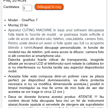
Preţ:
20
RON
Cantitatea:
Adăugaţi în coş
Model -
OnePlus 7
Montaj 10 lei
Aparatul CUTING MACHINE in baza unui software decupeaza
folia blank in functie de model , se pastreaza toate orificiile si
caile de acces ale device-ului, telefon, ceas,tableta, camera foto,
Pentru unele device-uri avem si folie spate sau full cu acoperire
Avand decupaje personalizate, in functie de
laterala a ramei.
modelul tau de telefon, poti avea acces la difuzor, camera foto
si alti conectori ai smartphone-ului.
Datorita gradului foarte ridicat de transparenta, imaginile
afisate pe ecranul LCD al telefonului sunt redate la calitatea lor
si nu interfereaza cu functia tactila sau aspectul dispozitivului
mobil.
Aceasta folie este compusa dintr-un polimer care se pliaza
perfect pe dispozitivul dumneavostra, va ofera protectia
necesara si nu va modifica dimensiunile acestuia.( posibil in
timpul montajului sa mai fie urme de mici bule de aer dar
acestea se vor trage in circa 12 ore )
Daca se doreste livrarea acestui produs: ATENTIE !!! Nu
contine decat folia decupata fara nici un fel de instrument
atasat.Aceste spatule si servetele de stergere ale suprafetelor