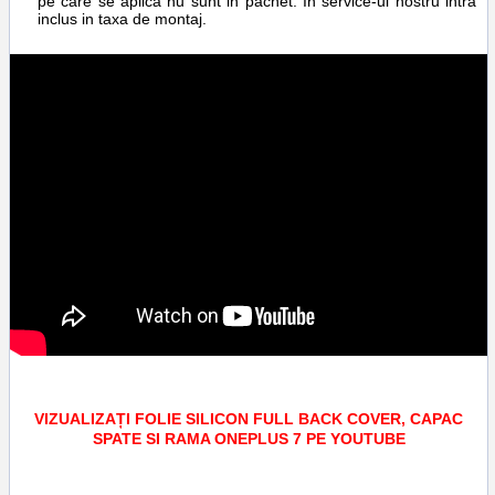
pe care se aplica nu sunt in pachet. In service-ul nostru intra
inclus in taxa de montaj.
VIZUALIZAȚI FOLIE SILICON FULL BACK COVER, CAPAC
SPATE SI RAMA ONEPLUS 7 PE YOUTUBE