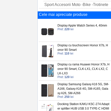
Sport Accesorii Moto -Bike -Trotinete
Cele mai apreciate produse
Display Apple Watch Series 4, 40mm
Pret:
220
lei
Display cu touchscreen Honor X7b, H
onor 90 Smart
Pret:
110
lei
Display cu rama Huawei Honor X7b, H
onor 90 Smart, CLK-LX1, CLK-LX2, C
LK-LX3
Pret:
120
lei
Display Samsung Galaxy A16 5G, SM-
A166, Galaxy A16 4G, SM-A165, Gala
xy A26, SM-A266
Pret:
250
lei
Docking Station KAKU KSC-274 Adapt
er splitter HUB USB 3.0 TYPE-C HDMI