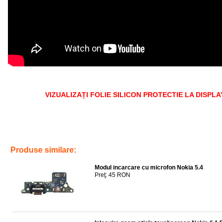
VIZUALIZAȚI FOLIE SILICON PROTECTIE LA DISPLA
Tags:
accesorii
,
protectie ecran
,
screen saver
,
service gsm ploiesti
,
apl
geam
,
reparatii
,
telefoane
Produse similare:
Modul incarcare cu microfon Nokia 5.4
Preţ: 45 RON