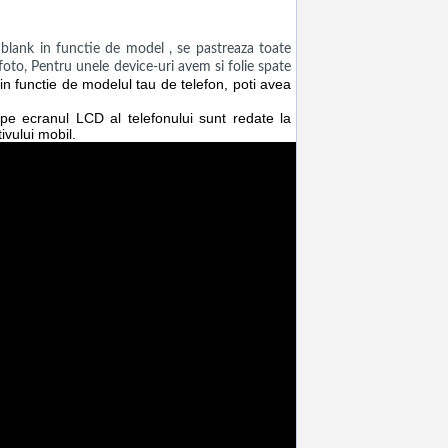
ank in functie de model , se pastreaza toate
a foto, Pentru unele device-uri avem si folie spate
n functie de modelul tau de telefon, poti avea
e pe ecranul LCD al telefonului sunt redate la
ivului mobil.