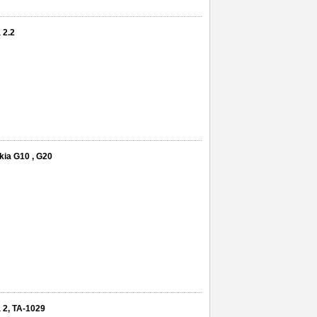
 2.2
kia G10 , G20
 2, TA-1029