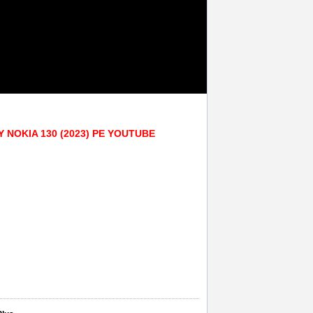
Y NOKIA 130 (2023) PE YOUTUBE
icare folie silicon protectie la display nokia 130 2023
,