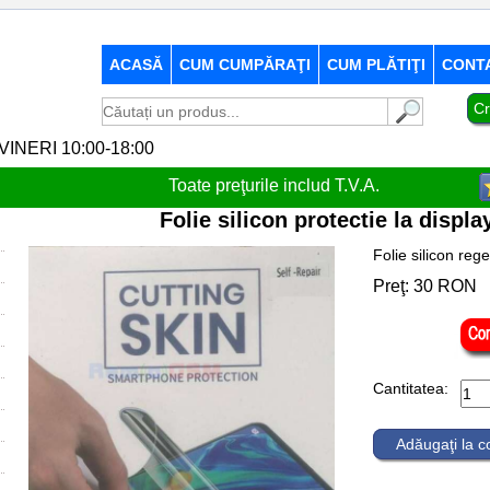
ACASĂ
CUM CUMPĂRAŢI
CUM PLĂTIŢI
CONT
Cr
-VINERI 10:00-18:00
Toate preţurile includ T.V.A.
Folie silicon protectie la displ
Folie silicon reg
Preţ:
30
RON
Cantitatea:
Adăugaţi la 