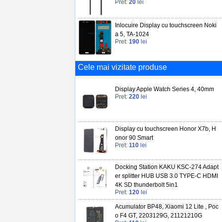
Pret:
20
lei
Inlocuire Display cu touchscreen Noki
a 5, TA-1024
Pret:
190
lei
Cele mai vizitate produse
Display Apple Watch Series 4, 40mm
Pret:
220
lei
Display cu touchscreen Honor X7b, H
onor 90 Smart
Pret:
110
lei
Docking Station KAKU KSC-274 Adapt
er splitter HUB USB 3.0 TYPE-C HDMI
4K SD thunderbolt 5in1
Pret:
120
lei
Acumulator BP48, Xiaomi 12 Lite , Poc
o F4 GT, 2203129G, 21121210G