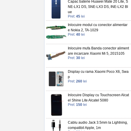
Capac baterie Huawei Mate 20 Lite, S
NE-LX1 DS, SNE-LX3 DS, INE-LX2 Bl
ue
Pret:
45
lei
Inlocuire modul cu conector alimentar
e Nokia 2, TA-1029
Pret:
40
lei
Inlocuire mufa Banda conector aliment
are incarcare Xiaomi Mi 5, 2015105
Pret:
30
lei
Display cu rama Xiaomi Poco X6, Swa
p
Pret:
260
lei
Inlocuire Display cu Touchscreen Alcat
el Shine Lite Alcatel 5080
Pret:
150
lei
Cablu audio Jack 3.5mm la Lightning,
compatibil Apple, 1m