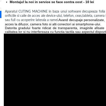
Montajul la noi in service se face contra cost - 10 lei
Aparatul CUTING MACHINE in baza unui software decupeaza folia bl
orificiile si caile de acces ale device-ului, telefon, ceas,tableta, camer
Avand decupaje personalizate, i
sau full cu acoperire laterala a ramei.
acces la difuzor, camera foto si alti conectori ai smartphone-ului.
Datorita gradului foarte ridicat de transparenta, imaginile afisat
calitatea lor si nu interfereaza cu functia tactila sau aspectul dispozit