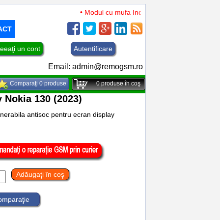
• Modul cu mufa Incarcare si microfon TCL 50 XL
ACT
eeaţi un cont
Autentificare
Email:
admin@remogsm.ro
Comparaţi 0 produse
0
produse în coş
ay Nokia 130 (2023)
enerabila antisoc pentru ecran display
Adăugaţi în coş
comparaţie