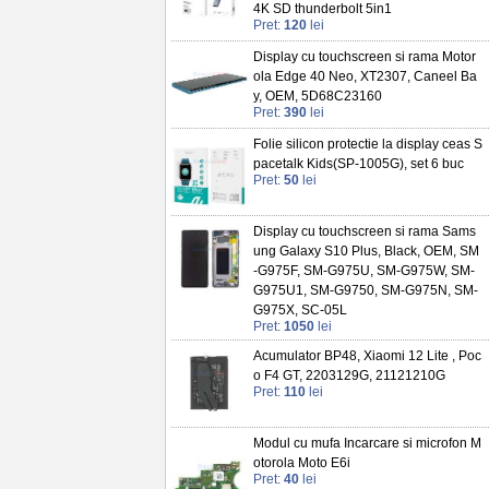
4K SD thunderbolt 5in1
Pret:
120
lei
Display cu touchscreen si rama Motor
ola Edge 40 Neo, XT2307, Caneel Ba
y, OEM, 5D68C23160
Pret:
390
lei
Folie silicon protectie la display ceas S
pacetalk Kids(SP-1005G), set 6 buc
Pret:
50
lei
Display cu touchscreen si rama Sams
ung Galaxy S10 Plus, Black, OEM, SM
-G975F, SM-G975U, SM-G975W, SM-
G975U1, SM-G9750, SM-G975N, SM-
G975X, SC-05L
Pret:
1050
lei
Acumulator BP48, Xiaomi 12 Lite , Poc
o F4 GT, 2203129G, 21121210G
Pret:
110
lei
Modul cu mufa Incarcare si microfon M
otorola Moto E6i
Pret:
40
lei