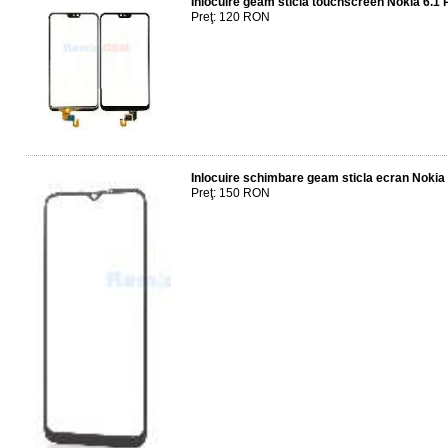
Inlocuire geam sticla touchscreen Nokia 6.1 
Preţ: 120 RON
Inlocuire schimbare geam sticla ecran Nokia
Preţ: 150 RON