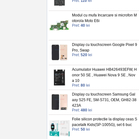
Pret:
110
lei
Modul cu mufa Incarcare si microfon M
otorola Moto E6i
Pret:
40
lei
Display cu touchscreen Google Pixel 9
Pro, Swap
Pret:
520
lei
Acumulator Huawei HB426493EFW, H
onor 50 SE , Huawei Nova 9 SE , Nov
a 10
Pret:
80
lei
Display cu touchscreen Samsung Gal
axy S25 FE, SM-S731, OEM, GH82-38
423A
Pret:
480
lei
Folie silicon protectie la display ceas S
pacetalk Kids(SP-1005G), set 6 buc
Pret:
50
lei