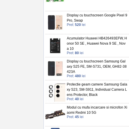
Display cu touchscreen Google Pixel 9
Pro, Swap
Pret:
520
lei
Acumulator Huawei HB426493EFW, H
onor 50 SE , Huawei Nova 9 SE , Nov
a 10
Pret:
80
lei
Display cu touchscreen Samsung Gal
axy S25 FE, SM-S731, OEM, GH82-38
423A
Pret:
480
lei
Protectie geam camere Samsung Gala
xy S23, SM-S911, Individual Camera L
ens Protector, Black
Pret:
40
lei
Modul cu mufa incarcare si microfon Xi
aomi Redmi 10 5G
Pret:
45
lei