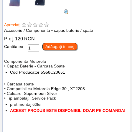
Apreciaţi
Accesoriu / Componenta • capac baterie / spate
Preţ:
120
RON
Cantitatea:
Adăugaţi în coş
Componenta Motorola
• Capac Baterie - Carcasa Spate
Cod Producator
5S58C20651
• Carcasa spate
• Compatibil cu
Motorola
Edge 30 , XT2203
• Culoare:
Supermoon Silver
• Tip ambalaj: Service Pack
pret montaj 60lei
ACEEST PRODUS ESTE DISPONIBIL DOAR PE COMANDA!
Tags:
inlocuire capac baterie motorola edge 30
,
xt2203
,
supermoon