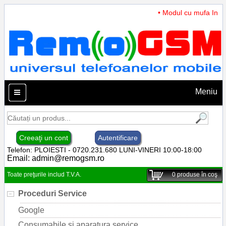
• Modul cu mufa Incarc
Meniu
Creeaţi un cont
Autentificare
Telefon: PLOIESTI - 0720.231.680 LUNI-VINERI 10:00-18:00
Email:
admin@remogsm.ro
Toate preţurile includ T.V.A.
0
produse în coş
Proceduri Service
Google
Consumabile si aparatura service