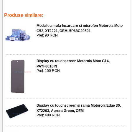
silver
,
oem
,
service gsm ploiesti
,
replace back cover
,
accesorii
,
reparatii
,
telefoane
,
piese
,
5s58c20651
Produse similare:
Modul cu mufa Incarcare si microfon Motorola Moto
G52, XT2221, OEM, 5P68C20501
Preţ: 90 RON
Display cu touchscreen Motorola Moto G14,
PAYF0010IN
Preţ: 100 RON
Display cu touchscreen si rama Motorola Edge 30,
XT2203, Aurora Green, OEM
Preţ: 490 RON