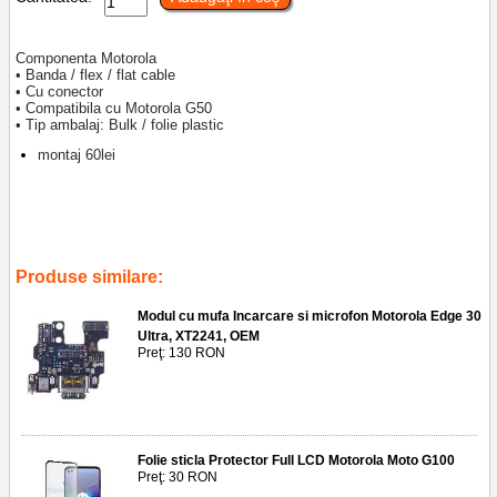
Componenta Motorola
• Banda / flex / flat cable
• Cu conector
• Compatibila cu Motorola G50
• Tip ambalaj: Bulk / folie plastic
montaj 60lei
Tags:
reparatii tablete
,
ploiesti
,
schimbare baterie tableta
,
service gsm
,
main flex
,
banda flex cable motorola moto g50
Produse similare:
Modul cu mufa Incarcare si microfon Motorola Edge 30
Ultra, XT2241, OEM
Preţ: 130 RON
Folie sticla Protector Full LCD Motorola Moto G100
Preţ: 30 RON