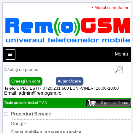
• Modul cu mufa Incarc
Meniu
Creeaţi un cont
Autentificare
Telefon: PLOIESTI - 0720.231.680 LUNI-VINERI 10:00-18:00
Email:
admin@remogsm.ro
Toate preţurile includ T.V.A.
0
produse în coş
Proceduri Service
Google
Consumabile si aparatura service