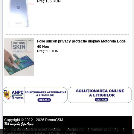
Preţ: 135 RON
Folie silicon privacy protectie display Motorola Edge
40 Neo
Preţ: 50 RON
Copyright © 2012 - 2026 RemoGSM
Politica de colectare acord cookies
|
Despre noi
|
Termeni şi condiţii
|
Confidenţialitatea datelor
|
Politica de retur