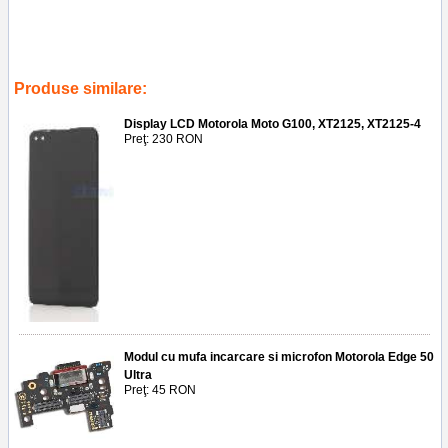
Tags:
accesorii
,
reparatii
,
carcasa
,
replace back cover
,
service gsm
ploiesti
,
oem
,
interstellar black
,
xt2241
,
edge x
,
inlocuire capac baterie
motorola edge 30 ultra
,
telefoane
,
5s58c21270
Produse similare:
Display LCD Motorola Moto G100, XT2125, XT2125-4
Preţ: 230 RON
Modul cu mufa incarcare si microfon Motorola Edge 50
Ultra
Preţ: 45 RON