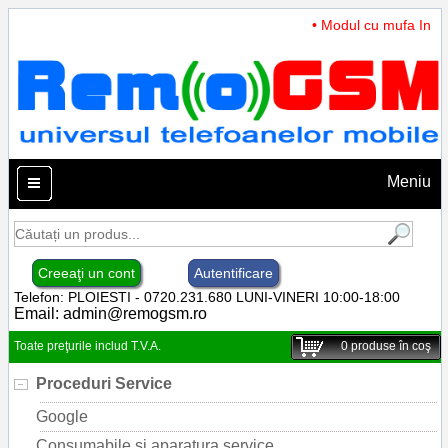
• Modul cu mufa Incarc
Meniu
Creeaţi un cont
Autentificare
Telefon: PLOIESTI - 0720.231.680 LUNI-VINERI 10:00-18:00
Email:
admin@remogsm.ro
Toate preţurile includ T.V.A.
0
produse în coş
Proceduri Service
Google
Consumabile si aparatura service