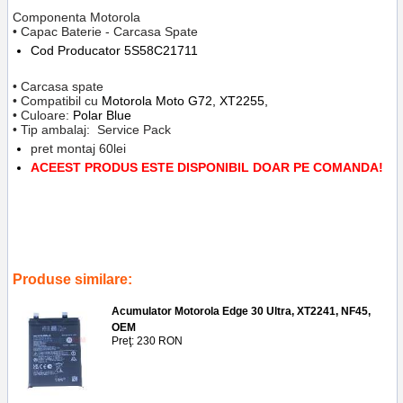
Componenta Motorola
• Capac Baterie - Carcasa Spate
Cod Producator
5S58C21711
• Carcasa spate
• Compatibil cu
Motorola Moto G72, XT2255,
• Culoare:
Polar Blue
• Tip ambalaj: Service Pack
pret montaj 60lei
ACEEST PRODUS ESTE DISPONIBIL DOAR PE COMANDA!
Tags:
inlocuire capac baterie motorola moto g72
,
xt2255
,
polar blue
,
oem
,
service gsm ploiesti
,
replace back cover
,
5s58c21711
,
accesorii
,
reparatii
,
telefoane
,
piese
Produse similare:
Acumulator Motorola Edge 30 Ultra, XT2241, NF45,
OEM
Preţ: 230 RON