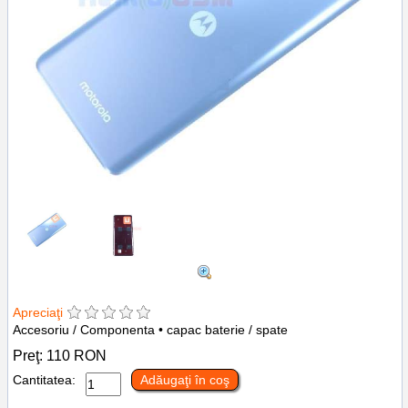
Apreciaţi
Accesoriu / Componenta • capac baterie / spate
Preţ:
110
RON
Cantitatea:
Adăugaţi în coş