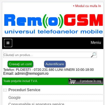
• Modul cu mufa Incarc
Meniu
Creeaţi un cont
Autentificare
Telefon: PLOIESTI - 0720.231.680 LUNI-VINERI 10:00-18:00
Email:
admin@remogsm.ro
Toate preţurile includ T.V.A.
0
produse în coş
Proceduri Service
Google
Consumabile si aparatura service