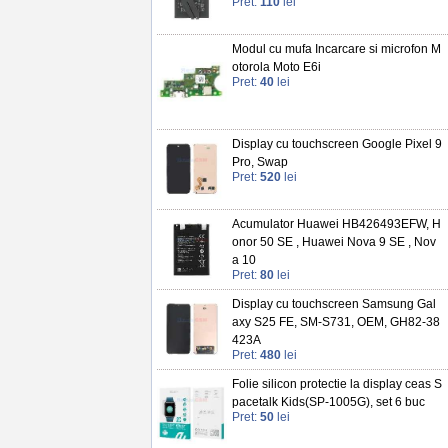
Pret:
110
lei
Modul cu mufa Incarcare si microfon M
otorola Moto E6i
Pret:
40
lei
Display cu touchscreen Google Pixel 9
Pro, Swap
Pret:
520
lei
Acumulator Huawei HB426493EFW, H
onor 50 SE , Huawei Nova 9 SE , Nov
a 10
Pret:
80
lei
Display cu touchscreen Samsung Gal
axy S25 FE, SM-S731, OEM, GH82-38
423A
Pret:
480
lei
Folie silicon protectie la display ceas S
pacetalk Kids(SP-1005G), set 6 buc
Pret:
50
lei