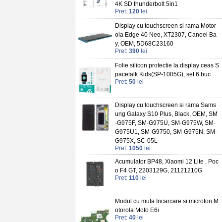
4K SD thunderbolt 5in1
Pret:
120
lei
Display cu touchscreen si rama Motor
ola Edge 40 Neo, XT2307, Caneel Ba
y, OEM, 5D68C23160
Pret:
390
lei
Folie silicon protectie la display ceas S
pacetalk Kids(SP-1005G), set 6 buc
Pret:
50
lei
Display cu touchscreen si rama Sams
ung Galaxy S10 Plus, Black, OEM, SM
-G975F, SM-G975U, SM-G975W, SM-
G975U1, SM-G9750, SM-G975N, SM-
G975X, SC-05L
Pret:
1050
lei
Acumulator BP48, Xiaomi 12 Lite , Poc
o F4 GT, 2203129G, 21121210G
Pret:
110
lei
Modul cu mufa Incarcare si microfon M
otorola Moto E6i
Pret:
40
lei