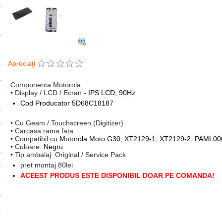
Apreciaţi
Componenta Motorola
• Display / LCD / Ecran -
IPS LCD, 90Hz
Cod Producator
5D68C18187
• Cu Geam / Touchscreen (Digitizer)
• Carcasa rama fata
• Compatibil cu
Motorola Moto G30,
XT2129-1, XT2129-2, PAML00
• Culoare:
Negru
• Tip ambalaj: Original / Service Pack
pret montaj 80lei
ACEEST PRODUS ESTE DISPONIBIL DOAR PE COMANDA!
Tags:
inlocuire display cu touchscreen si rama motorola moto g30
,
xt2129-
paml0000in
,
5d68c18187
,
replace lcd
,
frame
,
accesorii
,
reparatii
,
tel