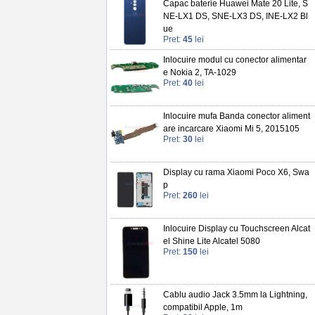
Capac baterie Huawei Mate 20 Lite, S
NE-LX1 DS, SNE-LX3 DS, INE-LX2 Bl
ue
Pret:
45
lei
Inlocuire modul cu conector alimentar
e Nokia 2, TA-1029
Pret:
40
lei
Inlocuire mufa Banda conector aliment
are incarcare Xiaomi Mi 5, 2015105
Pret:
30
lei
Display cu rama Xiaomi Poco X6, Swa
p
Pret:
260
lei
Inlocuire Display cu Touchscreen Alcat
el Shine Lite Alcatel 5080
Pret:
150
lei
Cablu audio Jack 3.5mm la Lightning,
compatibil Apple, 1m