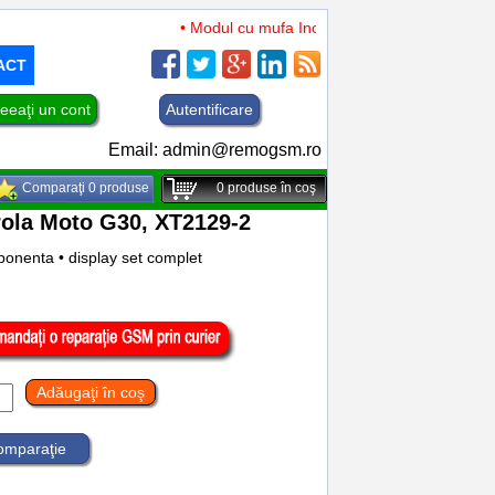
• Modul cu mufa Incarcare si microfon TCL 50 XL
ACT
eeaţi un cont
Autentificare
Email:
admin@remogsm.ro
Comparaţi 0 produse
0
produse în coş
rola Moto G30, XT2129-2
onenta • display set complet
Adăugaţi în coş
comparaţie