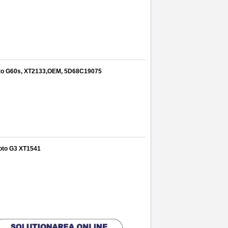
oto G60s, XT2133,OEM, 5D68C19075
Moto G3 XT1541