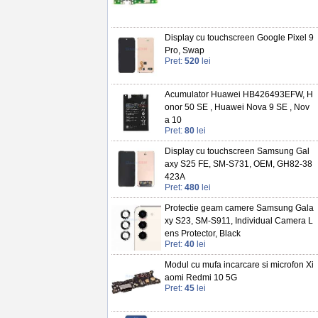
Display cu touchscreen Google Pixel 9
Pro, Swap
Pret:
520
lei
Acumulator Huawei HB426493EFW, H
onor 50 SE , Huawei Nova 9 SE , Nov
a 10
Pret:
80
lei
Display cu touchscreen Samsung Gal
axy S25 FE, SM-S731, OEM, GH82-38
423A
Pret:
480
lei
Protectie geam camere Samsung Gala
xy S23, SM-S911, Individual Camera L
ens Protector, Black
Pret:
40
lei
Modul cu mufa incarcare si microfon Xi
aomi Redmi 10 5G
Pret:
45
lei