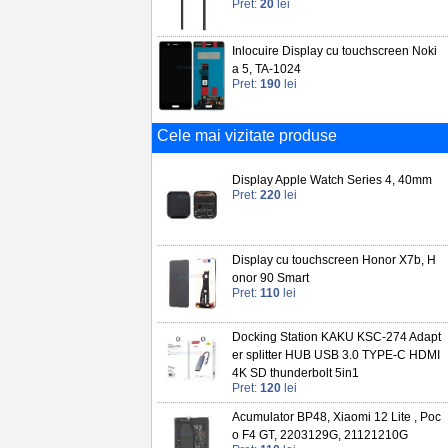
Pret:
20
lei
Inlocuire Display cu touchscreen Noki
a 5, TA-1024
Pret:
190
lei
Cele mai vizitate produse
Display Apple Watch Series 4, 40mm
Pret:
220
lei
Display cu touchscreen Honor X7b, H
onor 90 Smart
Pret:
110
lei
Docking Station KAKU KSC-274 Adapt
er splitter HUB USB 3.0 TYPE-C HDMI
4K SD thunderbolt 5in1
Pret:
120
lei
Acumulator BP48, Xiaomi 12 Lite , Poc
o F4 GT, 2203129G, 21121210G