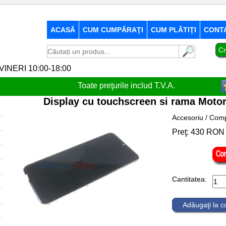
ACASĂ
CUM CUMPĂRAŢI
CUM PLĂTIŢI
CONT
Cr
-VINERI 10:00-18:00
Toate preţurile includ T.V.A.
Display cu touchscreen si rama Moto
Accesoriu / Comp
Preţ:
430
RON
Cantitatea:
Adăugaţi la 