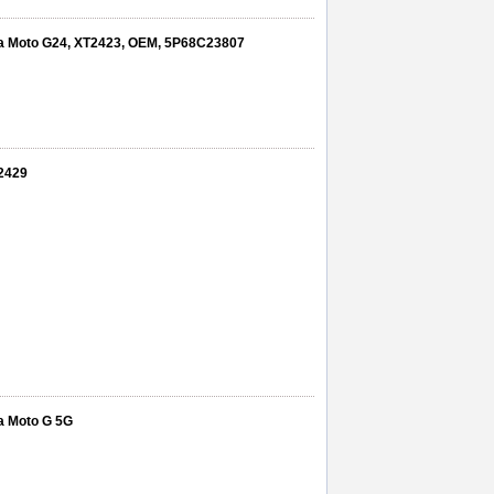
ola Moto G24, XT2423, OEM, 5P68C23807
T2429
la Moto G 5G