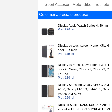
Sport Accesorii Moto -Bike -Trotinete
Cele mai apreciate produse
Display Apple Watch Series 4, 40mm
Pret:
220
lei
Display cu touchscreen Honor X7b, H
onor 90 Smart
Pret:
110
lei
Display cu rama Huawei Honor X7b, H
onor 90 Smart, CLK-LX1, CLK-LX2, C
LK-LX3
Pret:
120
lei
Display Samsung Galaxy A16 5G, SM-
A166, Galaxy A16 4G, SM-A165, Gala
xy A26, SM-A266
Pret:
250
lei
Docking Station KAKU KSC-274 Adapt
er splitter HUB USB 3.0 TYPE-C HDMI