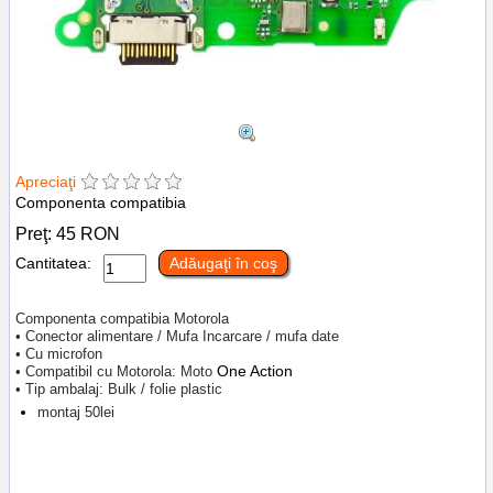
Apreciaţi
Componenta compatibia
Preţ:
45
RON
Cantitatea:
Adăugaţi în coş
Componenta compatibia Motorola
• Conector alimentare / Mufa Incarcare / mufa date
• Cu microfon
One Action
• Compatibil cu Motorola: Moto
• Tip ambalaj: Bulk / folie plastic
montaj 50lei
Tags:
inlocuire modul cu mufa incarcare si microfon motorola moto one