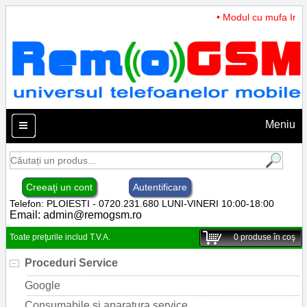
• Modul cu mufa Incar
Meniu
Creeaţi un cont
Autentificare
Telefon: PLOIESTI - 0720.231.680 LUNI-VINERI 10:00-18:00
Email:
admin@remogsm.ro
Toate preţurile includ T.V.A.
0
produse în coş
Proceduri Service
Google
Consumabile si aparatura service