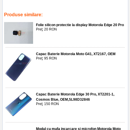
action
,
service gsm ploiesti
,
accesoii
,
flex incarcare
,
reparatii
,
replace
port charcing
,
telefoane
Produse similare:
Folie silicon protectie la display Motorola Edge 20 Pro
Preţ: 20 RON
Capac Baterie Motorola Moto G41, XT2167, OEM
Preţ: 95 RON
Capac Baterie Motorola Edge 30 Pro, XT2201-1,
Cosmos Blue, OEM,SL98D32846
Preţ: 150 RON
Modul cu mufa incarcare si microfon Motorola Moto