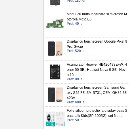
Pret:
110
lei
Modul cu mufa Incarcare si microfon M
otorola Moto E6i
Pret:
40
lei
Display cu touchscreen Google Pixel 9
Pro, Swap
Pret:
520
lei
Acumulator Huawei HB426493EFW, H
onor 50 SE , Huawei Nova 9 SE , Nov
a 10
Pret:
80
lei
Display cu touchscreen Samsung Gal
axy S25 FE, SM-S731, OEM, GH82-38
423A
Pret:
480
lei
Folie silicon protectie la display ceas S
pacetalk Kids(SP-1005G), set 6 buc
Pret:
50
lei