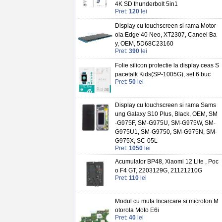
4K SD thunderbolt 5in1
Pret:
120
lei
Display cu touchscreen si rama Motor
ola Edge 40 Neo, XT2307, Caneel Ba
y, OEM, 5D68C23160
Pret:
390
lei
Folie silicon protectie la display ceas S
pacetalk Kids(SP-1005G), set 6 buc
Pret:
50
lei
Display cu touchscreen si rama Sams
ung Galaxy S10 Plus, Black, OEM, SM
-G975F, SM-G975U, SM-G975W, SM-
G975U1, SM-G9750, SM-G975N, SM-
G975X, SC-05L
Pret:
1050
lei
Acumulator BP48, Xiaomi 12 Lite , Poc
o F4 GT, 2203129G, 21121210G
Pret:
110
lei
Modul cu mufa Incarcare si microfon M
otorola Moto E6i
Pret:
40
lei