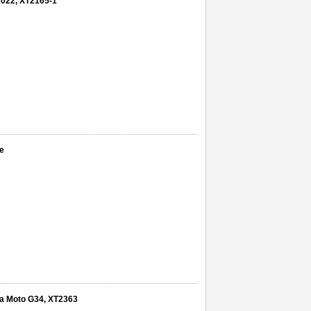
 2022, XT2165-1
ge
rola Moto G34, XT2363