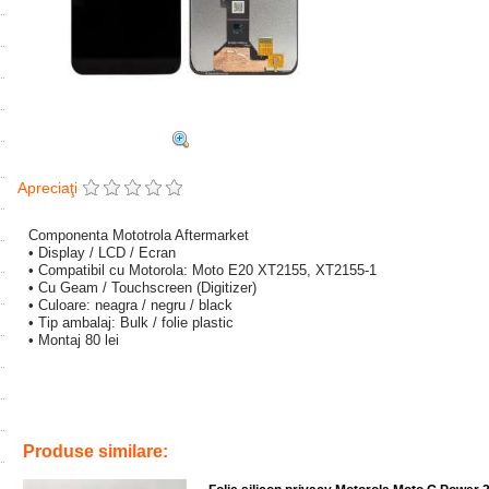
Apreciaţi
Componenta Mototrola Aftermarket
• Display / LCD / Ecran
• Compatibil cu Motorola: Moto E20 XT2155, XT2155-1
• Cu Geam / Touchscreen (Digitizer)
• Culoare: neagra / negru / black
• Tip ambalaj: Bulk / folie plastic
• Montaj 80 lei
Tags:
xt2155-1
,
xt2155
,
reparatii
,
inlocuire lcd display cu touchscreen 
service telefoane ploiesti
Produse similare: