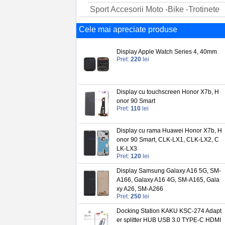
Sport Accesorii Moto -Bike -Trotinete
Cele mai apreciate produse
Display Apple Watch Series 4, 40mm
Pret:
220
lei
Display cu touchscreen Honor X7b, H
onor 90 Smart
Pret:
110
lei
Display cu rama Huawei Honor X7b, H
onor 90 Smart, CLK-LX1, CLK-LX2, C
LK-LX3
Pret:
120
lei
Display Samsung Galaxy A16 5G, SM-
A166, Galaxy A16 4G, SM-A165, Gala
xy A26, SM-A266
Pret:
250
lei
Docking Station KAKU KSC-274 Adapt
er splitter HUB USB 3.0 TYPE-C HDMI