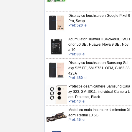
Display cu touchscreen Google Pixel 9
Pro, Swap
Pret:
520
lei
Acumulator Huawei HB426493EFW, H
onor 50 SE , Huawei Nova 9 SE , Nov
a 10
Pret:
80
lei
Display cu touchscreen Samsung Gal
axy S25 FE, SM-S731, OEM, GH82-38
423A
Pret:
480
lei
Protectie geam camere Samsung Gala
xy S23, SM-S911, Individual Camera L
ens Protector, Black
Pret:
40
lei
Modul cu mufa incarcare si microfon Xi
aomi Redmi 10 5G
Pret:
45
lei