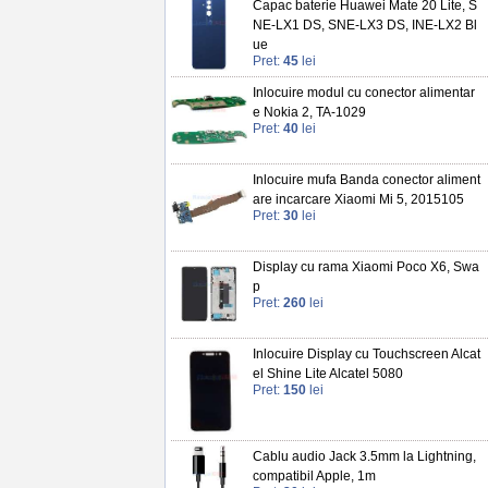
Capac baterie Huawei Mate 20 Lite, S
NE-LX1 DS, SNE-LX3 DS, INE-LX2 Bl
ue
Pret:
45
lei
Inlocuire modul cu conector alimentar
e Nokia 2, TA-1029
Pret:
40
lei
Inlocuire mufa Banda conector aliment
are incarcare Xiaomi Mi 5, 2015105
Pret:
30
lei
Display cu rama Xiaomi Poco X6, Swa
p
Pret:
260
lei
Inlocuire Display cu Touchscreen Alcat
el Shine Lite Alcatel 5080
Pret:
150
lei
Cablu audio Jack 3.5mm la Lightning,
compatibil Apple, 1m