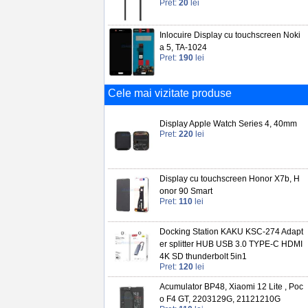
Pret:
20
lei
Inlocuire Display cu touchscreen Noki
a 5, TA-1024
Pret:
190
lei
Cele mai vizitate produse
Display Apple Watch Series 4, 40mm
Pret:
220
lei
Display cu touchscreen Honor X7b, H
onor 90 Smart
Pret:
110
lei
Docking Station KAKU KSC-274 Adapt
er splitter HUB USB 3.0 TYPE-C HDMI
4K SD thunderbolt 5in1
Pret:
120
lei
Acumulator BP48, Xiaomi 12 Lite , Poc
o F4 GT, 2203129G, 21121210G