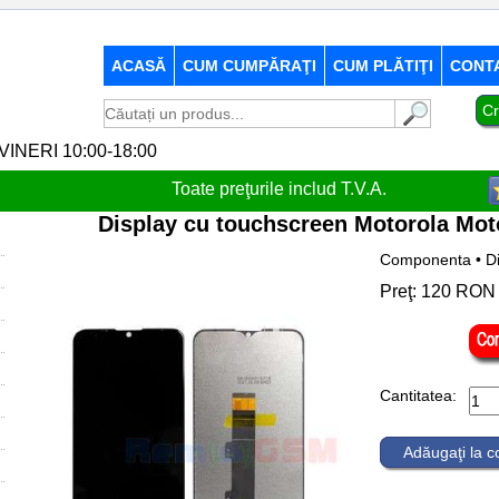
ACASĂ
CUM CUMPĂRAŢI
CUM PLĂTIŢI
CONT
Cr
-VINERI 10:00-18:00
Toate preţurile includ T.V.A.
Display cu touchscreen Motorola Mot
Componenta • Di
Preţ:
120
RON
Cantitatea:
Adăugaţi la 