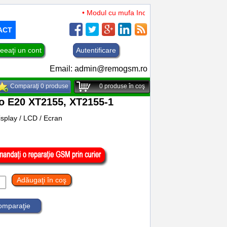
• Modul cu mufa Incarcare si microfon TCL 50 XL 
ACT
eeaţi un cont
Autentificare
Email:
admin@remogsm.ro
Comparaţi 0 produse
0
produse în coş
o E20 XT2155, XT2155-1
splay / LCD / Ecran
Adăugaţi în coş
comparaţie