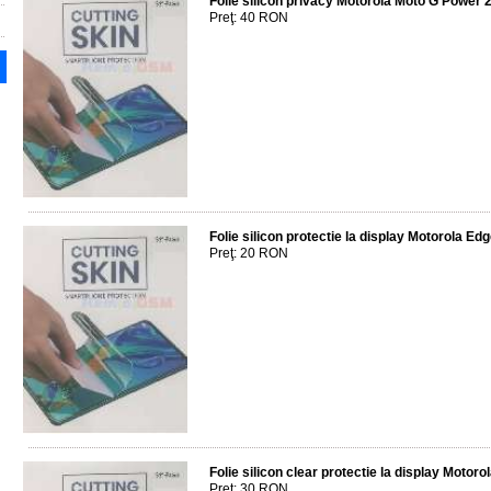
Folie silicon privacy Motorola Moto G Power
Preţ: 40 RON
Folie silicon protectie la display Motorola Ed
Preţ: 20 RON
Folie silicon clear protectie la display Moto
Preţ: 30 RON