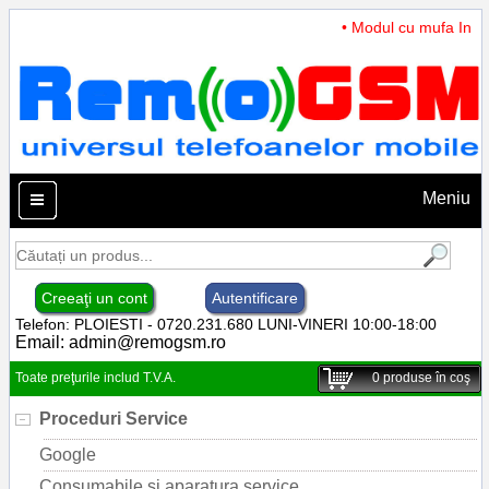
• Modul cu mufa Incarc
Meniu
Creeaţi un cont
Autentificare
Telefon: PLOIESTI - 0720.231.680 LUNI-VINERI 10:00-18:00
Email:
admin@remogsm.ro
Toate preţurile includ T.V.A.
0
produse în coş
Proceduri Service
Google
Consumabile si aparatura service