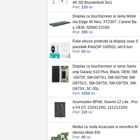
4K SD thunderbolt 5in1
Pret:
120
lei
Display cu touchscreen si rama Motor
ola Edge 40 Neo, XT2307, Caneel Ba
y, OEM, 5D68C23160
Pret:
390
lei
Folie silicon protectie la display ceas S
pacetalk Kids(SP-1005G), set 6 buc
Pret:
50
lei
Display cu touchscreen si rama Sams
ung Galaxy S10 Plus, Black, OEM, SM
-G975F, SM-G975U, SM-G975W, SM-
G975U1, SM-G9750, SM-G975N, SM-
G975X, SC-05L
Pret:
1050
lei
Acumulator BP48, Xiaomi 12 Lite , Poc
o F4 GT, 2203129G, 21121210G
Pret:
110
lei
Modul cu mufa Incarcare si microfon M
otorola Moto E6i
Pret:
40
lei