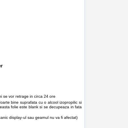
er
 se vor retrage in circa 24 ore
arte bine suprafata cu o alcool izopropilic si
ceasta folie este blank si se decupeaza in fata
canic display-ul sau geamul nu va fi afectat)