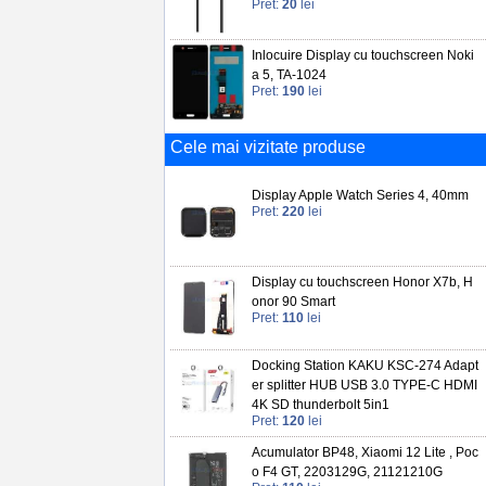
Pret:
20
lei
Inlocuire Display cu touchscreen Noki
a 5, TA-1024
Pret:
190
lei
Cele mai vizitate produse
Display Apple Watch Series 4, 40mm
Pret:
220
lei
Display cu touchscreen Honor X7b, H
onor 90 Smart
Pret:
110
lei
Docking Station KAKU KSC-274 Adapt
er splitter HUB USB 3.0 TYPE-C HDMI
4K SD thunderbolt 5in1
Pret:
120
lei
Acumulator BP48, Xiaomi 12 Lite , Poc
o F4 GT, 2203129G, 21121210G