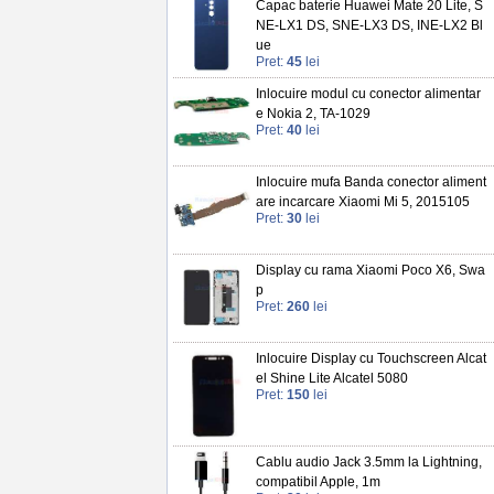
Capac baterie Huawei Mate 20 Lite, S
NE-LX1 DS, SNE-LX3 DS, INE-LX2 Bl
ue
Pret:
45
lei
Inlocuire modul cu conector alimentar
e Nokia 2, TA-1029
Pret:
40
lei
Inlocuire mufa Banda conector aliment
are incarcare Xiaomi Mi 5, 2015105
Pret:
30
lei
Display cu rama Xiaomi Poco X6, Swa
p
Pret:
260
lei
Inlocuire Display cu Touchscreen Alcat
el Shine Lite Alcatel 5080
Pret:
150
lei
Cablu audio Jack 3.5mm la Lightning,
compatibil Apple, 1m