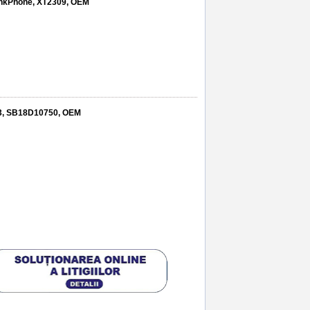
hinkPhone, XT2309, OEM
43, SB18D10750, OEM