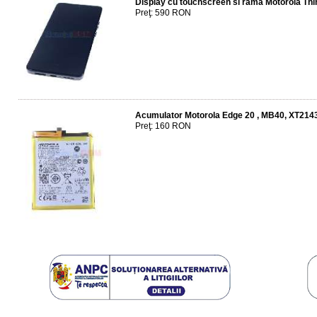
Display cu touchscreen si rama Motorola T
Preţ: 590 RON
Acumulator Motorola Edge 20 , MB40, XT21
Preţ: 160 RON