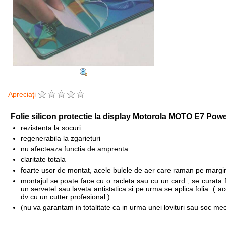
Apreciaţi
Folie silicon protectie la display Motorola MOTO E7 Pow
rezistenta la socuri
regenerabila la zgarieturi
nu afecteaza functia de amprenta
claritate totala
foarte usor de montat, acele bulele de aer care raman pe margini
montajul se poate face cu o racleta sau cu un card , se curata fo
un servetel sau laveta antistatica si pe urma se aplica folia ( a
dv cu un cutter profesional )
(nu va garantam in totalitate ca in urma unei lovituri sau soc me