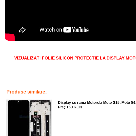
VIZUALIZAȚI FOLIE SILICON PROTECTIE LA DISPLAY M
Tags:
folie silicon protectie la display motorola moto e7 power
,
folie antisoc
telefoane
Produse similare:
Display cu rama Motorola Moto G15, Moto G
Preţ: 150 RON