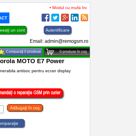
• Modul cu mufa Incarcare si microfon TCL 50 XL 
ACT
eeaţi un cont
Autentificare
Email:
admin@remogsm.ro
Comparaţi 0 produse
0
produse în coş
Motorola MOTO E7 Power
enerabila antisoc pentru ecran display
Adăugaţi în coş
comparaţie