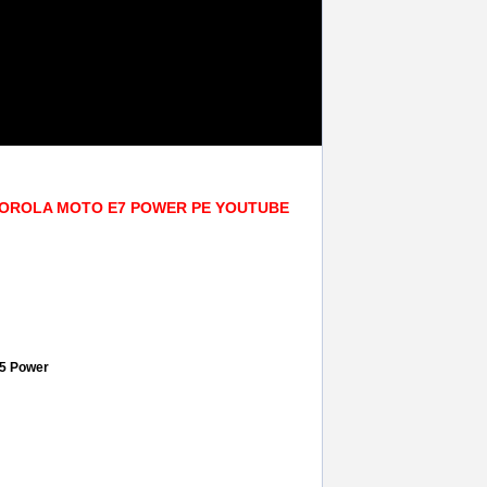
OTOROLA MOTO E7 POWER PE YOUTUBE
,
folie geam
,
folie regenerabila
,
accesorii gsm
,
15 Power