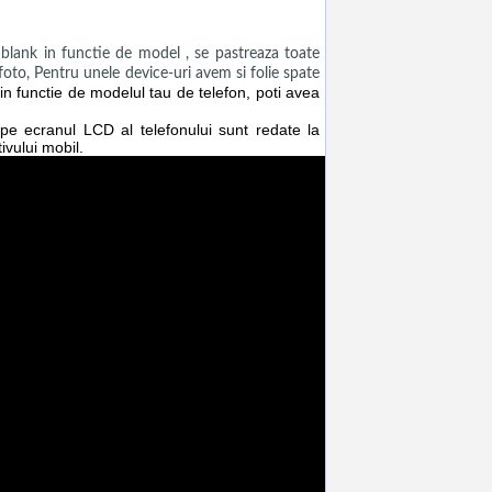
ank in functie de model , se pastreaza toate
a foto, Pentru unele device-uri avem si folie spate
n functie de modelul tau de telefon, poti avea
e pe ecranul LCD al telefonului sunt redate la
ivului mobil.