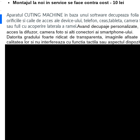
Montajul la noi in service se face contra cost - 10 lei
Aparatul CUTING MACHINE in baza unui software decupeaza folia bl
orificiile si caile de acces ale device-ului, telefon, ceas,tableta, camer
Avand decupaje personalizate, i
sau full cu acoperire laterala a ramei.
acces la difuzor, camera foto si alti conectori ai smartphone-ului.
Datorita gradului foarte ridicat de transparenta, imaginile afisat
calitatea lor si nu interfereaza cu functia tactila sau aspectul dispozit