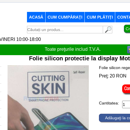
ACASĂ
CUM CUMPĂRAŢI
CUM PLĂTIŢI
CONT
Cr
-VINERI 10:00-18:00
Toate preţurile includ T.V.A.
Folie silicon protectie la display 
Folie silicon reg
Preţ:
20
RON
Cantitatea:
Adăugaţi la 