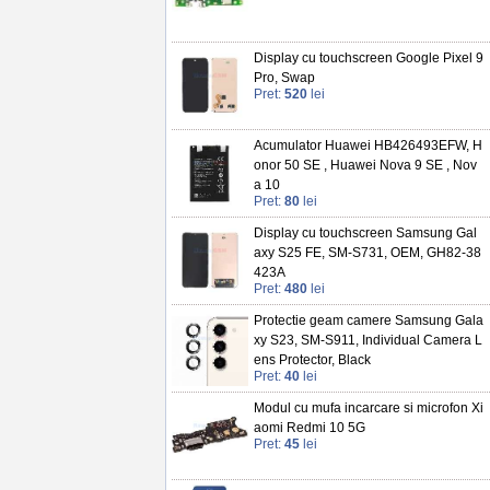
Display cu touchscreen Google Pixel 9
Pro, Swap
Pret:
520
lei
Acumulator Huawei HB426493EFW, H
onor 50 SE , Huawei Nova 9 SE , Nov
a 10
Pret:
80
lei
Display cu touchscreen Samsung Gal
axy S25 FE, SM-S731, OEM, GH82-38
423A
Pret:
480
lei
Protectie geam camere Samsung Gala
xy S23, SM-S911, Individual Camera L
ens Protector, Black
Pret:
40
lei
Modul cu mufa incarcare si microfon Xi
aomi Redmi 10 5G
Pret:
45
lei