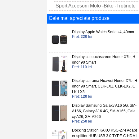
Sport Accesorii Moto -Bike -Trotinete
Cele mai apreciate produse
Display Apple Watch Series 4, 40mm
Pret:
220
lei
Display cu touchscreen Honor X7b, H
onor 90 Smart
Pret:
110
lei
Display cu rama Huawei Honor X7b, H
onor 90 Smart, CLK-LX1, CLK-LX2, C
LK-LX3
Pret:
120
lei
Display Samsung Galaxy A16 5G, SM-
A166, Galaxy A16 4G, SM-A165, Gala
xy A26, SM-A266
Pret:
250
lei
Docking Station KAKU KSC-274 Adapt
er splitter HUB USB 3.0 TYPE-C HDMI