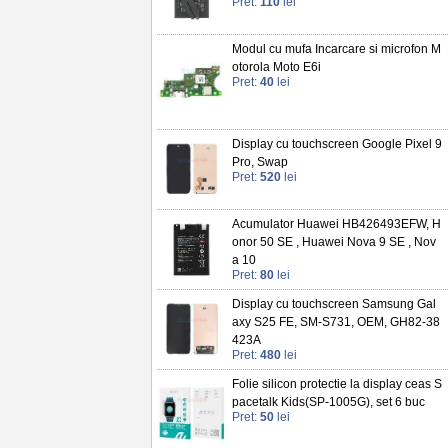
Pret:
110
lei
Modul cu mufa Incarcare si microfon M
otorola Moto E6i
Pret:
40
lei
Display cu touchscreen Google Pixel 9
Pro, Swap
Pret:
520
lei
Acumulator Huawei HB426493EFW, H
onor 50 SE , Huawei Nova 9 SE , Nov
a 10
Pret:
80
lei
Display cu touchscreen Samsung Gal
axy S25 FE, SM-S731, OEM, GH82-38
423A
Pret:
480
lei
Folie silicon protectie la display ceas S
pacetalk Kids(SP-1005G), set 6 buc
Pret:
50
lei